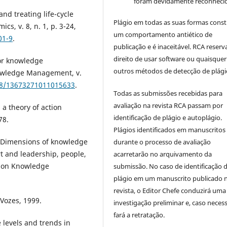
foram devidamente reconhecid
nd treating life-cycle
Plágio em todas as suas formas cons
s, v. 8, n. 1, p. 3-24,
um comportamento antiético de
01-9
.
publicação e é inaceitável. RCA reserv
direito de usar software ou quaisquer
for knowledge
outros métodos de detecção de plági
nowledge Management, v.
108/13673271011015633
.
Todas as submissões recebidas para
avaliação na revista RCA passam por
a theory of action
identificação de plágio e autoplágio.
78.
Plágios identificados em manuscritos
. Dimensions of knowledge
durante o processo de avaliação
and leadership, people,
acarretarão no arquivamento da
tion Knowledge
submissão. No caso de identificação 
plágio em um manuscrito publicado 
revista, o Editor Chefe conduzirá uma
 Vozes, 1999.
investigação preliminar e, caso necess
fará a retratação.
 levels and trends in