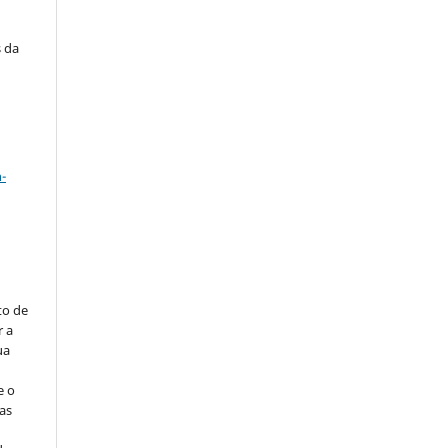
s da
a
-
to de
r a
ua
e o
as
s