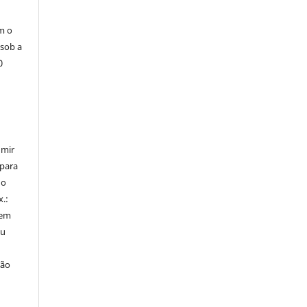
m o
 sob a
0
umir
 para
do
x.:
 em
ou
ção