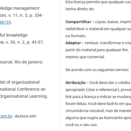
Esta licença permite que qualquer us
knowledge management
tenha direito de:
, v. 11, n. 3, p. 334-
Compartilhar
– copiar, baixar, impri
338159
.
redistribuir o material em qualquer s
ful knowledge
ou formato.
v. 39, n. 2, p. 43-57,
Adaptar
– remixar, transformar e cria
partir do material para qualquer fim,
mesmo que comercial.
rial. Rio de Janeiro:
De acordo com os seguintes termos:
l of organizational
Atribuição
– Você deve dar o crédito
national Conference on
apropriado (citar e referenciar), prov
Organisational Learning.
link para a licença e indicar se mudan
foram feitas. Você deve fazê-lo em qu
circunstância razoável, mas de manei
com.br
. Acesso em:
alguma que sugira ao licenciante apoi
você ou o seu uso.