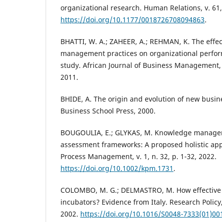
organizational research. Human Relations, v. 61,
https://doi.org/10.1177/0018726708094863
.
BHATTI, W. A.; ZAHEER, A.; REHMAN, K. The effe
management practices on organizational perfor
study. African Journal of Business Management, v
2011.
BHIDE, A. The origin and evolution of new busin
Business School Press, 2000.
BOUGOULIA, E.; GLYKAS, M. Knowledge manage
assessment frameworks: A proposed holistic a
Process Management, v. 1, n. 32, p. 1-32, 2022.
https://doi.org/10.1002/kpm.1731
.
COLOMBO, M. G.; DELMASTRO, M. How effective 
incubators? Evidence from Italy. Research Policy,
2002.
https://doi.org/10.1016/S0048-7333(01)00