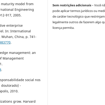
 maturity model from
Sem restrições adicionais
– Você n
rnational Engineering
pode aplicar termos jurídicos ou med
12-917, 2005.
de caráter tecnológico que restrinjam
legalmente outros de fazerem algo q
tive enterprise
licença permita.
. In: International
 Wuhan, China, p. 741-
5983770
.
wledge management: an
l of Management
1.
9
.
sponsabilidade social nos
 doutorado) -
polis, 2010.
nizations grow. Harvard