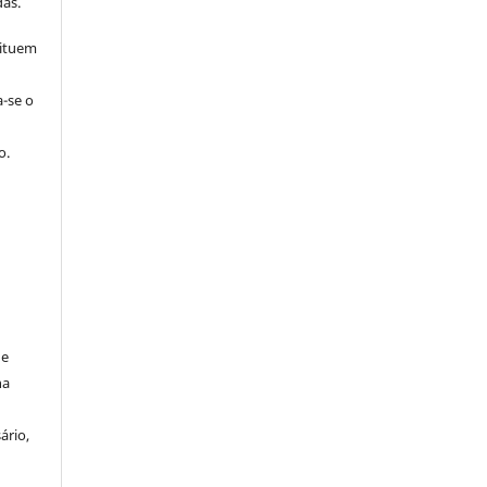
as.
tituem
a-se o
o.
de
na
ário,