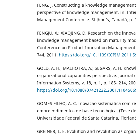
FENG, J. Constructing a knowledge management
perspective of knowledge management. In: Inte
Management Conference. St Jhon’s, Canadá, p. 9
FENGJU, X.; XIAOJING, D. Research on the innova
knowledge management based on maturity model
Conference on Product Innovation Management.
744, 2011.
https://doi.org/10.1109/ICPIM.2011.
GOLD, A. H.; MALHOTRA, A.; SEGARS, A. H. Kno
organizational capabilities perspective. Journa
Information Systems, v. 18, n. 1, p. 185- 214, 200
https://doi.org/10.1080/07421222.2001.1104566
GOMES FILHO, A. C. Inovação sistemática com re
empreendimentos de base tecnológica. (Tese de
Universidade Federal de Santa Catarina, Florianó
GREINER, L. E. Evolution and revolution as orga