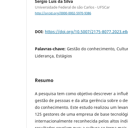
Sergio Luis da Silva
Universidade Federal de são Carlos - UFSCar
http://orcid.org/0000-0002-5970-9386
DOI:
https://doi.org/10.5007/2175-8077.2023.e
Palavras-chave:
Gestão do conhecimento, Cultu
Liderança, Estágios
Resumo
A pesquisa tem como objetivo descrever a influê
gestão de pessoas e da alta gerência sobre o d
do conhecimento. Este estudo realizou um lev
125 gestores de uma empresa de base tecnológi
internacionalmente reconhecida pelos altos índi
resultados revelam que: a cultura se torna mais 