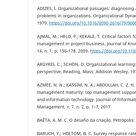
ADIZES, I. Organizational passages: diagnosing a
problems in organizations. Organizational Dynamic
1979.
https://doi.org/10.1016/0090-2616(79)900
AJMAL, M.; HELO, P.; KEKALE, T. Critical factors 
management in project business. Journal of K
14, n. 1, p. 156-178, 2009.
https://doi.org/10.1
ARGYRIS, C.; SCHÖN, D. Organizational learning: 
perspective. Reading, Mass: Addison Wesley, 19
AZMEE, N. N.; KASSIM, N. A.; ABDULLAH, C. Z. H
management maturity: top management support 
and information technology. Journal of Informa
Management, v. 7, n. 2, p. 1–7, 2017.
BAÊTA, A. M. C. O desafio da criação. Petrópolis:
BARUCH, Y.; HOLTOM, B. C. Survey response rate