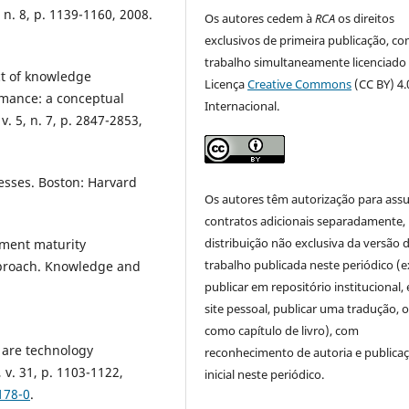
 n. 8, p. 1139-1160, 2008.
Os autores cedem à
RCA
os direitos
exclusivos de primeira publicação, co
trabalho simultaneamente licenciado
ct of knowledge
Licença
Creative Commons
(CC BY) 4.
mance: a conceptual
Internacional.
. 5, n. 7, p. 2847-2853,
esses. Boston: Harvard
Os autores têm autorização para ass
contratos adicionais separadamente,
distribuição não exclusiva da versão 
ment maturity
trabalho publicada neste periódico (e
pproach. Knowledge and
publicar em repositório institucional,
site pessoal, publicar uma tradução, 
como capítulo de livro), com
are technology
reconhecimento de autoria e publica
 v. 31, p. 1103-1122,
inicial neste periódico.
178-0
.