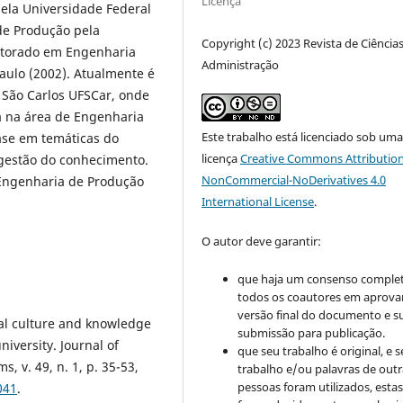
Licença
ela Universidade Federal
de Produção pela
Copyright (c) 2023 Revista de Ciência
outorado em Engenharia
Administração
aulo (2002). Atualmente é
 São Carlos UFSCar, onde
a na área de Engenharia
Este trabalho está licenciado sob um
ase em temáticas do
licença
Creative Commons Attribution
gestão do conhecimento.
NonCommercial-NoDerivatives 4.0
Engenharia de Produção
International License
.
O autor deve garantir:
que haja um consenso comple
todos os coautores em aprova
versão final do documento e s
al culture and knowledge
submissão para publicação.
iversity. Journal of
que seu trabalho é original, e s
v. 49, n. 1, p. 35-53,
trabalho e/ou palavras de outr
pessoas foram utilizados, esta
041
.