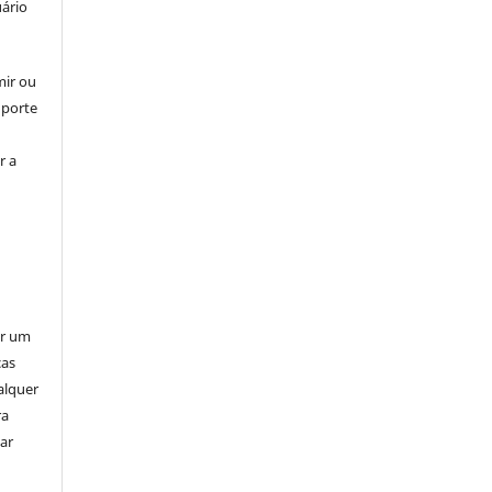
uário
mir ou
uporte
r a
er um
ças
alquer
ra
ar