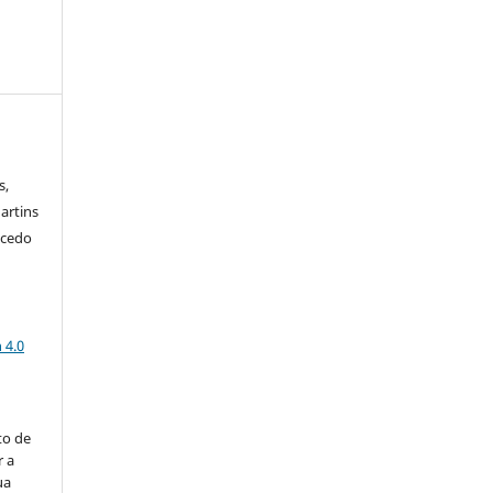
s,
artins
acedo
a
 4.0
to de
r a
ua