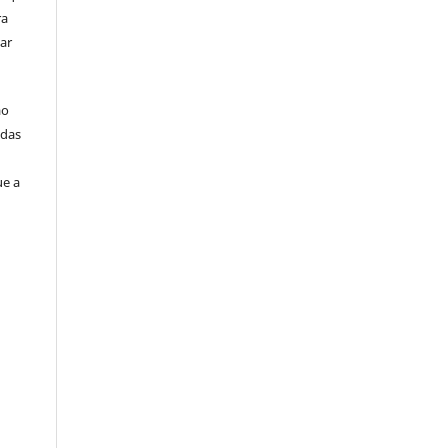
ra
ar
ão
idas
ue a