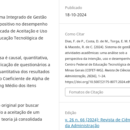
Publicado
18-10-2024
tema Integrado de Gestão
 positivo no desempenho
ficada de Aceitação e Uso
Como Citar
ducação Tecnológica de
Dias, F. de P., Costa, D. de M., Torga, E. M. 
& Macedo, R. de C. (2024). Sistema de gest
atividades acadêmicas: uma análise sob a
sa é causal, quantitativa,
perspectiva da intenção, uso e desempenh
licação de questionários a
Centro Federal de Educação Tecnológica d
Minas Gerais (CEFET-MG).
Revista De Ciênci
uantitativa dos resultados
Administração
,
26
(66), 1–24.
o Coeficiente de Alpha de
https://doi.org/10.5007/2175-8077.2024.e
ng Médio dos itens
Fomatos de Citação
 original por buscar
o a aceitação de um
Edição
teoria já consolidada
v. 26 n. 66 (2024): Revista de Ciê
da Administração