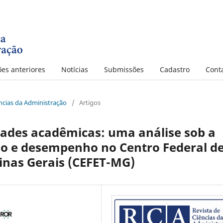
ões anteriores
Notícias
Submissões
Cadastro
Cont
iências da Administração
/
Artigos
dades acadêmicas: uma análise sob a
so e desempenho no Centro Federal d
inas Gerais (CEFET-MG)
a