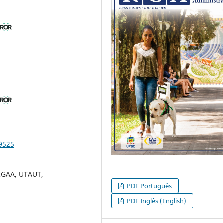
a
a
89525
SIGAA, UTAUT,
PDF Português
PDF Inglês (English)