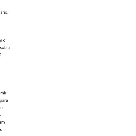
ário,
m o
 sob a
0
umir
 para
do
x.:
 em
ou