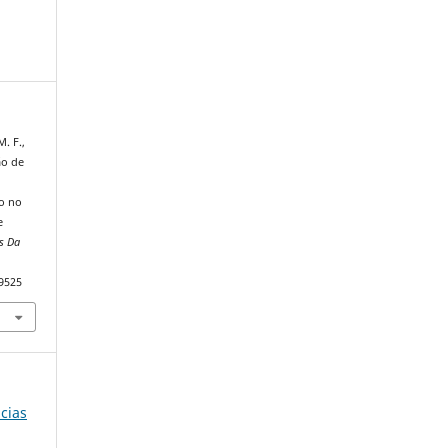
M. F.,
ão de
o no
e
as Da
89525
ncias