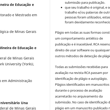
submissão para publicação.
neira de Educação e
que seu trabalho é original, e s
trabalho e/ou palavras de outr
utorado e Mestrado em
pessoas foram utilizados, esta
foram devidamente reconhecid
ógica de Minas Gerais
Plágio em todas as suas formas cons
um comportamento antiético de
publicação e é inaceitável. RCA reserv
ineira de Educação e
direito de usar software ou quaisquer
outros métodos de detecção de plági
eral de Minas Gerais
rk University (YorkU,
Todas as submissões recebidas para
avaliação na revista RCA passam por
identificação de plágio e autoplágio.
o em Administração
Plágios identificados em manuscritos
durante o processo de avaliação
acarretarão no arquivamento da
submissão. No caso de identificação 
niversitário Una
plágio em um manuscrito publicado 
deral de Minas Gerais