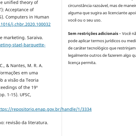
he unified theory of
circunstância razoável, mas de manei
): Acceptance of
alguma que sugira ao licenciante apoi
S). Computers in Human
você ou o seu uso.
0.1016/j.chbr.2020.100032
Sem restrições adicionais
– Você n
e marketing. Saraiva.
pode aplicar termos jurídicos ou med
eting-stael-barquette-
de caráter tecnológico que restrinjam
legalmente outros de fazerem algo q
licença permita.
. C., & Nantes, M. R. A.
Informações em uma
b a visão da Teoria
ceedings of the 19º
pp. 1-15). UFSC,
ttps://repositorio.enap.gov.br/handle/1/3334
: revisão da literatura.