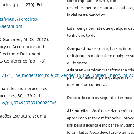
como capítulo de livro), com
tados (pp. 1-270). Ed.
reconhecimento de autoria e publica
inicial neste periódico.
ts/MARE/Terceiros-
aetani.pdf
Esta licença permite que qualquer us
tenha direito de:
 & Gonzalez, M. O. (2012).
eory of Acceptance and
Compartilhar
– copiar, baixar, impri
 Electronic Document
redistribuir o material em qualquer s
S Conference (pp. 1-8).
ou formato.
Adaptar
– remixar, transformar e cria
7267421_The_moderator_role_of_Gender_in_the_Unified_Theory_of
partir do material para qualquer fim,
mesmo que comercial.
uman decision processes.
cesses, 50, 179-211.
De acordo com os seguintes termos:
/abs/pii/074959789190020T#!
Atribuição
– Você deve dar o crédito
uações Estruturais: uma
apropriado (citar e referenciar), prov
link para a licença e indicar se mudan
foram feitas. Você deve fazê-lo em qu