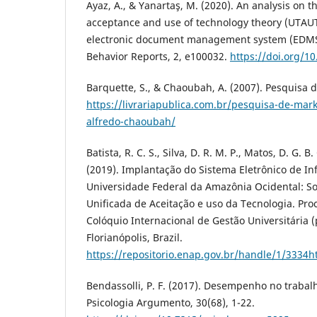
Ayaz, A., & Yanartaş, M. (2020). An analysis on t
acceptance and use of technology theory (UTAUT
electronic document management system (EDM
Behavior Reports, 2, e100032.
https://doi.org/1
Barquette, S., & Chaoubah, A. (2007). Pesquisa d
https://livrariapublica.com.br/pesquisa-de-mark
alfredo-chaoubah/
Batista, R. C. S., Silva, D. R. M. P., Matos, D. G. B
(2019). Implantação do Sistema Eletrônico de 
Universidade Federal da Amazônia Ocidental: So
Unificada de Aceitação e uso da Tecnologia. Pro
Colóquio Internacional de Gestão Universitária (
Florianópolis, Brazil.
https://repositorio.enap.gov.br/handle/1/3334h
Bendassolli, P. F. (2017). Desempenho no trabalho
Psicologia Argumento, 30(68), 1-22.