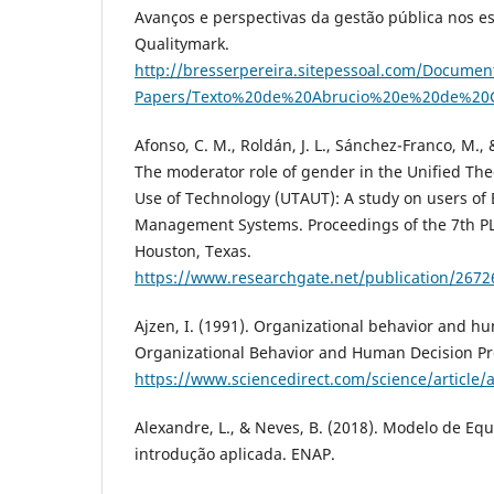
Avanços e perspectivas da gestão pública nos es
Qualitymark.
http://bresserpereira.sitepessoal.com/Documen
Papers/Texto%20de%20Abrucio%20e%20de%20G
Afonso, C. M., Roldán, J. L., Sánchez-Franco, M.,
The moderator role of gender in the Unified Th
Use of Technology (UTAUT): A study on users of
Management Systems. Proceedings of the 7th PL
Houston, Texas.
https://www.researchgate.net/publication/26
Ajzen, I. (1991). Organizational behavior and h
Organizational Behavior and Human Decision Pro
https://www.sciencedirect.com/science/article
Alexandre, L., & Neves, B. (2018). Modelo de Eq
introdução aplicada. ENAP.