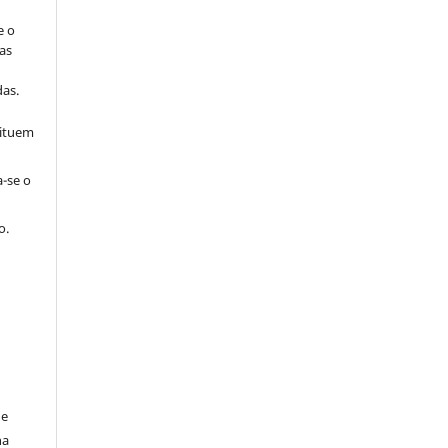
e o
as
s
as.
tituem
a-se o
o.
de
na