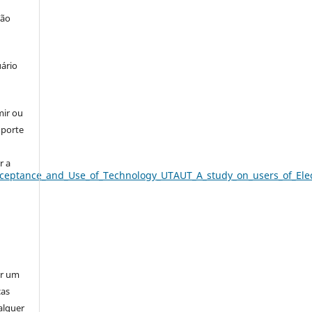
ção
uário
mir ou
uporte
r a
_Acceptance_and_Use_of_Technology_UTAUT_A_study_on_users_of_
er um
ças
alquer