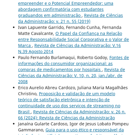
empreender e o Potencial Empreendedor: uma
abordagem confirmatória com estudantes
graduandos em administração
,
Revista de Ciências
da Administração: v. 21 n. 55 (2019)
Ivan Lapuente Garrido, Fernando Cunha, Fernanda
Matte Cavalcante,
O Papel da Confiança na Relação
entre Responsabilidade Social Corporativa e o Valor de
Marca
,
Revista de Ciências da Administração: V.16
N.39 Agosto 2014
Paulo Fernando Burlamaqui, Roberto Godoy,
Fontes de
informações do consumidor organizacional: as
compras de medicamentos por hospitais
,
Revista de
Ciências da Administração: V. 10, n. 20, jan./abr. de
2008
Erico Aurelio Abreu Cardozo, Juliana Maria Magalhães
Christino,
Proposição e validação de um modelo
teórico de satisfação eletrônica e intenção de
continuidade de uso dos serviços de streaming no
Brasil
,
Revista de Ciências da Administração: v. 26 n.
66 (2024): Revista de Ciências da Administração
Janaína Gularte Cardoso, Igor de Jesus Lobato Pompeu
Gammarano,
Guia para o uso ético e responsável da