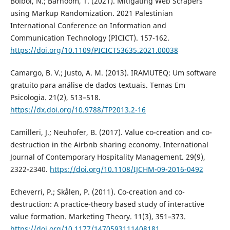
Bolbol, N.; Barhoom, T. (2021). Mitigating Web Scrapers
using Markup Randomization. 2021 Palestinian
International Conference on Information and
Communication Technology (PICICT). 157-162.
https://doi.org/10.1109/PICICT53635.2021.00038
Camargo, B. V.; Justo, A. M. (2013). IRAMUTEQ: Um software
gratuito para análise de dados textuais. Temas Em
Psicologia. 21(2), 513–518.
https://dx.doi.org/10.9788/TP2013.2-16
Camilleri, J.; Neuhofer, B. (2017). Value co-creation and co-
destruction in the Airbnb sharing economy. International
Journal of Contemporary Hospitality Management. 29(9),
2322-2340.
https://doi.org/10.1108/IJCHM-09-2016-0492
Echeverri, P.; Skålen, P. (2011). Co-creation and co-
destruction: A practice-theory based study of interactive
value formation. Marketing Theory. 11(3), 351–373.
https://doi.org/10.1177/1470593111408181