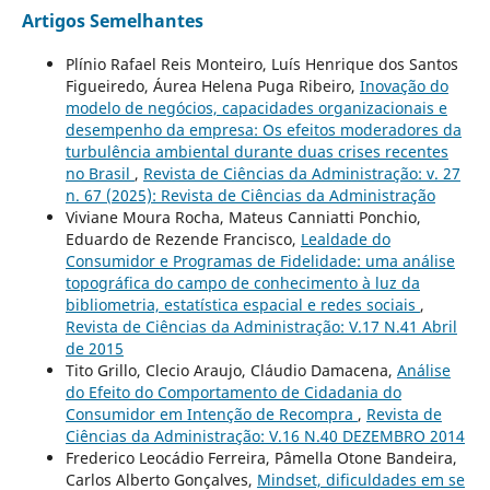
Artigos Semelhantes
Plínio Rafael Reis Monteiro, Luís Henrique dos Santos
Figueiredo, Áurea Helena Puga Ribeiro,
Inovação do
modelo de negócios, capacidades organizacionais e
desempenho da empresa: Os efeitos moderadores da
turbulência ambiental durante duas crises recentes
no Brasil
,
Revista de Ciências da Administração: v. 27
n. 67 (2025): Revista de Ciências da Administração
Viviane Moura Rocha, Mateus Canniatti Ponchio,
Eduardo de Rezende Francisco,
Lealdade do
Consumidor e Programas de Fidelidade: uma análise
topográfica do campo de conhecimento à luz da
bibliometria, estatística espacial e redes sociais
,
Revista de Ciências da Administração: V.17 N.41 Abril
de 2015
Tito Grillo, Clecio Araujo, Cláudio Damacena,
Análise
do Efeito do Comportamento de Cidadania do
Consumidor em Intenção de Recompra
,
Revista de
Ciências da Administração: V.16 N.40 DEZEMBRO 2014
Frederico Leocádio Ferreira, Pâmella Otone Bandeira,
Carlos Alberto Gonçalves,
Mindset, dificuldades em se