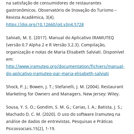
na satisfação de consumidores de restaurantes
gastronômicos. Observatório de Inovação do Turismo –
Revista Acadêmica, 3(4).
https://doi.org/10.12660/oit.v3n4.5728
Salviati, M. E. (2017). Manual do Aplicativo IRAMUTEQ
(versão 0.7 Alpha 2 e R Versão 3.2.3). Compilação,
organização e notas de Maria Elisabeth Salviati. Disponível
em:
http://www.iramuteq.org/documentation/fichiers/manual-
do-aplicativo-iramuteq-par-maria-elisabeth-salviati
Shock, P. J.; Bowen, J. T.; Stefanelli, J. M. (2004). Restaurant
Marketing for Owners and Managers. New Jersey: Wiley.
Sousa, Y. S. O.; Gondim, S. M. G.; Carias, I. A.; Batista, J. S.;
Machado D. C. M. (2020). O uso do software Iramuteq na
análise de dados de entrevistas. Pesquisas e Práticas
Psicossociais.15(2), 1-19.