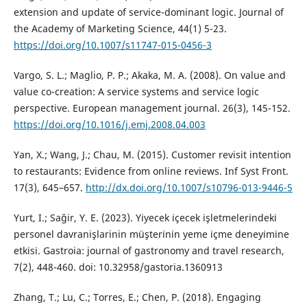
extension and update of service-dominant logic. Journal of
the Academy of Marketing Science, 44(1) 5-23.
https://doi.org/10.1007/s11747-015-0456-3
Vargo, S. L.; Maglio, P. P.; Akaka, M. A. (2008). On value and
value co-creation: A service systems and service logic
perspective. European management journal. 26(3), 145-152.
https://doi.org/10.1016/j.emj.2008.04.003
Yan, X.; Wang, J.; Chau, M. (2015). Customer revisit intention
to restaurants: Evidence from online reviews. Inf Syst Front.
17(3), 645–657.
http://dx.doi.org/10.1007/s10796-013-9446-5
Yurt, I.; Sağir, Y. E. (2023). Yi̇yecek i̇çecek i̇şletmeleri̇ndeki̇
personel davranişlarinin müşteri̇ni̇n yeme i̇çme deneyi̇mi̇ne
etki̇si̇. Gastroia: journal of gastronomy and travel research,
7(2), 448-460. doi: 10.32958/gastoria.1360913
Zhang, T.; Lu, C.; Torres, E.; Chen, P. (2018). Engaging