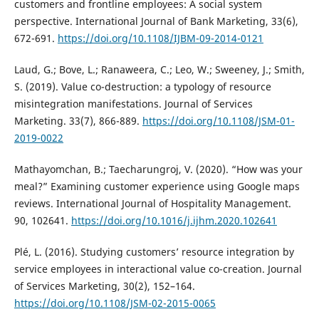
customers and frontline employees: A social system
perspective. International Journal of Bank Marketing, 33(6),
672-691.
https://doi.org/10.1108/IJBM-09-2014-0121
Laud, G.; Bove, L.; Ranaweera, C.; Leo, W.; Sweeney, J.; Smith,
S. (2019). Value co-destruction: a typology of resource
misintegration manifestations. Journal of Services
Marketing. 33(7), 866-889.
https://doi.org/10.1108/JSM-01-
2019-0022
Mathayomchan, B.; Taecharungroj, V. (2020). “How was your
meal?” Examining customer experience using Google maps
reviews. International Journal of Hospitality Management.
90, 102641.
https://doi.org/10.1016/j.ijhm.2020.102641
Plé, L. (2016). Studying customers’ resource integration by
service employees in interactional value co-creation. Journal
of Services Marketing, 30(2), 152–164.
https://doi.org/10.1108/JSM-02-2015-0065