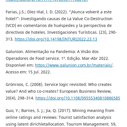
Farias, J.S.; Díez-Vial, I. D. (2022). “¡Nunca volveré a este
hotel!”: Investigando causas de La Value Co-Destruction
(VCD) en comentarios de huéspedes y la perspectiva de
directivos de hoteles. Investigaciones Turísticas. (23), 290-
313.
https://doi.org/10.14198/INTURI2022.23.13
Galunion. Alimentação na Pandemia: A Visão dos
Operadores de Food service. 1ª. Edição. Mar-Abr 2022.
Disponível em:
https://www.galunion.com.br/materiais/
.
Acesso em: 15 Jul. 2022.
Grönroos, C. (2008). Service logic revisited: Who creates
value? And who co-creates? European Business Review,
20(4), 298–314.
https://doi.org/10.1108/09555340810886585
Guo, Y.; Barnes, S. J.; Jia, Q. (2017). Mining meaning from
online ratings and reviews: Tourist satisfaction analysis
using latent dirichletallocation. Tourism Management. 59,