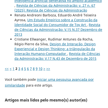
inteligência artificial generativa no âmbito acadêmico
,
Revista de Ciências da Administração: v. 27 n. 67
(2025): Revista de Ciências da Administração
Renata Andreoni Barboza, Eduardo André Teixeira
Ayrosa,
Um Estudo Empírico sobre a Construção da
Identidade Social do Consumidor de Toy Art
,
Revista
de Ciências da Administração: V.15 N.37 Dezembro de
2013
Cristiane Ellwanger, Rudimar Antunes da Rocha,
Régio Pierre da Silva,
Design de Interação, Design
Experiencial e Design Thinking: a triângulação da
Interação Humano-Computador
,
Revista de Ciências
da Administração: V.17 N.43 de Dezembro de 2015
<<
<
1
2
3
4
5
6
7
8
9
10
>
>>
Você também pode
iniciar uma pesquisa avançada por
similaridade
para este artigo.
Artigos mais lidos pelo mesmo(s) autor(es)