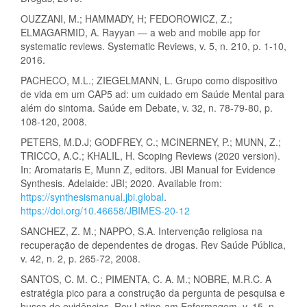
OUZZANI, M.; HAMMADY, H; FEDOROWICZ, Z.;
ELMAGARMID, A. Rayyan — a web and mobile app for
systematic reviews. Systematic Reviews, v. 5, n. 210, p. 1-10,
2016.
PACHECO, M.L.; ZIEGELMANN, L. Grupo como dispositivo
de vida em um CAP5 ad: um cuidado em Saúde Mental para
além do sintoma. Saúde em Debate, v. 32, n. 78-79-80, p.
108-120, 2008.
PETERS, M.D.J; GODFREY, C.; MCINERNEY, P.; MUNN, Z.;
TRICCO, A.C.; KHALIL, H. Scoping Reviews (2020 version).
In: Aromataris E, Munn Z, editors. JBI Manual for Evidence
Synthesis. Adelaide: JBI; 2020. Available from:
https://synthesismanual.jbi.global
.
https://doi.org/10.46658/JBIMES-20-12
SANCHEZ, Z. M.; NAPPO, S.A. Intervenção religiosa na
recuperação de dependentes de drogas. Rev Saúde Pública,
v. 42, n. 2, p. 265-72, 2008.
SANTOS, C. M. C.; PIMENTA, C. A. M.; NOBRE, M.R.C. A
estratégia pico para a construção da pergunta de pesquisa e
busca de evidências. Rev Latino-am Enfermagem, v. 15, n.