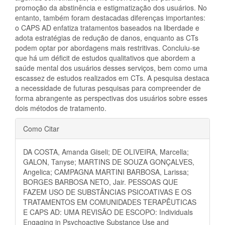
promoção da abstinência e estigmatização dos usuários. No
entanto, também foram destacadas diferenças importantes:
o CAPS AD enfatiza tratamentos baseados na liberdade e
adota estratégias de redução de danos, enquanto as CTs
podem optar por abordagens mais restritivas. Concluiu-se
que há um déficit de estudos qualitativos que abordem a
saúde mental dos usuários desses serviços, bem como uma
escassez de estudos realizados em CTs. A pesquisa destaca
a necessidade de futuras pesquisas para compreender de
forma abrangente as perspectivas dos usuários sobre esses
dois métodos de tratamento.
Detalhes
Como Citar
do
DA COSTA, Amanda Giseli; DE OLIVEIRA, Marcella;
artigo
GALON, Tanyse; MARTINS DE SOUZA GONÇALVES,
Angelica; CAMPAGNA MARTINI BARBOSA, Larissa;
BORGES BARBOSA NETO, Jair. PESSOAS QUE
FAZEM USO DE SUBSTÂNCIAS PSICOATIVAS E OS
TRATAMENTOS EM COMUNIDADES TERAPÊUTICAS
E CAPS AD: UMA REVISÃO DE ESCOPO: Individuals
Engaging in Psychoactive Substance Use and