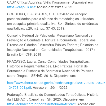
CASP, Critical Appraisal Skills Programme. Disponível em
https://casp-uk.net/
Acesso em: 20/11/2022.
CORDEIRO, L. & SOARES, C. B. Revisão de escopo:
potencialidades para a síntese de metodologias utilizadas
em pesquisa primária qualitativa. Biz - Síntese de evidências
qualitativas, v.20, n.2. pp. 37-43, 2019.
Conselho Federal de Psicologia; Mecanismo Nacional de
Prevenção e Combate à Tortura; Procuradoria Federal dos
Direitos do Cidadão / Ministério Público Federal; Relatório da
Inspeção Nacional em Comunidades Terapêuticas - 2017 / –
Brasília DF: CFP, 2018
FRACASSO, Laura. Curso Comunidades Terapêuticas:
Histórico e Regulamentações. Eixo Práticas. Portal de
Formação a Distância da Secretaria Nacional de Políticas
sobre Drogas – SENAD. 2018. Disponível em:
http://www.aberta.senad.gov.br/medias/original/201706/20170605
134703-001.pdf
. Acesso em 20/11/2022.
Federação Brasileira de Comunidades Terapêuticas. História
da FEBRACT. Campinas - SP; 2020. Disponível em
https://febract.org.br/portal/historia-da-febract/
Acesso em: