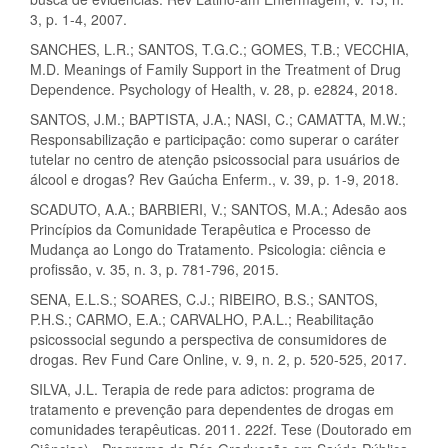
3, p. 1-4, 2007.
SANCHES, L.R.; SANTOS, T.G.C.; GOMES, T.B.; VECCHIA,
M.D. Meanings of Family Support in the Treatment of Drug
Dependence. Psychology of Health, v. 28, p. e2824, 2018.
SANTOS, J.M.; BAPTISTA, J.A.; NASI, C.; CAMATTA, M.W.;
Responsabilização e participação: como superar o caráter
tutelar no centro de atenção psicossocial para usuários de
álcool e drogas? Rev Gaúcha Enferm., v. 39, p. 1-9, 2018.
SCADUTO, A.A.; BARBIERI, V.; SANTOS, M.A.; Adesão aos
Princípios da Comunidade Terapêutica e Processo de
Mudança ao Longo do Tratamento. Psicologia: ciência e
profissão, v. 35, n. 3, p. 781-796, 2015.
SENA, E.L.S.; SOARES, C.J.; RIBEIRO, B.S.; SANTOS,
P.H.S.; CARMO, E.A.; CARVALHO, P.A.L.; Reabilitação
psicossocial segundo a perspectiva de consumidores de
drogas. Rev Fund Care Online, v. 9, n. 2, p. 520-525, 2017.
SILVA, J.L. Terapia de rede para adictos: programa de
tratamento e prevenção para dependentes de drogas em
comunidades terapêuticas. 2011. 222f. Tese (Doutorado em