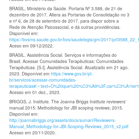
BRASIL, Ministério da Saúde. Portaria Nº 3.588, de 21 de
dezembro de 2017. Altera as Portarias de Consolidação no 3
e nº 6, de 28 de setembro de 2017, para dispor sobre a
Rede de Atenção Psicossocial, e dá outras providências.
Disponível em:
https://bvsms.saude.gov.br/bvs/saudelegis/gm/2017/prt3588_22_
Aceso em 09/12/2022.
BRASIL. Assistência Social. Serviços e informações do
Brasil. Acessar Comunidades Terapêuticas: Comunidades
Terapêuticas. [S.l]. Assistência Social. Atualizado em 21 ago.
2023. Disponível em
https://www.gov.br/pt-
br/servicos/acessar-comunidades-
terapeuticas#:~:text=O%20que%20%C3%A9%3F,car%C3%A1ter
Acesso em 01 dez., 2023.
BRIGGS, J. Institute. The Joanna Briggs Institute reviewers'
manual 2015: Methodology for JBI scoping reviews; 2015.
Disponível em:
http://joannabriggs.org/assets/docs/sumari/Reviewers-
Manual_Methodology-for-JBI-Scoping-Reviews_2015_v2.pdf
Acesso em 20/11/2020.