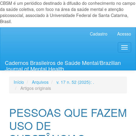
CBSM é um periódico destinado à difusão do conhecimento no campo
da saúde coletiva, com foco na área da saúde mental e atenção
psicossocial, associado à Universidade Federal de Santa Catarina,
Brasil.
Navegação
Cadastro
Acesso
Principal
Conteúdo
Toggl
principal
naviga
Barra
Lateral
Cadernos Brasileiros de Saúde Mental/Brazilian
Journal of Mental Health
Início
Arquivos
v. 17 n. 52 (2025): .
Artigos originais
PESSOAS QUE FAZEM
USO DE