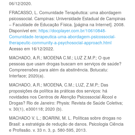
06/12/2020.
FRACASSO, L. Comunidade Terapêutica: uma abordagem
psicossocial. Campinas: Universidade Estadual de Campinas
– Faculdade de Educação Física. [página na Internet]. 2008.
Disponível em:
https://docplayer.com.br/10610848-
Comunidade-terapeutica-uma-abordagem-psicossocial-
therapeutic-community-a-psychosocial-approach.html
Acesso em 16/12/2022.
MACHADO, A.R.; MODENA C.M.; LUZ Z.M.P.; O que
pessoas que usam drogas buscam em serviços de saúde?
Compreensões para além da abstinência. Botucatu:
Interface; 2020(a).
MACHADO, A.R.; MODENA, C.M.; LUZ, Z.M.P.; Das
proposições da política às práticas dos serviços: há
novidades nos Centros de Atenção Psicossocial Álcool e
Drogas? Rio de Janeiro: Physis: Revista de Saúde Coletiva;
v. 30(1), e300118; 2020 (b).
MACHADO V. L.; BOARINI, M. L. Políticas sobre drogas no
Brasil: a estratégia de redução de danos. Psicologia Ciência
e Profissão. v. 33 n. 3, p. 580-595, 2013.