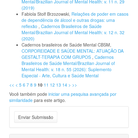
Mental/Brazilian Journal of Mental Health: v. 11 n. 29
(2019)
Fabiola Stolf Brzozowski,
Relações de poder em casos
de dependência de álcool e outras drogas: uma
reflexão
,
Cadernos Brasileiros de Saúde
Mental/Brazilian Journal of Mental Health: v. 12 n. 32
(2020)
Cadernos brasileiros de Saúde Mental CBSM,
CORPOREIDADE E SAÚDE MENTAL: ATUAÇÃO DA
GESTALT-TERAPIA COM GRUPOS
,
Cadernos
Brasileiros de Saúde Mental/Brazilian Journal of
Mental Health: v. 18 n. 55 (2026): Suplemento
Especial - Arte, Cultura e Saúde Mental
<<
<
5
6
7
8
9
10
11
12
13
14
>
>>
Você também pode
iniciar uma pesquisa avançada por
similaridade
para este artigo.
Enviar
Enviar Submissão
Submissão