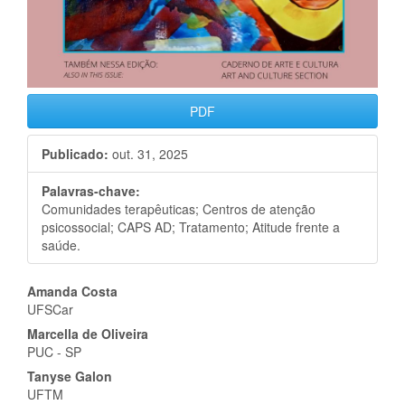
PDF
Publicado:
out. 31, 2025
Palavras-chave:
Comunidades terapêuticas; Centros de atenção
psicossocial; CAPS AD; Tratamento; Atitude frente a
saúde.
Conteúdo
Amanda Costa
UFSCar
do
Marcella de Oliveira
artigo
PUC - SP
Tanyse Galon
principal
UFTM