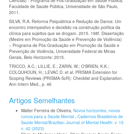
Ciências) - Programa de Pós-Graduação em Saúde Pública,
Faculdade de Saúde Pública, Universidade de São Paulo,
2011.
SILVA, R.A. Reforma Psiquiátrica e Redução de Danos: Um
encontro intempestivo e decidido na construção política da
clínica para sujeitos que se drogam. 2015. 198f. Dissertação
(Mestre em Promoção da Saúde e Prevenção de Violência)
– Programa de Pós-Graduação em Promoção da Saúde e
Prevenção de Violência, Universidade Federal de Minas
Gerais, Belo Horizonte: 2015.
TRICCO, A.C.; LILLIE, E.; ZARIN, W.; O'BRIEN, K.K.;
COLQUHOUN, H.; LEVAC D. et al. PRISMA Extension for
Scoping Reviews (PRISMA-ScR): Checklist and Explanation.
Ann Intern Med., p. 46
Artigos Semelhantes
Walter Ferreira de Oliveira,
Novos horizontes, novos
rumos para a Saúde Mental
,
Cadernos Brasileiros de
Saúde Mental/Brazilian Journal of Mental Health: v. 15
n. 42 (2023)