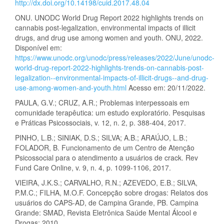
http://dx.doi.org/10.14198/cuid.2017.48.04
ONU. UNODC World Drug Report 2022 highlights trends on
cannabis post-legalization, environmental impacts of illicit
drugs, and drug use among women and youth. ONU, 2022.
Disponível em:
https://www.unodc.org/unodc/press/releases/2022/June/unodc-
world-drug-report-2022-highlights-trends-on-cannabis-post-
legalization--environmental-impacts-of-illicit-drugs--and-drug-
use-among-women-and-youth.html
Acesso em: 20/11/2022.
PAULA, G.V.; CRUZ, A.R.; Problemas interpessoais em
comunidade terapêutica: um estudo exploratório. Pesquisas
e Práticas Psicossociais, v. 12, n. 2, p. 388-404, 2017.
PINHO, L.B.; SINIAK, D.S.; SILVA; A.B.; ARAÚJO, L.B.;
FOLADOR, B. Funcionamento de um Centro de Atenção
Psicossocial para o atendimento a usuários de crack. Rev
Fund Care Online, v. 9, n. 4, p. 1099-1106, 2017.
VIEIRA, J.K.S.; CARVALHO, R.N.; AZEVEDO, E.B.; SILVA,
P.M.C.; FILHA, M.O.F. Concepção sobre drogas: Relatos dos
usuários do CAPS-AD, de Campina Grande, PB. Campina
Grande: SMAD, Revista Eletrônica Saúde Mental Álcool e
Drogas; 2010.