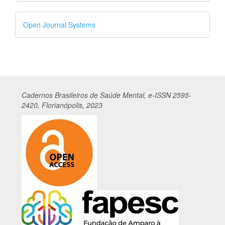
Desenvolvido
Open Journal Systems
por
Cadernos
Br
asileiros
de Saúde Mental, e-ISSN 2595-
2420, Florianópolis, 2023