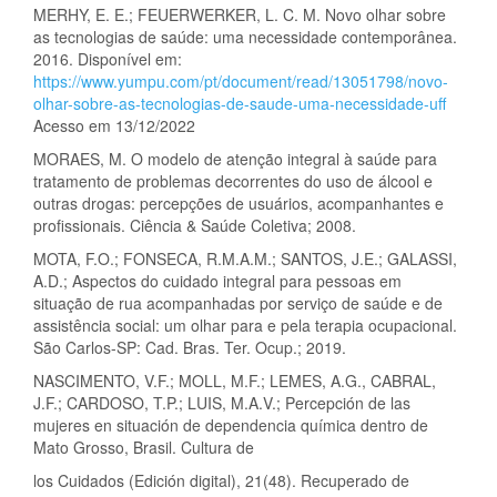
MERHY, E. E.; FEUERWERKER, L. C. M. Novo olhar sobre
as tecnologias de saúde: uma necessidade contemporânea.
2016. Disponível em:
https://www.yumpu.com/pt/document/read/13051798/novo-
olhar-sobre-as-tecnologias-de-saude-uma-necessidade-uff
Acesso em 13/12/2022
MORAES, M. O modelo de atenção integral à saúde para
tratamento de problemas decorrentes do uso de álcool e
outras drogas: percepções de usuários, acompanhantes e
profissionais. Ciência & Saúde Coletiva; 2008.
MOTA, F.O.; FONSECA, R.M.A.M.; SANTOS, J.E.; GALASSI,
A.D.; Aspectos do cuidado integral para pessoas em
situação de rua acompanhadas por serviço de saúde e de
assistência social: um olhar para e pela terapia ocupacional.
São Carlos-SP: Cad. Bras. Ter. Ocup.; 2019.
NASCIMENTO, V.F.; MOLL, M.F.; LEMES, A.G., CABRAL,
J.F.; CARDOSO, T.P.; LUIS, M.A.V.; Percepción de las
mujeres en situación de dependencia química dentro de
Mato Grosso, Brasil. Cultura de
los Cuidados (Edición digital), 21(48). Recuperado de