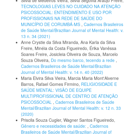
Silvia de Medeiros Vieira, Silvia Segóvia Araújo Freire,
TECNOLOGIAS LEVES NO CUIDADO NA ATENÇÃO
PSICOSSOCIAL: ENTENDIMENTO E USO POR
PROFISSIONAIS NA REDE DE SAÚDE DO
MUNICÍPIO DE CORUMBÁ-MS
,
Cadernos Brasileiros
de Saúde Mental/Brazilian Journal of Mental Health: v.
13 n. 34 (2021)
Anne Crystie da Silva Miranda, Ana Karla da Silva
Freire, Minéia da Costa Figueiredo, Érika Vanêssa
Soares Freire, Josicleia Oliveira de Souza, Marcelo
Souza Oliveira,
Do mesmo barco, tecendo a rede
,
Cadernos Brasileiros de Saúde Mental/Brazilian
Journal of Mental Health: v. 14 n. 40 (2022)
Maria Elvira Silva Vieira, Marcia Maria Mont'Alverne
Barros, Rafael Gomes Firmino,
RELIGIOSIDADE E
SAÚDE MENTAL: VISÃO DE EQUIPE
MULTIPROFISSIONAL DE CENTRO DE ATENÇÃO
PSICOSSOCIAL
,
Cadernos Brasileiros de Saúde
Mental/Brazilian Journal of Mental Health: v. 12 n. 33
(2020)
Priscila Souza Cugler, Wagner Santos Figueiredo,
Gênero e necessidades de saúde:
,
Cadernos
Brasileiros de Saúde Mental/Brazilian Journal of