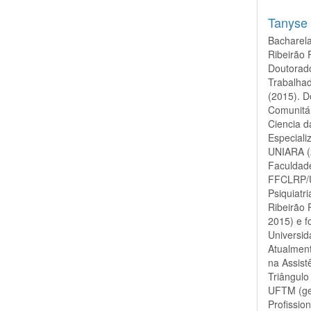
Tanyse
Bacharel
Ribeirão 
Doutorad
Trabalha
(2015). 
Comunitár
Ciencia d
Especial
UNIARA (
Faculdade
FFCLRP/U
Psiquiatr
Ribeirão
2015) e 
Universid
Atualmen
na Assist
Triângul
UFTM (ge
Profissi