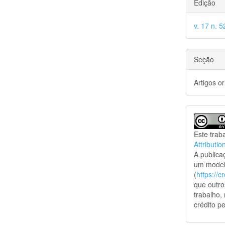
Edição
v. 17 n. 5
Seção
Artigos or
Este trab
Attributio
A public
um model
(
https://
que outro
trabalho,
crédito pe