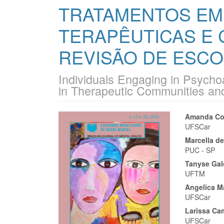
TRATAMENTOS EM
TERAPÊUTICAS E 
REVISÃO DE ESC
Individuals Engaging in Psych
in Therapeutic Communities a
Barra
Cont
Amanda Co
UFSCar
lateral
do
Marcella de
de
artigo
PUC - SP
Tanyse Ga
artigos
princi
UFTM
Angelica M
UFSCar
Larissa Ca
UFSCar