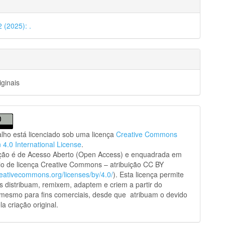
2 (2025): .
iginais
alho está licenciado sob uma licença
Creative Commons
n 4.0 International License
.
ação é de Acesso Aberto (Open Access) e enquadrada em
o de licença Creative Commons – atribuição CC BY
creativecommons.org/licenses/by/4.0/
). Esta licença permite
s distribuam, remixem, adaptem e criem a partir do
 mesmo para fins comerciais, desde que atribuam o devido
la criação original.