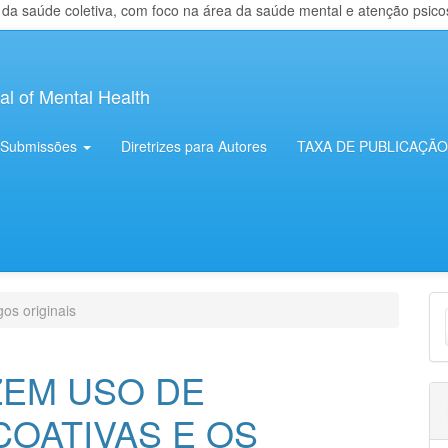
 saúde coletiva, com foco na área da saúde mental e atenção psicosso
al of Mental Health
Submissões
Diretrizes para Autores
TAXA DE PUBLICAÇÃO
E
gos originais
S
ZEM USO DE
COATIVAS E OS