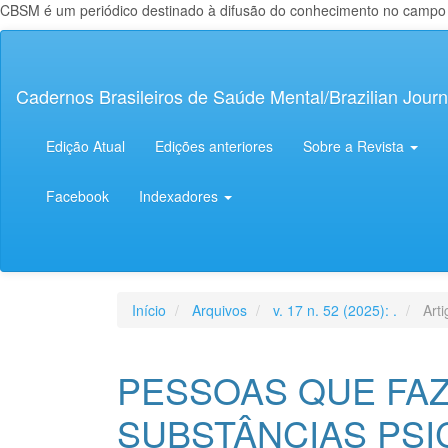
CBSM é um periódico destinado à difusão do conhecimento no campo da
Navegação
Principal
Conteúdo
Cadernos Brasileiros de Saúde Mental/Brazilian Journ
principal
Barra
Lateral
Edição Atual
Edições anteriores
Sobre a Revista
Facebook
Indexadores
Início
Arquivos
v. 17 n. 52 (2025): .
Arti
PESSOAS QUE FA
SUBSTÂNCIAS PSI