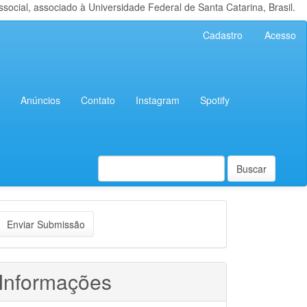
cial, associado à Universidade Federal de Santa Catarina, Brasil.
Cadastro
Acesso
Anúncios
Contato
Instagram
Spotify
Buscar
nviar
Enviar Submissão
ubmissão
Informações