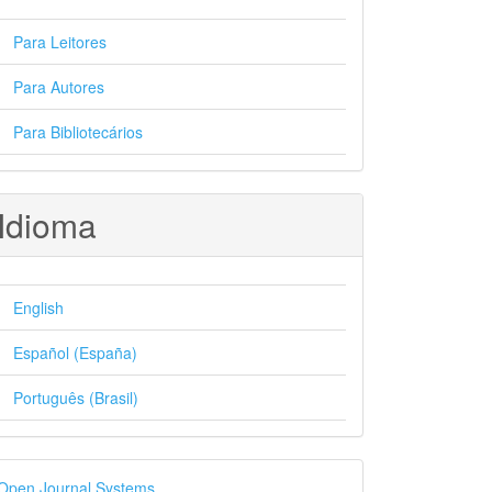
Para Leitores
Para Autores
Para Bibliotecários
Idioma
English
Español (España)
Português (Brasil)
esenvolvido
Open Journal Systems