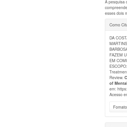
A pesquisa 
compreender
esses dois 
Detal
Como Cit
do
DA COSTA
artigo
MARTINS
BARBOSA
FAZEM U
EM COMU
ESCOPO: 
Treatmen
Review.
C
of Menta
em: https
Acesso e
Fomato