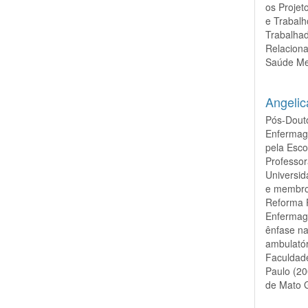
os Proje
e Trabal
Trabalhad
Relaciona
Saúde Me
Angelic
Pós-Dout
Enfermag
pela Esc
Professo
Universi
e membro
Reforma P
Enfermage
ênfase na
ambulatór
Faculdade
Paulo (20
de Mato G