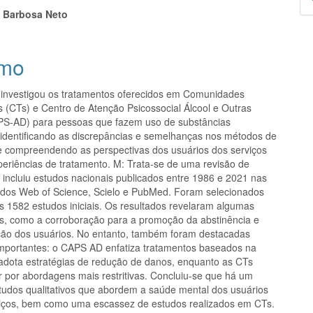
p
s Barbosa Neto
mo
 investigou os tratamentos oferecidos em Comunidades
s (CTs) e Centro de Atenção Psicossocial Álcool e Outras
S-AD) para pessoas que fazem uso de substâncias
, identificando as discrepâncias e semelhanças nos métodos de
e compreendendo as perspectivas dos usuários dos serviços
periências de tratamento. M: Trata-se de uma revisão de
 incluiu estudos nacionais publicados entre 1986 e 2021 nas
dos Web of Science, Scielo e PubMed. Foram selecionados
os 1582 estudos iniciais. Os resultados revelaram algumas
, como a corroboração para a promoção da abstinência e
ção dos usuários. No entanto, também foram destacadas
importantes: o CAPS AD enfatiza tratamentos baseados na
 adota estratégias de redução de danos, enquanto as CTs
 por abordagens mais restritivas. Concluiu-se que há um
estudos qualitativos que abordem a saúde mental dos usuários
iços, bem como uma escassez de estudos realizados em CTs.