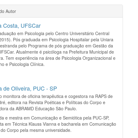
 do Autor
 Costa,
UFSCar
aduação em Psicologia pelo Centro Universitário Central
(2015). Pós graduada em Psicologia Hospitalar pela Uniara
Mestranda pelo Programa de pós graduação em Gestão da
 UFSCar. Atualmente é psicóloga na Prefeitura Municipal de
a. Tem experiência na área de Psicologia Organizacional e
ho e Psicologia Clínica.
a de Oliveira,
PUC - SP
 monitora de oficina terapêutica e cogestora na RAPS de
ré, editora na Revista Poéticas e Políticas do Corpo e
dora da ABRAMD Educação São Paulo.
da e mestra em Comunicação e Semiótica pela PUC-SP,
ista em Técnica Klauss Vianna e bacharela em Comunicação
 do Corpo pela mesma universidade.