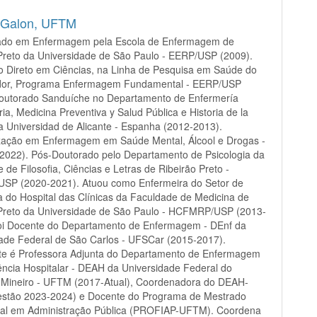
 Galon,
UFTM
ado em Enfermagem pela Escola de Enfermagem de
Preto da Universidade de São Paulo - EERP/USP (2009).
o Direto em Ciências, na Linha de Pesquisa em Saúde do
dor, Programa Enfermagem Fundamental - EERP/USP
Doutorado Sanduíche no Departamento de Enfermería
ia, Medicina Preventiva y Salud Pública e Historia de la
a Universidad de Alicante - Espanha (2012-2013).
ização em Enfermagem em Saúde Mental, Álcool e Drogas -
2022). Pós-Doutorado pelo Departamento de Psicologia da
 de Filosofia, Ciências e Letras de Ribeirão Preto -
SP (2020-2021). Atuou como Enfermeira do Setor de
ia do Hospital das Clínicas da Faculdade de Medicina de
 Preto da Universidade de São Paulo - HCFMRP/USP (2013-
foi Docente do Departamento de Enfermagem - DEnf da
ade Federal de São Carlos - UFSCar (2015-2017).
te é Professora Adjunta do Departamento de Enfermagem
ência Hospitalar - DEAH da Universidade Federal do
o Mineiro - UFTM (2017-Atual), Coordenadora do DEAH-
stão 2023-2024) e Docente do Programa de Mestrado
onal em Administração Pública (PROFIAP-UFTM). Coordena