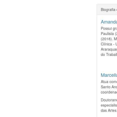
Biografia
Amanda
Possui gr
Paulista 
(2018). 
Clínica -
Araraquar
do Trabal
Marcell
Atua como
Santo And
coordena
Doutoran
especial
das Artes