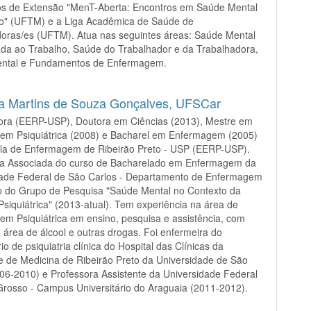
tos de Extensão "MenT-Aberta: Encontros em Saúde Mental
ho" (UFTM) e a Liga Acadêmica de Saúde de
oras/es (UFTM). Atua nas seguintes áreas: Saúde Mental
da ao Trabalho, Saúde do Trabalhador e da Trabalhadora,
ntal e Fundamentos de Enfermagem.
a Martins de Souza Gonçalves,
UFSCar
ora (EERP-USP), Doutora em Ciências (2013), Mestre em
em Psiquiátrica (2008) e Bacharel em Enfermagem (2005)
ola de Enfermagem de Ribeirão Preto - USP (EERP-USP).
ra Associada do curso de Bacharelado em Enfermagem da
dade Federal de São Carlos - Departamento de Enfermagem
 do Grupo de Pesquisa "Saúde Mental no Contexto da
siquiátrica" (2013-atual). Tem experiência na área de
m Psiquiátrica em ensino, pesquisa e assistência, com
 área de álcool e outras drogas. Foi enfermeira do
io de psiquiatria clínica do Hospital das Clínicas da
 de Medicina de Ribeirão Preto da Universidade de São
06-2010) e Professora Assistente da Universidade Federal
rosso - Campus Universitário do Araguaia (2011-2012).