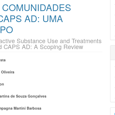
 COMUNIDADES
CAPS AD: UMA
OPO
oactive Substance Use and Treatments
nd CAPS AD: A Scoping Review
eúdo
sta
 Oliveira
lon
pal
artins de Souza Gonçalves
mpagna Martini Barbosa
D