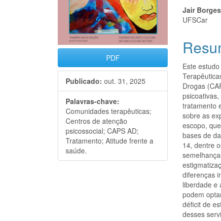
Jair Borge
UFSCar
Resu
PDF
Este estudo
Terapêutica
Publicado:
out. 31, 2025
Drogas (CAP
psicoativas
Palavras-chave:
tratamento 
Comunidades terapêuticas;
sobre as ex
Centros de atenção
escopo, que
psicossocial; CAPS AD;
bases de da
Tratamento; Atitude frente a
14, dentre 
saúde.
semelhanças
estigmatiza
diferenças 
liberdade e
podem optar
déficit de 
desses serv