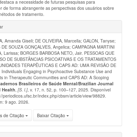
destaca a necessidade de futuras pesquisas para
 de forma abrangente as perspectivas dos usuários sobre
métodos de tratamento.
hes
ar
, Amanda Giseli; DE OLIVEIRA, Marcella; GALON, Tanyse;
 DE SOUZA GONÇALVES, Angelica; CAMPAGNA MARTINI
, Larissa; BORGES BARBOSA NETO, Jair. PESSOAS QUE
SO DE SUBSTÂNCIAS PSICOATIVAS E OS TRATAMENTOS
NIDADES TERAPÊUTICAS E CAPS AD: UMA REVISÃO DE
Individuals Engaging in Psychoactive Substance Use and
ts in Therapeutic Communities and CAPS AD: A Scoping
adernos Brasileiros de Saúde Mental/Brazilian Journal
l Health
,
[S. l.]
, v. 17, n. 52, p. 100–127, 2025. Disponível
://periodicos.ufsc.br/index.php/cbsm/article/view/98829.
m: 9 ago. 2026.
s de Citação
Baixar Citação