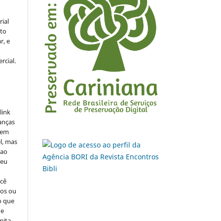
rial
to
r, e
rcial.
link
danças
o em
l, mas
 ao
seu
ocê
cos ou
o que
de
mita.