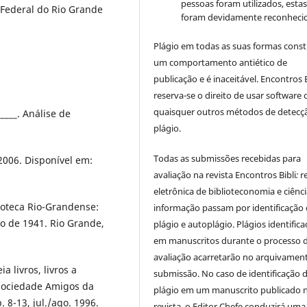
pessoas foram utilizados, esta
 Federal do Rio Grande
foram devidamente reconhecid
Plágio em todas as suas formas cons
um comportamento antiético de
publicação e é inaceitável. Encontros B
reserva-se o direito de usar software 
quaisquer outros métodos de detecç
____. Análise de
plágio.
Todas as submissões recebidas para
2006. Disponível em:
avaliação na revista Encontros Bibli
:
r
eletrônica de biblioteconomia e ciênc
oteca Rio-Grandense:
informação
passam por identificação
o de 1941. Rio Grande,
plágio e autoplágio. Plágios identific
em manuscritos durante o processo 
avaliação acarretarão no arquivamen
 livros, livros a
submissão. No caso de identificação 
Sociedade Amigos da
plágio em um manuscrito publicado 
. 8-13, jul./ago. 1996.
revista, o Editor Chefe conduzirá uma