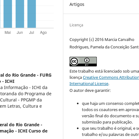
Artigos
Licença
Copyright (c) 2016 Marcia Carvalho
Rodrigues, Pamela da Conceição San
Este trabalho está licenciado sob um
al do Rio Grande - FURG
licença
Creative Commons Attribution
 - ICHI
International License
.
da Informação - ICHI da
O autor deve garantir:
utoranda do Programa de
Cultural - PPGMP da
que haja um consenso comple
em Letras, Cultura e
todos os coautores em aprova
versão final do documento e s
submissão para publicação.
eral do Rio Grande -
que seu trabalho é original, e s
rmação - ICHI Curso de
trabalho e/ou palavras de outr