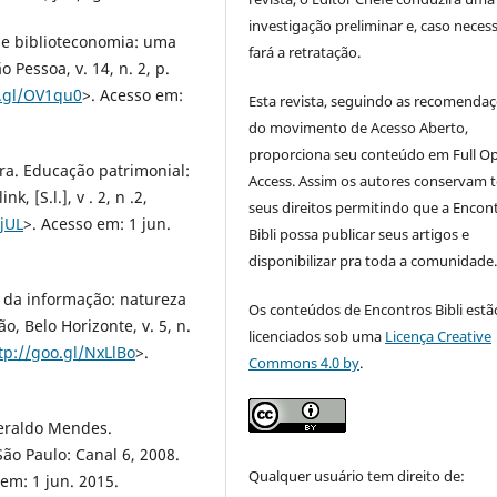
investigação preliminar e, caso necess
 e biblioteconomia: uma
fará a retratação.
 Pessoa, v. 14, n. 2, p.
o.gl/OV1qu0
>. Acesso em:
Esta revista, seguindo as recomenda
do movimento de Acesso Aberto,
proporciona seu conteúdo em Full O
a. Educação patrimonial:
Access. Assim os autores conservam 
, [S.l.], v . 2, n .2,
seus direitos permitindo que a Encon
bjUL
>. Acesso em: 1 jun.
Bibli possa publicar seus artigos e
disponibilizar pra toda a comunidade
 da informação: natureza
Os conteúdos de Encontros Bibli estã
, Belo Horizonte, v. 5, n.
licenciados sob uma
Licença Creative
tp://goo.gl/NxLlBo
>.
Commons 4.0 by
.
Geraldo Mendes.
ão Paulo: Canal 6, 2008.
Qualquer usuário tem direito de:
 em: 1 jun. 2015.