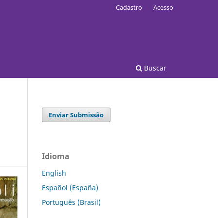
Cadastro
Acesso
Buscar
Enviar Submissão
Idioma
English
Español (España)
Português (Brasil)