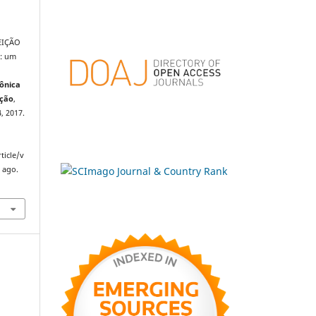
EIÇÃO
e: um
rônica
ação
,
4, 2017.
ticle/v
 ago.