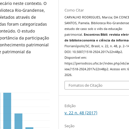
tecário neste contexto. O
Como Citar
blioteca Rio-Grandense,
letados através de
CARVALHO RODRIGUES, Marcia; DA CONC
SANTOS, Pamela. Biblioteca Rio-Grandens
idas foram categorizadas
estudo de caso sob o viés da educação
onteúdo. O estudo
patrimonial.
Encontros Bibli: revista elet
mportância da participação
de biblioteconomia e ciência da inform
econhecimento patrimonial
Florianópolis/SC, Brasil, v. 22, n. 48, p. 2–1
e patrimonial da
DOI: 10.5007/1518-2924.2017v22n48p2.
Disponível em:
https://periodicos.ufsc.br/index.php/eb/ar
iew/1518-2924.2017v22n48p2. Acesso em: 6
2026.
Fomatos de Citação
Edição
v. 22 n. 48 (2017)
Seção