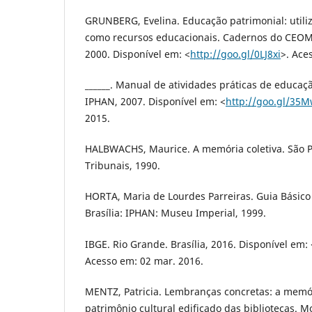
GRUNBERG, Evelina. Educação patrimonial: utili
como recursos educacionais. Cadernos do CEOM, 
2000. Disponível em: <
http://goo.gl/0LJ8xi
>. Ace
______. Manual de atividades práticas de educaçã
IPHAN, 2007. Disponível em: <
http://goo.gl/35
2015.
HALBWACHS, Maurice. A memória coletiva. São P
Tribunais, 1990.
HORTA, Maria de Lourdes Parreiras. Guia Básico
Brasília: IPHAN: Museu Imperial, 1999.
IBGE. Rio Grande. Brasília, 2016. Disponível em: 
Acesso em: 02 mar. 2016.
MENTZ, Patricia. Lembranças concretas: a memór
patrimônio cultural edificado das bibliotecas. 