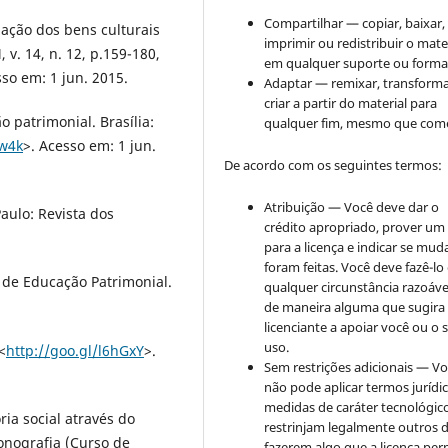
Compartilhar — copiar, baixar,
zação dos bens culturais
imprimir ou redistribuir o mate
v. 14, n. 12, p.159-180,
em qualquer suporte ou forma
sso em: 1 jun. 2015.
Adaptar — remixar, transforma
criar a partir do material para
o patrimonial. Brasília:
qualquer fim, mesmo que come
Mw4k
>. Acesso em: 1 jun.
De acordo com os seguintes termos:
Atribuição — Você deve dar o
aulo: Revista dos
crédito apropriado, prover um 
para a licença e indicar se mu
foram feitas. Você deve fazê-l
 de Educação Patrimonial.
qualquer circunstância razoáve
de maneira alguma que sugira
licenciante a apoiar você ou o 
uso.
<
http://goo.gl/l6hGxY
>.
Sem restrições adicionais — V
não pode aplicar termos jurídi
medidas de caráter tecnológic
ia social através do
restrinjam legalmente outros 
Monografia (Curso de
fazerem algo que a licença per