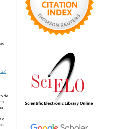
tos
a
 4.0
to de
r a
ua
e o
as