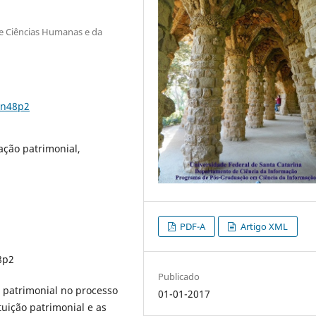
de Ciências Humanas e da
2n48p2
ação patrimonial,
PDF-A
Artigo XML
8p2
Publicado
 patrimonial no processo
01-01-2017
uição patrimonial e as