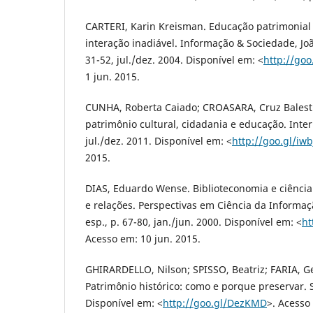
CARTERI, Karin Kreisman. Educação patrimonial
interação inadiável. Informação & Sociedade, João
31-52, jul./dez. 2004. Disponível em: <
http://go
1 jun. 2015.
CUNHA, Roberta Caiado; CROASARA, Cruz Balestr
patrimônio cultural, cidadania e educação. Interlink
jul./dez. 2011. Disponível em: <
http://goo.gl/iw
2015.
DIAS, Eduardo Wense. Biblioteconomia e ciência
e relações. Perspectivas em Ciência da Informação
esp., p. 67-80, jan./jun. 2000. Disponível em: <
ht
Acesso em: 10 jun. 2015.
GHIRARDELLO, Nilson; SPISSO, Beatriz; FARIA, 
Patrimônio histórico: como e porque preservar. S
Disponível em: <
http://goo.gl/DezKMD
>. Acesso