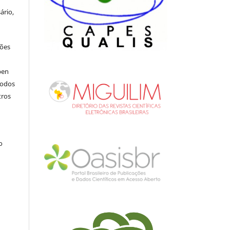
ário,
ções
pen
todos
tros
.
o