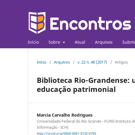
Início
Sobre
Atual
Arquivos
Submi
Início
/
Arquivos
/
v. 22 n. 48 (2017)
/
Artigos
Biblioteca Rio-Grandense: 
educação patrimonial
Marcia Carvalho Rodrigues
Universidade Federal do Rio Grande - FURG Instituto 
Informação - ICHI
http://orcid.org/0000-0001-9132-0795