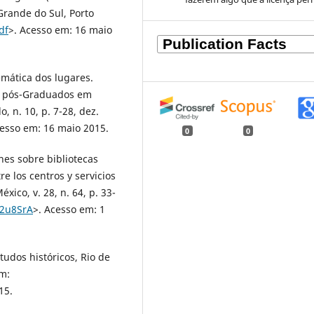
Grande do Sul, Porto
df
>. Acesso em: 16 maio
emática dos lugares.
os pós-Graduados em
, n. 10, p. 7-28, dez.
cesso em: 16 maio 2015.
0
0
es sobre bibliotecas
e los centros y servicios
xico, v. 28, n. 64, p. 33-
/2u8SrA
>. Acesso em: 1
tudos históricos, Rio de
em:
15.