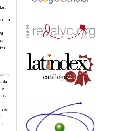
s
as.
tituem
ibli
ou
ão de
evista
ia da
 de
ados
de
to da
de
na