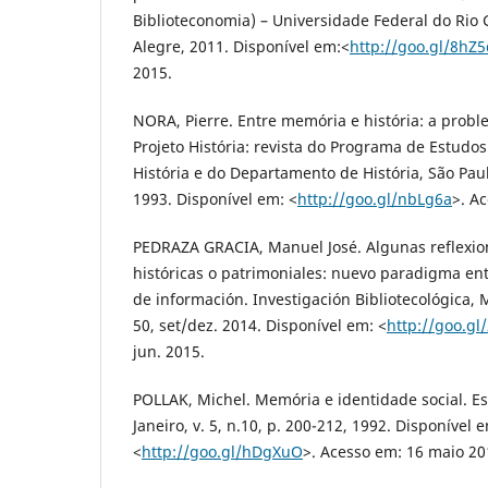
Biblioteconomia) – Universidade Federal do Rio 
Alegre, 2011. Disponível em:<
http://goo.gl/8hZ5
2015.
NORA, Pierre. Entre memória e história: a probl
Projeto História: revista do Programa de Estud
História e do Departamento de História, São Paulo
1993. Disponível em: <
http://goo.gl/nbLg6a
>. A
PEDRAZA GRACIA, Manuel José. Algunas reflexion
históricas o patrimoniales: nuevo paradigma entr
de información. Investigación Bibliotecológica, Mé
50, set/dez. 2014. Disponível em: <
http://goo.gl
jun. 2015.
POLLAK, Michel. Memória e identidade social. Es
Janeiro, v. 5, n.10, p. 200-212, 1992. Disponível 
<
http://goo.gl/hDgXuO
>. Acesso em: 16 maio 20