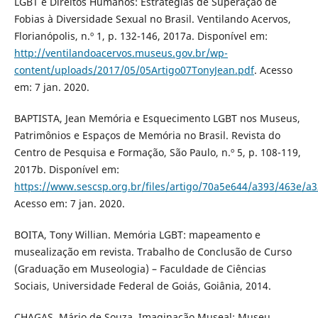
LGBT e Direitos Humanos: Estratégias de Superação de
Fobias à Diversidade Sexual no Brasil. Ventilando Acervos,
Florianópolis, n.º 1, p. 132-146, 2017a. Disponível em:
http://ventilandoacervos.museus.gov.br/wp-
content/uploads/2017/05/05Artigo07TonyJean.pdf
. Acesso
em: 7 jan. 2020.
BAPTISTA, Jean Memória e Esquecimento LGBT nos Museus,
Patrimônios e Espaços de Memória no Brasil. Revista do
Centro de Pesquisa e Formação, São Paulo, n.º 5, p. 108-119,
2017b. Disponível em:
https://www.sescsp.org.br/files/artigo/70a5e644/a393/463e/a
Acesso em: 7 jan. 2020.
BOITA, Tony Willian. Memória LGBT: mapeamento e
musealização em revista. Trabalho de Conclusão de Curso
(Graduação em Museologia) – Faculdade de Ciências
Sociais, Universidade Federal de Goiás, Goiânia, 2014.
CHAGAS, Mário de Souza. Imaginação Museal: Museu,