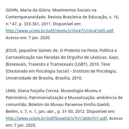
GOHN, Maria da Glória. Movimentos Sociais na
Contemporaneidade. Revista Brasileira de Educação, v. 16,
n.º 47, p. 333-361, 2011. Disponível em:
http://www.scielo.br/pdf/rbedu/v16n47/v16n47a05.pdf
.
Acesso em: 7 jan. 2020.
JESUS, Jaqueline Gomes de. O Protesto na Festa: Política e
Carnavalização nas Paradas do Orgulho de Lésbicas, Gays,
Bissexuais, Travestis e Transexuais (LGBT). 2010. Tese
(Doutorado em Psicologia Social) - Instituto de Psicologia,
Universidade de Brasília, Brasília, 2010.
LIMA, Diana Farjalla Correa. Museologia-Museu e
Patrimônio, Patrimonialização e Musealização: ambiência de
comunhão. Boletim do Museu Paraense Emílio Goeldi,
Belém, v. 7, n. 1, jan.-abr., p. 31-50, 2012. Disponível em:
http://www.scielo.br/pdf/bgoeldi/v7n1/a04v7n1.pdf
. Acesso
em: 7 jan. 2020.