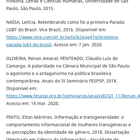
Filosofia, Letras e Ciências Humanas, Universidade de São
Paulo, São Paulo, 2015.
NAÍSA, Letícia. Relembrando como foi a primeira Parada
LGBT do Brasil. Vice Brasil, 2016. Disponível em:
https://www.vice.com/pt_br/article/pge47g/primeira-
parada-lgbt-do-brasil
. Acesso em: 7 jan. 2020.
OLIVEIRA, Renan Amaral; PENTEADO, Cláudio Luís de
Camargo. A polaridade na Câmara Municipal de São Paulo:
o agonismo e o antagonismo na política brasileira
contemporânea. Anais do IV Seminário FESPSP, 2018.
Disponível em:
https://www.fespsp.org.br/seminarios/anaisVII/GT_11/Renan_
Acesso em: 14 mar. 2020.
PINTO, Elton Mártires. Informação e transgeneridade: o
comportamento informacional de mulheres transgêneras e
as percepções da identidade de gênero. 2018. Dissertação
(Mestrado em Ciência da Informação) – Faculdade de