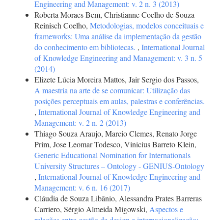
Engineering and Management: v. 2 n. 3 (2013)
Roberta Moraes Bem, Christianne Coelho de Souza
Reinisch Coelho,
Metodologias, modelos conceituais e
frameworks: Uma análise da implementação da gestão
do conhecimento em bibliotecas.
,
International Journal
of Knowledge Engineering and Management: v. 3 n. 5
(2014)
Elizete Lúcia Moreira Mattos, Jair Sergio dos Passos,
A maestria na arte de se comunicar: Utilização das
posições perceptuais em aulas, palestras e conferências.
,
International Journal of Knowledge Engineering and
Management: v. 2 n. 2 (2013)
Thiago Souza Araujo, Marcio Clemes, Renato Jorge
Prim, Jose Leomar Todesco, Vinicius Barreto Klein,
Generic Educational Nomination for Internationals
University Structures – Ontology - GENIUS-Ontology
,
International Journal of Knowledge Engineering and
Management: v. 6 n. 16 (2017)
Cláudia de Souza Libânio, Alessandra Prates Barreras
Carriero, Sérgio Almeida Migowski,
Aspectos e
relações entre gestão de design e internacionalização: