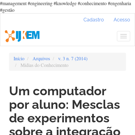
#management #engineering #knowledge #conhecimento #engenharia
#gestão
Navegação
Cadastro
Acesso
Principal
Conteúdo
principal
Togg
Barra
navig
Lateral
Início
Arquivos
v. 3 n. 7 (2014)
Mídias do Conhecimento
Um computador
por aluno: Mesclas
de experimentos
sobre a integração