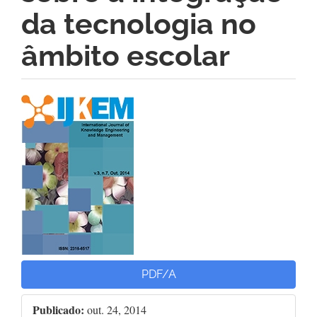
da tecnologia no
âmbito escolar
Barra
lateral
de
artigos
PDF/A
Publicado:
out. 24, 2014