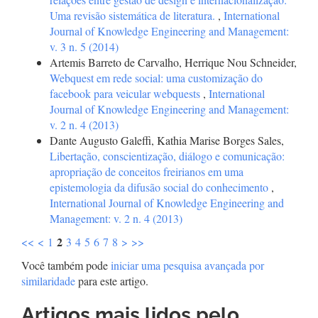
Uma revisão sistemática de literatura.
,
International
Journal of Knowledge Engineering and Management:
v. 3 n. 5 (2014)
Artemis Barreto de Carvalho, Herrique Nou Schneider,
Webquest em rede social: uma customização do
facebook para veicular webquests
,
International
Journal of Knowledge Engineering and Management:
v. 2 n. 4 (2013)
Dante Augusto Galeffi, Kathia Marise Borges Sales,
Libertação, conscientização, diálogo e comunicação:
apropriação de conceitos freirianos em uma
epistemologia da difusão social do conhecimento
,
International Journal of Knowledge Engineering and
Management: v. 2 n. 4 (2013)
2
<<
<
1
3
4
5
6
7
8
>
>>
Você também pode
iniciar uma pesquisa avançada por
similaridade
para este artigo.
Artigos mais lidos pelo