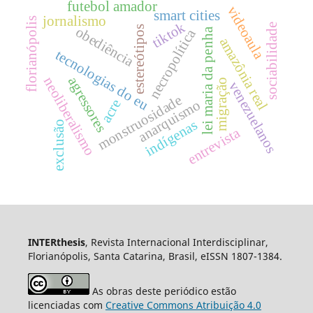
futebol amador
videoaula
smart cities
jornalismo
florianópolis
tiktok
sociabilidade
estereótipos
obediência
necropolítica
lei maria da penha
amazônia real
tecnologias do eu
neoliberalismo
agressores
migração
venezuelanos
monstruosidade
acre
anarquismo
indígenas
exclusão
entrevista
INTERthesis
, Revista Internacional Interdisciplinar,
Florianópolis, Santa Catarina, Brasil, eISSN 1807-1384.
As obras deste periódico estão
licenciadas com
Creative Commons Atribuição 4.0