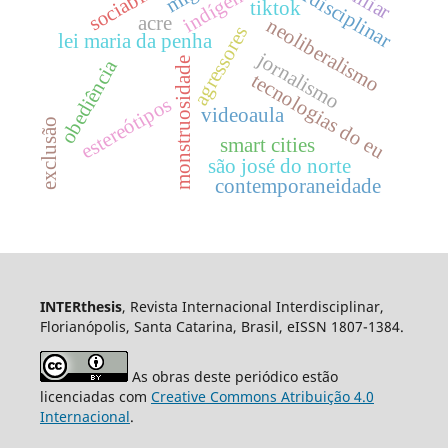
interdisciplinar
indígenas
tiktok
acre
neoliberalismo
agressores
lei maria da penha
jornalismo
monstruosidade
obediência
tecnologias do eu
estereótipos
videoaula
exclusão
smart cities
são josé do norte
contemporaneidade
INTERthesis
, Revista Internacional Interdisciplinar,
Florianópolis, Santa Catarina, Brasil, eISSN 1807-1384.
As obras deste periódico estão
licenciadas com
Creative Commons Atribuição 4.0
Internacional
.