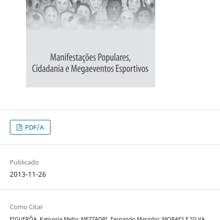
PDF/A
Publicado
2013-11-26
Como Citar
FIGUERÔA, Katiuscia Mello; MEZZADRI, Fernando Marinho; MORAES E SILVA,