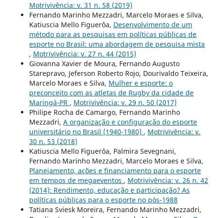
Motrivivência: v. 31 n. 58 (2019)
Fernando Marinho Mezzadri, Marcelo Moraes e Silva,
Katiuscia Mello Figuerôa,
Desenvolvimento de um
método para as pesquisas em políticas públicas de
esporte no Brasil: uma abordagem de pesquisa mista
,
Motrivivência: v. 27 n. 44 (2015)
Giovanna Xavier de Moura, Fernando Augusto
Starepravo, Jeferson Roberto Rojo, Dourivaldo Teixeira,
Marcelo Moraes e Silva,
Mulher e esporte: o
preconceito com as atletas de Rugby da cidade de
Maringá-PR
,
Motrivivência: v. 29 n. 50 (2017)
Philipe Rocha de Camargo, Fernando Marinho
Mezzadri,
A organização e configuração do esporte
universitário no Brasil (1940-1980)
,
Motrivivência: v.
30 n. 53 (2018)
Katiuscia Mello Figuerôa, Palmira Sevegnani,
Fernando Marinho Mezzadri, Marcelo Moraes e Silva,
Planejamento, ações e financiamento para o esporte
em tempos de megaeventos
,
Motrivivência: v. 26 n. 42
(2014): Rendimento, educação e participação? As
políticas públicas para o esporte no pós-1988
Tatiana Sviesk Moreira, Fernando Marinho Mezzadri,