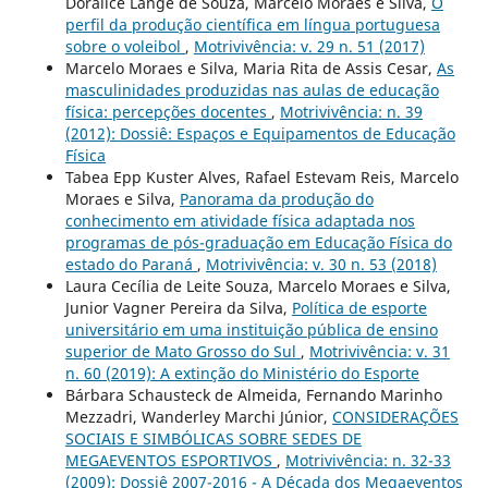
Doralice Lange de Souza, Marcelo Moraes e Silva,
O
perfil da produção científica em língua portuguesa
sobre o voleibol
,
Motrivivência: v. 29 n. 51 (2017)
Marcelo Moraes e Silva, Maria Rita de Assis Cesar,
As
masculinidades produzidas nas aulas de educação
física: percepções docentes
,
Motrivivência: n. 39
(2012): Dossiê: Espaços e Equipamentos de Educação
Física
Tabea Epp Kuster Alves, Rafael Estevam Reis, Marcelo
Moraes e Silva,
Panorama da produção do
conhecimento em atividade física adaptada nos
programas de pós-graduação em Educação Física do
estado do Paraná
,
Motrivivência: v. 30 n. 53 (2018)
Laura Cecília de Leite Souza, Marcelo Moraes e Silva,
Junior Vagner Pereira da Silva,
Política de esporte
universitário em uma instituição pública de ensino
superior de Mato Grosso do Sul
,
Motrivivência: v. 31
n. 60 (2019): A extinção do Ministério do Esporte
Bárbara Schausteck de Almeida, Fernando Marinho
Mezzadri, Wanderley Marchi Júnior,
CONSIDERAÇÕES
SOCIAIS E SIMBÓLICAS SOBRE SEDES DE
MEGAEVENTOS ESPORTIVOS
,
Motrivivência: n. 32-33
(2009): Dossiê 2007-2016 - A Década dos Megaeventos