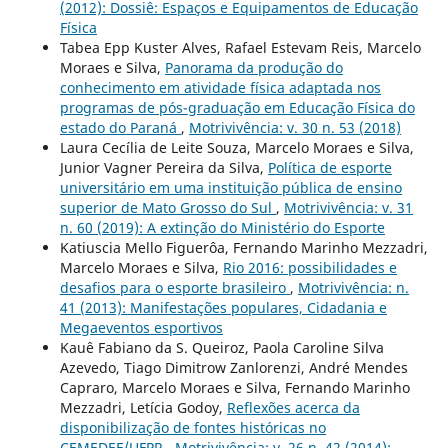
(2012): Dossiê: Espaços e Equipamentos de Educação
Física
Tabea Epp Kuster Alves, Rafael Estevam Reis, Marcelo
Moraes e Silva,
Panorama da produção do
conhecimento em atividade física adaptada nos
programas de pós-graduação em Educação Física do
estado do Paraná
,
Motrivivência: v. 30 n. 53 (2018)
Laura Cecília de Leite Souza, Marcelo Moraes e Silva,
Junior Vagner Pereira da Silva,
Política de esporte
universitário em uma instituição pública de ensino
superior de Mato Grosso do Sul
,
Motrivivência: v. 31
n. 60 (2019): A extinção do Ministério do Esporte
Katiuscia Mello Figuerôa, Fernando Marinho Mezzadri,
Marcelo Moraes e Silva,
Rio 2016: possibilidades e
desafios para o esporte brasileiro
,
Motrivivência: n.
41 (2013): Manifestações populares, Cidadania e
Megaeventos esportivos
Kauê Fabiano da S. Queiroz, Paola Caroline Silva
Azevedo, Tiago Dimitrow Zanlorenzi, André Mendes
Capraro, Marcelo Moraes e Silva, Fernando Marinho
Mezzadri, Letícia Godoy,
Reflexões acerca da
disponibilização de fontes históricas no
CEMEDEF/UFPR
,
Motrivivência: v. 26 n. 42 (2014):