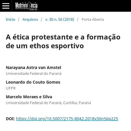
Início
/
Arquivos
/
v. 30 n. 56 (2018)
/
Porta Aberta
A ética protestante e a formação
de um ethos esportivo
Narayana Astra van Amstel
Universidade Federal do Paraná
Leonardo do Couto Gomes
UFPR
Marcelo Moraes e Silva
Universidade Federal do Paraná, Curitiba, Paraná
DOI:
https://doi.org/10.5007/2175-8042.2018v30n56p225