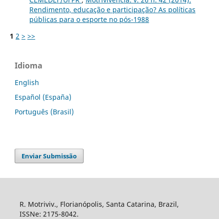
Rendimento, educação e participação? As políticas
públicas para o esporte no pós-1988
1
2
>
>>
Idioma
English
Español (España)
Português (Brasil)
Enviar Submissão
R. Motriviv., Florianópolis, Santa Catarina, Brazil,
ISSNe: 2175-8042.