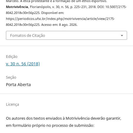
Marcelo. A ética protestante e a formação de um ethos esportivo.
Motrivivência
, Florianópolis, v. 30, n. 56, p. 225–231, 2018. DOI: 10.5007/2175-
8042.2018v30n56p225. Disponível em:
https://periodicos.ufsc.br/index.php/motrivivencia/article/view/2175-
8042.2018v30n56p225. Acesso em: 8 ago. 2026.
Fomatos de Citação
Edição
v. 30 n. 56 (2018)
Seção
Porta Aberta
Licença
Os autores dos textos enviados à Motrivivência deverão garantir,
em formulário próprio no processo de submissão: