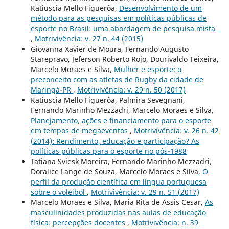
Katiuscia Mello Figuerôa,
Desenvolvimento de um
método para as pesquisas em políticas públicas de
esporte no Brasil: uma abordagem de pesquisa mista
,
Motrivivência: v. 27 n. 44 (2015)
Giovanna Xavier de Moura, Fernando Augusto
Starepravo, Jeferson Roberto Rojo, Dourivaldo Teixeira,
Marcelo Moraes e Silva,
Mulher e esporte: o
preconceito com as atletas de Rugby da cidade de
Maringá-PR
,
Motrivivência: v. 29 n. 50 (2017)
Katiuscia Mello Figuerôa, Palmira Sevegnani,
Fernando Marinho Mezzadri, Marcelo Moraes e Silva,
Planejamento, ações e financiamento para o esporte
em tempos de megaeventos
,
Motrivivência: v. 26 n. 42
(2014): Rendimento, educação e participação? As
políticas públicas para o esporte no pós-1988
Tatiana Sviesk Moreira, Fernando Marinho Mezzadri,
Doralice Lange de Souza, Marcelo Moraes e Silva,
O
perfil da produção científica em língua portuguesa
sobre o voleibol
,
Motrivivência: v. 29 n. 51 (2017)
Marcelo Moraes e Silva, Maria Rita de Assis Cesar,
As
masculinidades produzidas nas aulas de educação
física: percepções docentes
,
Motrivivência: n. 39