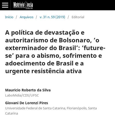
Início
/
Arquivos
/
v. 31 n. 59 (2019)
/
Editorial
A política de devastação e
autoritarismo de Bolsonaro, ‘o
exterminador do Brasil’: ‘future-
se’ para o abismo, sofrimento e
adoecimento de Brasil e a
urgente resistência ativa
Mauricio Roberto da Silva
LaboMidia/CDS/UFSC
Giovani De Lorenzi Pires
Universidade Federal de Santa Catarina, Florianópolis, Santa
Catarina