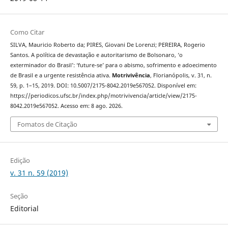
Como Citar
SILVA, Mauricio Roberto da; PIRES, Giovani De Lorenzi; PEREIRA, Rogerio
Santos. A política de devastação e autoritarismo de Bolsonaro, ‘o
exterminador do Brasil’: ‘future-se’ para o abismo, sofrimento e adoecimento
de Brasil e a urgente resistência ativa.
Motrivivência
, Florianópolis, v. 31, n.
59, p. 1–15, 2019. DOI: 10.5007/2175-8042.2019e567052. Disponível em:
https://periodicos.ufsc.br/index.php/motrivivencia/article/view/2175-
8042.2019e567052. Acesso em: 8 ago. 2026.
Fomatos de Citação
Edição
v. 31 n. 59 (2019)
Seção
Editorial