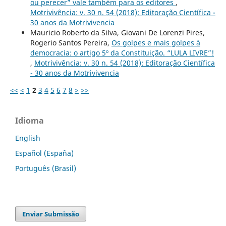
ou perecer” vale também para os editores
,
Motrivivência: v. 30 n. 54 (2018): Editoração Científica -
30 anos da Motrivivencia
Mauricio Roberto da Silva, Giovani De Lorenzi Pires,
Rogerio Santos Pereira,
Os golpes e mais golpes à
democracia: o artigo 5º da Constituição. “LULA LIVRE”!
,
Motrivivência: v. 30 n. 54 (2018): Editoração Científica
- 30 anos da Motrivivencia
<<
<
1
2
3
4
5
6
7
8
>
>>
Idioma
English
Español (España)
Português (Brasil)
Enviar Submissão