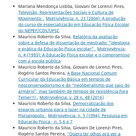
Mariana Mendonça Lisbôa, Giovani De Lorenzi Pires,
Televisão, Representações Sociais e Cultura de
Movimento:
,
Motrivivência: n. 23 (2004): A produção
do curso de especialização em Educação Física Escolar
do NEPEF/CDS/UFSC
Maurício Roberto da Silva,
Relatório da avaliação
sobre a defesa de dissertação de mestrado: "ideologia
e prática da Educação Física escolar"
,
Motrivivência:
n. 4 (1993): A Educação Física escolar e o compromisso
com a escola pública
Maurício Roberto da Silva, Giovani de Lorenzi Pires,
Rogério Santos Pereira,
A Base Nacional Comum
Curricular da Educação Básica em tempos de
neoconservadorismo e de “neoliberalismo que saiu do
armário”; mas também de tempos de resistência:Fora
Temer!!!
,
Motrivivência: v. 28 n. 48 (2016)
Mauricío Roberto da Silva,
Democratização dos
espaços urbanos para o lazer na cidade de
Florianópolis
,
Motrivivência: n. 5 (1994): Pesquisa em
Educação Física - n. 5,6 e 7
Mauricio Roberto da Silva, Giovani De Lorenzi Pires,
Rogério Santos Pereira,
“Quero ter olhos pra ver a