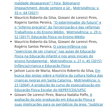
maldade desaparecer”! Fora, Bolsonaro!
Impeachment, desde sempre e já!
,
Motrivivência: v.
33 n. 64 (2021)
Maurício Roberto da Silva, Giovani de Lorenzi Pires,
Rogerio Santos Pereira,
“O exterminador do futuro” e
o “inferno precário” da Terceirização e das reformas
Trabalhista e do Ensino Médio
,
Motrivivência: v. 29 n.
52 (2017): Educação Física no Ensino Médio
Maurício Roberto da Silva, Giovani de Lorenzi Pires,
Rogério Santos Pereira,
O corpo-infância nos
"exercícios de ser criança" nas aulas de Educação
Física na Educação infantil e nos anos iniciais do
ensino fundamental
,
Motrivivência: v. 27 n. 45 (2015):
Infância/criança e Educação Física
Jailson Lucio de Maria, Mauricio Roberto da Silva,
Em
busca das pistas sobre a história da cultura lúdica das
crianças negras em Santa Catarina
,
Motrivivência: n.
23 (2004): A produção do curso de especialização em
Educação Física Escolar do NEPEF/CDS/UFSC
Giovani De Lorenzi Pires, Bianca Natália Poffo,
A
avaliação da pós-graduação em Educação Física e
suas implicações para os periódicos da área: “publicar