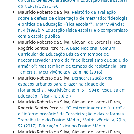
do curso de especialização em Educação Física Escolar
do NEPEF/CDS/UFSC
Maurício Roberto da Silva,
Relatório da avaliação
sobre a defesa de dissertação de mestrado: "ideologia
e prática da Educação Física escolar"
,
Motrivivência:
n. 4 (1993): A Educação Física escolar e o compromisso
com a escola pública
Maurício Roberto da Silva, Giovani de Lorenzi Pires,
Rogério Santos Pereira,
A Base Nacional Comum
Curricular da Educação Básica em tempos de
neoconservadorismo e de “neoliberalismo que saiu do
armário”; mas também de tempos de resistência:Fora
Temer!!!
,
Motrivivência: v. 28 n. 48 (2016)
Mauricío Roberto da Silva,
Democratização dos
espaços urbanos para o lazer na cidade de
Florianópolis
,
Motrivivência: n. 5 (1994): Pesquisa em
Educação Física - n. 5,6 e 7
Maurício Roberto da Silva, Giovani de Lorenzi Pires,
Rogerio Santos Pereira,
“O exterminador do futuro” e
o “inferno precário” da Terceirização e das reformas
Trabalhista e do Ensino Médio
,
Motrivivência: v. 29 n.
52 (2017): Educação Física no Ensino Médio
Maurício Roberto da Silva, Giovani de Lorenzi Pires,