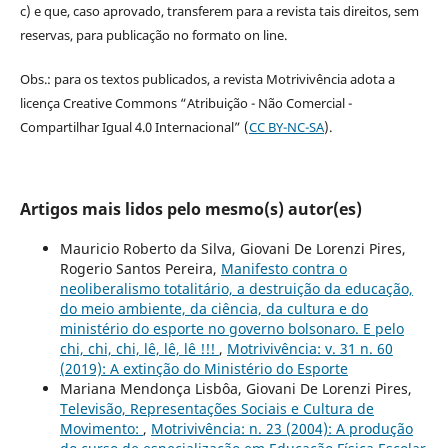
c) e que, caso aprovado, transferem para a revista tais direitos, sem
reservas, para publicação no formato on line.
Obs.: para os textos publicados, a revista Motrivivência adota a
licença Creative Commons “Atribuição - Não Comercial -
Compartilhar Igual 4.0 Internacional” (
CC BY-NC-SA
).
Artigos mais lidos pelo mesmo(s) autor(es)
Mauricio Roberto da Silva, Giovani De Lorenzi Pires,
Rogerio Santos Pereira,
Manifesto contra o
neoliberalismo totalitário, a destruição da educação,
do meio ambiente, da ciência, da cultura e do
ministério do esporte no governo bolsonaro. E pelo
chi, chi, chi, lê, lê, lê !!!
,
Motrivivência: v. 31 n. 60
(2019): A extinção do Ministério do Esporte
Mariana Mendonça Lisbôa, Giovani De Lorenzi Pires,
Televisão, Representações Sociais e Cultura de
Movimento:
,
Motrivivência: n. 23 (2004): A produção