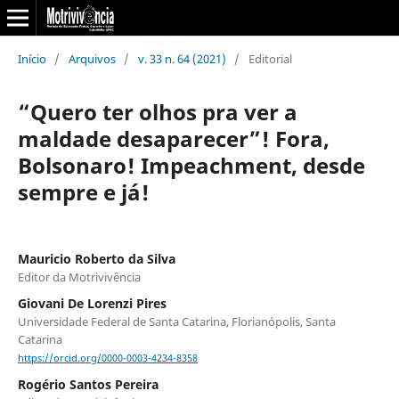
Início
/
Arquivos
/
v. 33 n. 64 (2021)
/
Editorial
“Quero ter olhos pra ver a
maldade desaparecer”! Fora,
Bolsonaro! Impeachment, desde
sempre e já!
Mauricio Roberto da Silva
Editor da Motrivivência
Giovani De Lorenzi Pires
Universidade Federal de Santa Catarina, Florianópolis, Santa
Catarina
https://orcid.org/0000-0003-4234-8358
Rogério Santos Pereira