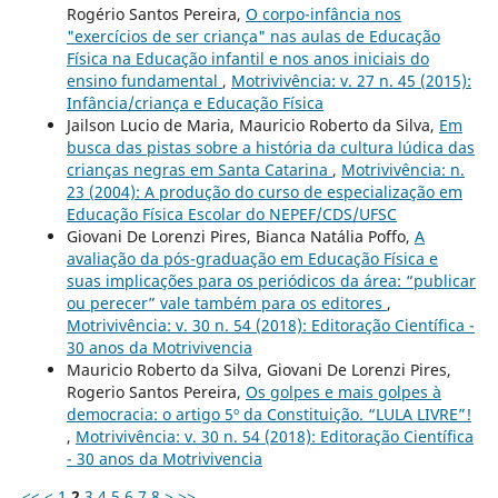
Rogério Santos Pereira,
O corpo-infância nos
"exercícios de ser criança" nas aulas de Educação
Física na Educação infantil e nos anos iniciais do
ensino fundamental
,
Motrivivência: v. 27 n. 45 (2015):
Infância/criança e Educação Física
Jailson Lucio de Maria, Mauricio Roberto da Silva,
Em
busca das pistas sobre a história da cultura lúdica das
crianças negras em Santa Catarina
,
Motrivivência: n.
23 (2004): A produção do curso de especialização em
Educação Física Escolar do NEPEF/CDS/UFSC
Giovani De Lorenzi Pires, Bianca Natália Poffo,
A
avaliação da pós-graduação em Educação Física e
suas implicações para os periódicos da área: “publicar
ou perecer” vale também para os editores
,
Motrivivência: v. 30 n. 54 (2018): Editoração Científica -
30 anos da Motrivivencia
Mauricio Roberto da Silva, Giovani De Lorenzi Pires,
Rogerio Santos Pereira,
Os golpes e mais golpes à
democracia: o artigo 5º da Constituição. “LULA LIVRE”!
,
Motrivivência: v. 30 n. 54 (2018): Editoração Científica
- 30 anos da Motrivivencia
<<
<
1
2
3
4
5
6
7
8
>
>>