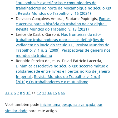
“quilombos”: experiências e comunidades de
trabalhadores no norte de Moçambique no século XIX
,
Revista Mundos do Trabalho: v. 16 (2024)
Deivison Gonçalves Amaral, Fabiane Popinigis,
Fontes
e acervos para a história do trabalho na era digital
,
Revista Mundos do Trabalho: v. 13 (2021)
Lerice de Castro Garzoni,
Nas fronteiras do não-
trabalho: trabalhadoras pobres e as definições de
vadiagem no início do século XX
,
Revista Mundos do
Trabalho: v. 1 n. 2 (2009): Perspectivas de gênero nos
mundos do trabalho
Ronaldo Pereira de Jesus, David Patrício Lacerda,
Dinâmica associativa no século XIX: socorro mútuo e
solidariedade entre livres e libertos no Rio de Janeiro
Imperial
,
Revista Mundos do Trabalho: v. 2 n. 4
(2010): Os trabalhadores e o mutualismo
<<
<
6
7
8
9
10
11
12
13
14
15
>
>>
Você também pode
iniciar uma pesquisa avançada por
similaridade
para este artigo.