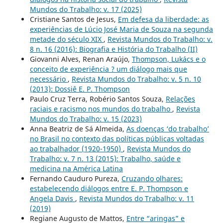
Mundos do Trabalho: v. 17 (2025)
Cristiane Santos de Jesus,
Em defesa da liberdade: as
experiências de Lúcio José Maria de Souza na segunda
metade do século XIX
,
Revista Mundos do Trabalho: v.
8 n. 16 (2016): Biografia e História do Trabalho (II)
Giovanni Alves, Renan Araújo,
Thompson, Lukács e o
conceito de experiência ? um diálogo mais que
necessário
,
Revista Mundos do Trabalho: v. 5 n. 10
(2013): Dossiê E. P. Thompson
Paulo Cruz Terra, Robério Santos Souza,
Relações
raciais e racismo nos mundos do trabalho
,
Revista
Mundos do Trabalho: v. 15 (2023)
Anna Beatriz de Sá Almeida,
As doenças ‘do trabalho’
no Brasil no contexto das políticas públicas voltadas
ao trabalhador (1920-1950)
,
Revista Mundos do
Trabalho: v. 7 n. 13 (2015): Trabalho, saúde e
medicina na América Latina
Fernando Cauduro Pureza,
Cruzando olhares:
estabelecendo diálogos entre E. P. Thompson e
Angela Davis
,
Revista Mundos do Trabalho: v. 11
(2019)
Regiane Augusto de Mattos,
Entre “aringas” e