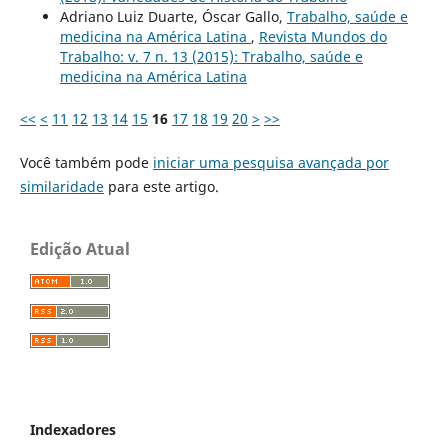
Adriano Luiz Duarte, Óscar Gallo,
Trabalho, saúde e
medicina na América Latina
,
Revista Mundos do
Trabalho: v. 7 n. 13 (2015): Trabalho, saúde e
medicina na América Latina
<<
<
11
12
13
14
15
16
17
18
19
20
>
>>
Você também pode
iniciar uma pesquisa avançada por
similaridade
para este artigo.
Edição Atual
Indexadores