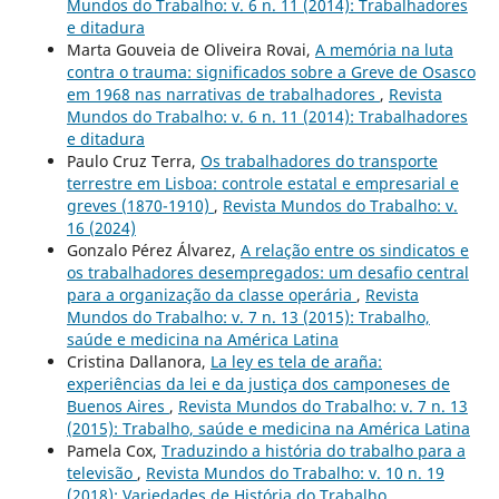
Mundos do Trabalho: v. 6 n. 11 (2014): Trabalhadores
e ditadura
Marta Gouveia de Oliveira Rovai,
A memória na luta
contra o trauma: significados sobre a Greve de Osasco
em 1968 nas narrativas de trabalhadores
,
Revista
Mundos do Trabalho: v. 6 n. 11 (2014): Trabalhadores
e ditadura
Paulo Cruz Terra,
Os trabalhadores do transporte
terrestre em Lisboa: controle estatal e empresarial e
greves (1870-1910)
,
Revista Mundos do Trabalho: v.
16 (2024)
Gonzalo Pérez Álvarez,
A relação entre os sindicatos e
os trabalhadores desempregados: um desafio central
para a organização da classe operária
,
Revista
Mundos do Trabalho: v. 7 n. 13 (2015): Trabalho,
saúde e medicina na América Latina
Cristina Dallanora,
La ley es tela de araña:
experiências da lei e da justiça dos camponeses de
Buenos Aires
,
Revista Mundos do Trabalho: v. 7 n. 13
(2015): Trabalho, saúde e medicina na América Latina
Pamela Cox,
Traduzindo a história do trabalho para a
televisão
,
Revista Mundos do Trabalho: v. 10 n. 19
(2018): Variedades de História do Trabalho