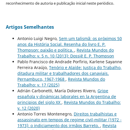
reconhecimento de autoria e publicação inicial neste periódico.
Artigos Semelhantes
Antonio Luigi Negro,
Sem um talismã: os próximos 50
anos da História Social. Resenha do livro E. P.
Thompson: paixão e política.
,
Revista Mundos do
Trabalho: v. 5 n. 10 (2013): Dossiê E. P. Thompson
Pablo Francisco de Andrade Porfirio, Karlene Sayanne
Ferreira Araújo,
Tenório e Alaíde: Justiça do Trabalho,
ditadura militar e trabalhadores dos canaviais.
Pernambuco, 1967-1968
,
Revista Mundos do
Trabalho: v. 17 (2025)
Adrián Carbonetti, María Dolores Rivero,
Gripe
española y dinámicas laborales en la Argentina de
principios del siglo XX
,
Revista Mundos do Trabalho:
v. 12 (2020)
Antonio Torres Montenegro,
Direitos trabalhistas e
assassinato em tempos de regime civil-militar (1972 -
1973): o indiciamento dos irmãos Barreto.
,
Revista