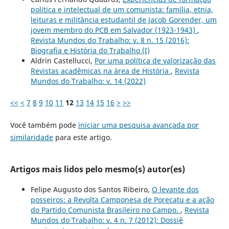
política e intelectual de um comunista: família, etnia,
leituras e militância estudantil de Jacob Gorender, um
jovem membro do PCB em Salvador (1923-1943)
,
Revista Mundos do Trabalho: v. 8 n. 15 (2016):
Biografia e História do Trabalho (I)
Aldrin Castellucci,
Por uma política de valorização das
Revistas acadêmicas na área de História
,
Revista
Mundos do Trabalho: v. 14 (2022)
<<
<
7
8
9
10
11
12
13
14
15
16
>
>>
Você também pode
iniciar uma pesquisa avançada por
similaridade
para este artigo.
Artigos mais lidos pelo mesmo(s) autor(es)
Felipe Augusto dos Santos Ribeiro,
O levante dos
posseiros: a Revolta Camponesa de Porecatu e a ação
do Partido Comunista Brasileiro no Campo.
,
Revista
Mundos do Trabalho: v. 4 n. 7 (2012): Dossiê