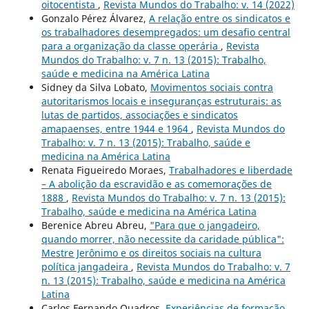
oitocentista
,
Revista Mundos do Trabalho: v. 14 (2022)
Gonzalo Pérez Álvarez,
A relação entre os sindicatos e
os trabalhadores desempregados: um desafio central
para a organização da classe operária
,
Revista
Mundos do Trabalho: v. 7 n. 13 (2015): Trabalho,
saúde e medicina na América Latina
Sidney da Silva Lobato,
Movimentos sociais contra
autoritarismos locais e inseguranças estruturais: as
lutas de partidos, associações e sindicatos
amapaenses, entre 1944 e 1964
,
Revista Mundos do
Trabalho: v. 7 n. 13 (2015): Trabalho, saúde e
medicina na América Latina
Renata Figueiredo Moraes,
Trabalhadores e liberdade
– A abolição da escravidão e as comemorações de
1888
,
Revista Mundos do Trabalho: v. 7 n. 13 (2015):
Trabalho, saúde e medicina na América Latina
Berenice Abreu Abreu,
"Para que o jangadeiro,
quando morrer, não necessite da caridade pública":
Mestre Jerônimo e os direitos sociais na cultura
política jangadeira
,
Revista Mundos do Trabalho: v. 7
n. 13 (2015): Trabalho, saúde e medicina na América
Latina
Carlos Fernando Quadros,
Experiências de formação