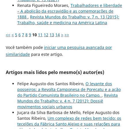
Renata Figueiredo Moraes,
Trabalhadores e liberdade
– A abolição da escravidão e as comemorações de
1888
,
Revista Mundos do Trabalho: v. 7 n. 13 (2015):
Trabalho, saúde e medicina na América Latina
<<
<
5
6
7
8
9
10
11
12
13
14
>
>>
Você também pode
iniciar uma pesquisa avançada por
similaridade
para este artigo.
Artigos mais lidos pelo mesmo(s) autor(es)
Felipe Augusto dos Santos Ribeiro,
O levante dos
posseiros: a Revolta Camponesa de Porecatu e a ação
do Partido Comunista Brasileiro no Campo.
,
Revista
Mundos do Trabalho: v. 4 n. 7 (2012): Dossiê
movimentos sociais urbanos
Juçara da Silva Barbosa de Mello, Felipe Augusto dos
Santos Ribeiro,
Um complexo de redes bem tecido: os
tecelões da Fábrica Santo Aleixo e suas relações para