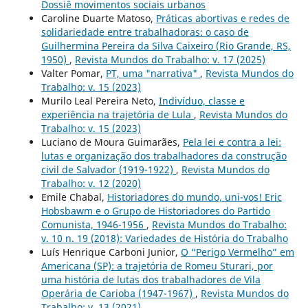
Dossiê movimentos sociais urbanos
Caroline Duarte Matoso,
Práticas abortivas e redes de
solidariedade entre trabalhadoras: o caso de
Guilhermina Pereira da Silva Caixeiro (Rio Grande, RS,
1950)
,
Revista Mundos do Trabalho: v. 17 (2025)
Valter Pomar,
PT, uma "narrativa"
,
Revista Mundos do
Trabalho: v. 15 (2023)
Murilo Leal Pereira Neto,
Indivíduo, classe e
experiência na trajetória de Lula
,
Revista Mundos do
Trabalho: v. 15 (2023)
Luciano de Moura Guimarães,
Pela lei e contra a lei:
lutas e organização dos trabalhadores da construção
civil de Salvador (1919-1922)
,
Revista Mundos do
Trabalho: v. 12 (2020)
Emile Chabal,
Historiadores do mundo, uni-vos! Eric
Hobsbawm e o Grupo de Historiadores do Partido
Comunista, 1946-1956
,
Revista Mundos do Trabalho:
v. 10 n. 19 (2018): Variedades de História do Trabalho
Luís Henrique Carboni Junior,
O “Perigo Vermelho” em
Americana (SP): a trajetória de Romeu Sturari, por
uma história de lutas dos trabalhadores de Vila
Operária de Carioba (1947-1967)
,
Revista Mundos do
Trabalho: v. 13 (2021)