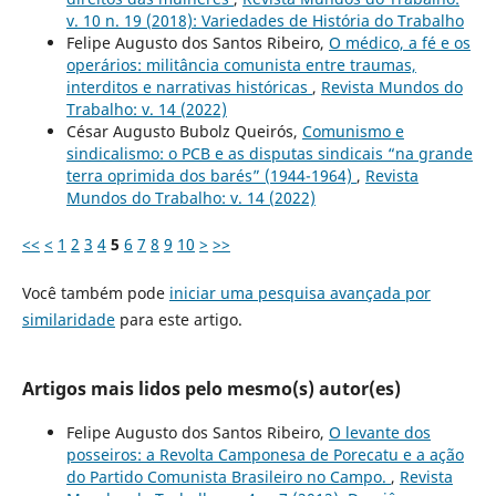
v. 10 n. 19 (2018): Variedades de História do Trabalho
Felipe Augusto dos Santos Ribeiro,
O médico, a fé e os
operários: militância comunista entre traumas,
interditos e narrativas históricas
,
Revista Mundos do
Trabalho: v. 14 (2022)
César Augusto Bubolz Queirós,
Comunismo e
sindicalismo: o PCB e as disputas sindicais “na grande
terra oprimida dos barés” (1944-1964)
,
Revista
Mundos do Trabalho: v. 14 (2022)
<<
<
1
2
3
4
5
6
7
8
9
10
>
>>
Você também pode
iniciar uma pesquisa avançada por
similaridade
para este artigo.
Artigos mais lidos pelo mesmo(s) autor(es)
Felipe Augusto dos Santos Ribeiro,
O levante dos
posseiros: a Revolta Camponesa de Porecatu e a ação
do Partido Comunista Brasileiro no Campo.
,
Revista