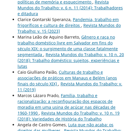
políticas de memória e esquecimento
,
Revista
Mundos do Trabalho: v. 6 n. 11 (2014): Trabalhadores
e ditadura
Clarice Gontarski Speranza,
Pandemia, trabalho em
frigoríficos e cultura de direitos
,
Revista Mundos do
Trabalho: v. 15 (2023)
Marina Leão de Aquino Barreto,
Gênero e raça no
trabalho doméstico livre em Salvador em fins do
século XIX: o surgimento de uma classe fatalmente
segmentada
,
Revista Mundos do Trabalho: v. 10 n. 20
(2018): Trabalho doméstico: sujeitos, experiências e
lutas
Caio Giulliano Paião,
Culturas de trabalho e
associações de práticos em Manaus e Belém (anos
finais do século XIX)
,
Revista Mundos do Trabalho: v.
11 (2019)
Marcos Lázaro Prado,
Família, trabalho e
racionalização: a reconfiguração dos espaços de
moradia em uma usina de açúcar nas décadas de
1960-1990
,
Revista Mundos do Trabalho: v. 10 n. 19
(2018): Variedades de História do Trabalho
Angela de Castro Gomes,
Luta que não acaba: os
direitos das mulheres
,
Revista Mundos do Trabalho: