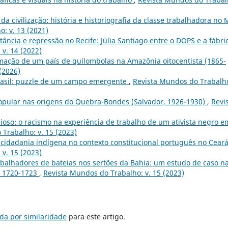
 da civilização: história e historiografia da classe trabalhadora no 
: v. 13 (2021)
tância e repressão no Recife: Júlia Santiago entre o DOPS e a fábri
v. 14 (2022)
mação de um país de quilombolas na Amazônia oitocentista (1865-
(2026)
rasil: puzzle de um campo emergente
,
Revista Mundos do Trabalho
popular nas origens do Quebra-Bondes (Salvador, 1926-1930)
,
Revi
cioso: o racismo na experiência de trabalho de um ativista negro e
Trabalho: v. 15 (2023)
e cidadania indígena no contexto constitucional português no Cear
v. 15 (2023)
rabalhadores de bateias nos sertões da Bahia: um estudo de caso n
a, 1720-1723
,
Revista Mundos do Trabalho: v. 15 (2023)
da por similaridade
para este artigo.