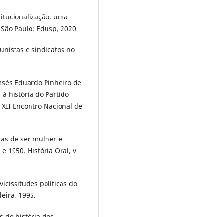
titucionalização: uma
 São Paulo: Edusp, 2020.
nistas e sindicatos no
msés Eduardo Pinheiro de
 à história do Partido
s XII Encontro Nacional de
ras de ser mulher e
 1950. História Oral, v.
icissitudes políticas do
leira, 1995.
s de história dos