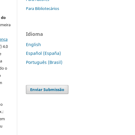
Para Bibliotecários
 do
imeira
Idioma
ença
English
) 4.0
Español (España)
e
 a
Português (Brasil)
ndo o
o
m
Enviar Submissão
do
x.:
 em
ou