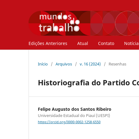
Edições Anteriores
Atual
Contato
Notícia
Início
/
Arquivos
/
v. 16 (2024)
/
Resenhas
Historiografia do Partido 
Felipe Augusto dos Santos Ribeiro
Universidade Estadual do Piauí (UESPI)
https://orcid.org/0000-0002-1258-6550