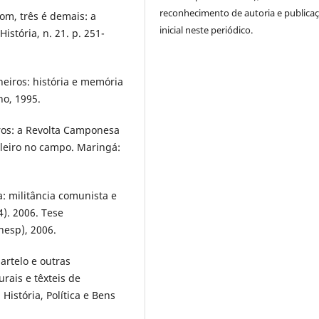
reconhecimento de autoria e publica
om, três é demais: a
inicial neste periódico.
istória, n. 21. p. 251-
iros: história e memória
ho, 1995.
ros: a Revolta Camponesa
ileiro no campo. Maringá:
: militância comunista e
4). 2006. Tese
nesp), 2006.
artelo e outras
rais e têxteis de
istória, Política e Bens