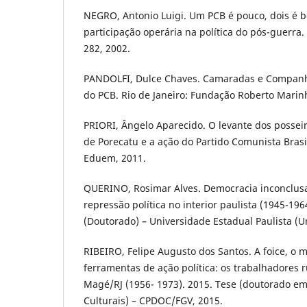
NEGRO, Antonio Luigi. Um PCB é pouco, dois é b
participação operária na política do pós-guerra. H
282, 2002.
PANDOLFI, Dulce Chaves. Camaradas e Companhe
do PCB. Rio de Janeiro: Fundação Roberto Marin
PRIORI, Ângelo Aparecido. O levante dos possei
de Porecatu e a ação do Partido Comunista Bras
Eduem, 2011.
QUERINO, Rosimar Alves. Democracia inconclusa
repressão política no interior paulista (1945-196
(Doutorado) – Universidade Estadual Paulista (U
RIBEIRO, Felipe Augusto dos Santos. A foice, o m
ferramentas de ação política: os trabalhadores ru
Magé/RJ (1956- 1973). 2015. Tese (doutorado em H
Culturais) – CPDOC/FGV, 2015.