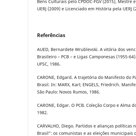
Bens Culturais pelo CPDOC-FGV (2015), Mestre em
UERJ (2009) e Licenciado em História pela UERJ (
Referências
AUED, Bernardete Wrublevski. A vitória dos venc
Brasileiro – PCB – e Ligas Camponesas (1955-64).
UFSC, 1986.
CARONE, Edgard. A trajetória do Manifesto do P
Brasil. In: MARX, Karl; ENGELS, Friedrich. Manif
São Paulo: Novos Rumos, 1986.
CARONE, Edgar. O PCB. Coleção Corpo e Alma do B
1982.
CARVALHO, Diego. Partidos e alianças políticas
Brasil”: os comunistas e as eleições municipais