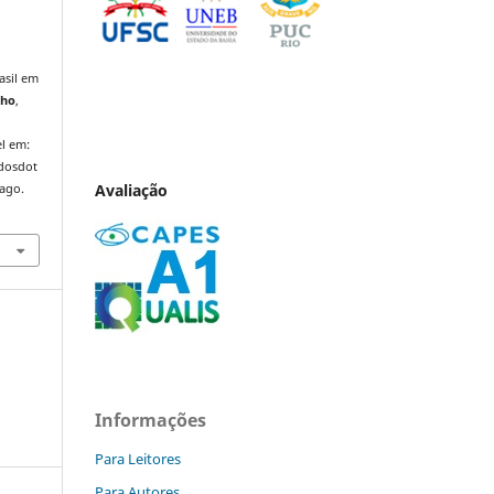
asil em
lho
,
l em:
ndosdot
Avaliação
 ago.
Informações
Para Leitores
Para Autores