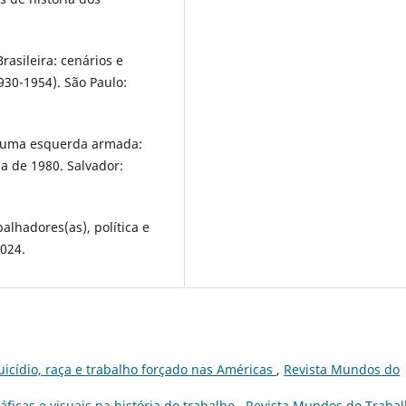
asileira: cenários e
930-1954). São Paulo:
e uma esquerda armada:
da de 1980. Salvador:
lhadores(as), política e
2024.
suicídio, raça e trabalho forçado nas Américas
,
Revista Mundos do
ficas e visuais na história do trabalho
,
Revista Mundos do Trabal