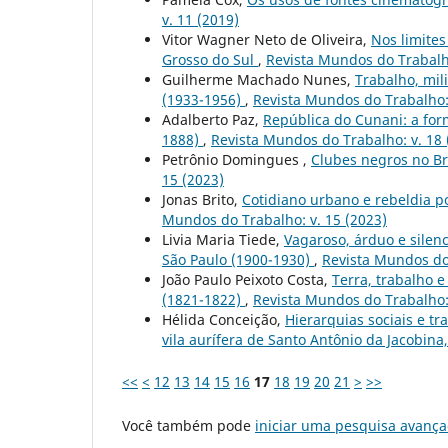
v. 11 (2019)
Vitor Wagner Neto de Oliveira,
Nos limites
Grosso do Sul
,
Revista Mundos do Trabalho
Guilherme Machado Nunes,
Trabalho, mili
(1933-1956)
,
Revista Mundos do Trabalho: 
Adalberto Paz,
República do Cunani: a for
1888)
,
Revista Mundos do Trabalho: v. 18 
Petrônio Domingues ,
Clubes negros no B
15 (2023)
Jonas Brito,
Cotidiano urbano e rebeldia 
Mundos do Trabalho: v. 15 (2023)
Livia Maria Tiede,
Vagaroso, árduo e silen
São Paulo (1900-1930)
,
Revista Mundos do 
João Paulo Peixoto Costa,
Terra, trabalho 
(1821-1822)
,
Revista Mundos do Trabalho: 
Hélida Conceição,
Hierarquias sociais e t
vila aurífera de Santo Antônio da Jacobin
<<
<
12
13
14
15
16
17
18
19
20
21
>
>>
Você também pode
iniciar uma pesquisa avança