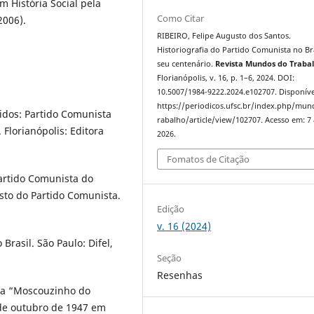
 História Social pela
Como Citar
2006).
RIBEIRO, Felipe Augusto dos Santos.
Historiografia do Partido Comunista no Br
seu centenário.
Revista Mundos do Traba
Florianópolis, v. 16, p. 1–6, 2024. DOI:
10.5007/1984-9222.2024.e102707. Disponíve
https://periodicos.ufsc.br/index.php/mu
idos: Partido Comunista
rabalho/article/view/102707. Acesso em: 7
 Florianópolis: Editora
2026.
Fomatos de Citação
artido Comunista do
esto do Partido Comunista.
Edição
v. 16 (2024)
rasil. São Paulo: Difel,
Seção
Resenhas
 na “Moscouzinho do
 de outubro de 1947 em