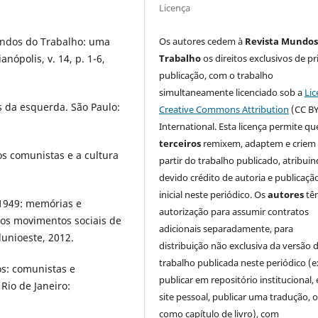
Licença
Os autores cedem à
Revista Mundos
undos do Trabalho: uma
Trabalho
os direitos exclusivos de pr
nópolis, v. 14, p. 1-6,
publicação, com o trabalho
simultaneamente licenciado sob a
Lic
s da esquerda. São Paulo:
Creative Commons Attribution
(CC BY
International. Esta licença permite qu
terceiros
remixem, adaptem e criem
s comunistas e a cultura
partir do trabalho publicado, atribui
devido crédito de autoria e publicaçã
inicial neste periódico. Os
autores
tê
1949: memórias e
autorização para assumir contratos
 dos movimentos sociais de
adicionais separadamente, para
dunioeste, 2012.
distribuição não exclusiva da versão 
trabalho publicada neste periódico (e
s: comunistas e
publicar em repositório institucional,
Rio de Janeiro:
site pessoal, publicar uma tradução, 
como capítulo de livro), com