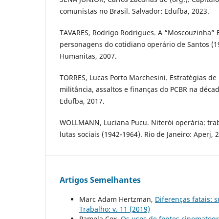
comunistas no Brasil. Salvador: Edufba, 2023.
TAVARES, Rodrigo Rodrigues. A “Moscouzinha” Br
personagens do cotidiano operário de Santos (1
Humanitas, 2007.
TORRES, Lucas Porto Marchesini. Estratégias d
militância, assaltos e finanças do PCBR na déca
Edufba, 2017.
WOLLMANN, Luciana Pucu. Niterói operária: traba
lutas sociais (1942-1964). Rio de Janeiro: Aperj, 
Artigos Semelhantes
Marc Adam Hertzman,
Diferenças fatais: 
Trabalho: v. 11 (2019)
Pamela Cox,
Os usos de fontes cinematográ