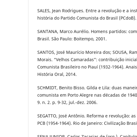
SALES, Jean Rodrigues. Entre a revolução e a ins
história do Partido Comunista do Brasil (PCdoB).
SANTANA, Marco Aurélio. Homens partidos: comu
Brasil. São Paulo: Boitempo, 2001.
SANTOS, José Maurício Moreira dos; SOUSA, Ra
Morais. “Velhos Camaradas”: contribuição inicial
Comunista Brasileiro no Piauí (1932-1964). Anai
História Oral, 2014.
SCHMIDT, Benito Bisso. Gilda e Lila: duas manei
comunista em Porto Alegre nas décadas de 1940 e
9. n. 2. p. 9-32, jul.-dez. 2006.
SEGATTO, José Antônio. Reforma e revolução: as v
PCB (1954-1964). Rio de Janeiro: Civilização Brasi
SENA JUNIOR, Carlos Zacarias de (org.). Capítulo