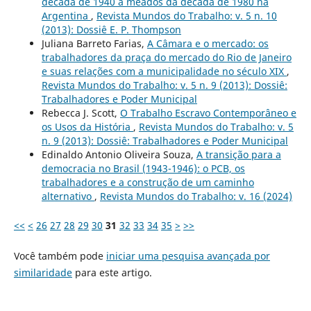
década de 1940 a meados da década de 1980 na
Argentina
,
Revista Mundos do Trabalho: v. 5 n. 10
(2013): Dossiê E. P. Thompson
Juliana Barreto Farias,
A Câmara e o mercado: os
trabalhadores da praça do mercado do Rio de Janeiro
e suas relações com a municipalidade no século XIX
,
Revista Mundos do Trabalho: v. 5 n. 9 (2013): Dossiê:
Trabalhadores e Poder Municipal
Rebecca J. Scott,
O Trabalho Escravo Contemporâneo e
os Usos da História
,
Revista Mundos do Trabalho: v. 5
n. 9 (2013): Dossiê: Trabalhadores e Poder Municipal
Edinaldo Antonio Oliveira Souza,
A transição para a
democracia no Brasil (1943-1946): o PCB, os
trabalhadores e a construção de um caminho
alternativo
,
Revista Mundos do Trabalho: v. 16 (2024)
<<
<
26
27
28
29
30
31
32
33
34
35
>
>>
Você também pode
iniciar uma pesquisa avançada por
similaridade
para este artigo.