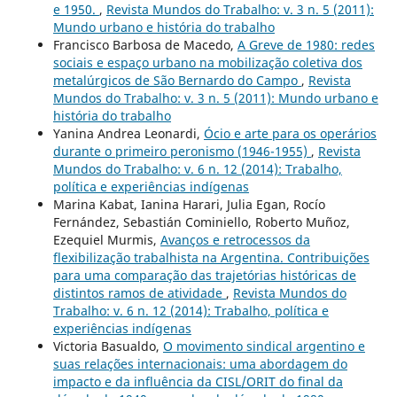
e 1950.
,
Revista Mundos do Trabalho: v. 3 n. 5 (2011):
Mundo urbano e história do trabalho
Francisco Barbosa de Macedo,
A Greve de 1980: redes
sociais e espaço urbano na mobilização coletiva dos
metalúrgicos de São Bernardo do Campo
,
Revista
Mundos do Trabalho: v. 3 n. 5 (2011): Mundo urbano e
história do trabalho
Yanina Andrea Leonardi,
Ócio e arte para os operários
durante o primeiro peronismo (1946-1955)
,
Revista
Mundos do Trabalho: v. 6 n. 12 (2014): Trabalho,
política e experiências indígenas
Marina Kabat, Ianina Harari, Julia Egan, Rocío
Fernández, Sebastián Cominiello, Roberto Muñoz,
Ezequiel Murmis,
Avanços e retrocessos da
flexibilização trabalhista na Argentina. Contribuições
para uma comparação das trajetórias históricas de
distintos ramos de atividade
,
Revista Mundos do
Trabalho: v. 6 n. 12 (2014): Trabalho, política e
experiências indígenas
Victoria Basualdo,
O movimento sindical argentino e
suas relações internacionais: uma abordagem do
impacto e da influência da CISL/ORIT do final da