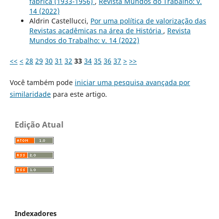
fábrica (1933-1956)
,
Revista Mundos do Trabalho: v.
14 (2022)
Aldrin Castellucci,
Por uma política de valorização das
Revistas acadêmicas na área de História
,
Revista
Mundos do Trabalho: v. 14 (2022)
<<
<
28
29
30
31
32
33
34
35
36
37
>
>>
Você também pode
iniciar uma pesquisa avançada por
similaridade
para este artigo.
Edição Atual
Indexadores