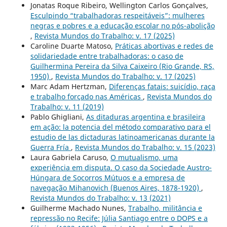
Jonatas Roque Ribeiro, Wellington Carlos Gonçalves,
Esculpindo “trabalhadoras respeitáveis”: mulheres
negras e pobres e a educação escolar no pós-abolição
,
Revista Mundos do Trabalho: v. 17 (2025)
Caroline Duarte Matoso,
Práticas abortivas e redes de
solidariedade entre trabalhadoras: o caso de
Guilhermina Pereira da Silva Caixeiro (Rio Grande, RS,
1950)
,
Revista Mundos do Trabalho: v. 17 (2025)
Marc Adam Hertzman,
Diferenças fatais: suicídio, raça
e trabalho forçado nas Américas
,
Revista Mundos do
Trabalho: v. 11 (2019)
Pablo Ghigliani,
As ditaduras argentina e brasileira
em ação: la potencia del método comparativo para el
estudio de las dictaduras latinoamericanas durante la
Guerra Fría
,
Revista Mundos do Trabalho: v. 15 (2023)
Laura Gabriela Caruso,
O mutualismo, uma
experiência em disputa. O caso da Sociedade Austro-
Húngara de Socorros Mútuos e a empresa de
navegação Mihanovich (Buenos Aires, 1878-1920)
,
Revista Mundos do Trabalho: v. 13 (2021)
Guilherme Machado Nunes,
Trabalho, militância e
repressão no Recife: Júlia Santiago entre o DOPS e a