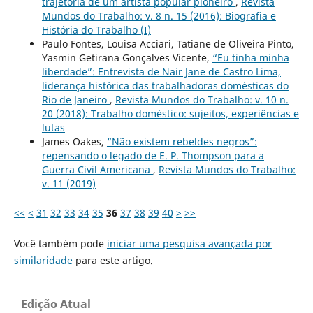
trajetória de um artista popular pioneiro
,
Revista
Mundos do Trabalho: v. 8 n. 15 (2016): Biografia e
História do Trabalho (I)
Paulo Fontes, Louisa Acciari, Tatiane de Oliveira Pinto,
Yasmin Getirana Gonçalves Vicente,
“Eu tinha minha
liberdade”: Entrevista de Nair Jane de Castro Lima,
liderança histórica das trabalhadoras domésticas do
Rio de Janeiro
,
Revista Mundos do Trabalho: v. 10 n.
20 (2018): Trabalho doméstico: sujeitos, experiências e
lutas
James Oakes,
“Não existem rebeldes negros”:
repensando o legado de E. P. Thompson para a
Guerra Civil Americana
,
Revista Mundos do Trabalho:
v. 11 (2019)
<<
<
31
32
33
34
35
36
37
38
39
40
>
>>
Você também pode
iniciar uma pesquisa avançada por
similaridade
para este artigo.
Edição Atual