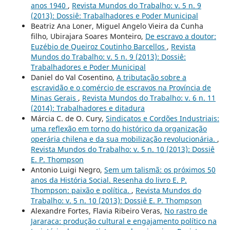
anos 1940
,
Revista Mundos do Trabalho: v. 5 n. 9
(2013): Dossiê: Trabalhadores e Poder Municipal
Beatriz Ana Loner, Miguel Angelo Vieira da Cunha
filho, Ubirajara Soares Monteiro,
De escravo a doutor:
Euzébio de Queiroz Coutinho Barcellos
,
Revista
Mundos do Trabalho: v. 5 n. 9 (2013): Dossiê:
Trabalhadores e Poder Municipal
Daniel do Val Cosentino,
A tributação sobre a
escravidão e o comércio de escravos na Província de
Minas Gerais
,
Revista Mundos do Trabalho: v. 6 n. 11
(2014): Trabalhadores e ditadura
Márcia C. de O. Cury,
Sindicatos e Cordões Industriais:
uma reflexão em torno do histórico da organização
operária chilena e da sua mobilização revolucionária.
,
Revista Mundos do Trabalho: v. 5 n. 10 (2013): Dossiê
E. P. Thompson
Antonio Luigi Negro,
Sem um talismã: os próximos 50
anos da História Social. Resenha do livro E. P.
Thompson: paixão e política.
,
Revista Mundos do
Trabalho: v. 5 n. 10 (2013): Dossiê E. P. Thompson
Alexandre Fortes, Flavia Ribeiro Veras,
No rastro de
Jararaca: produção cultural e engajamento político na