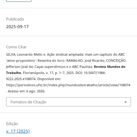
Publicado
2025-09-17
Como Citar
SILVA, Leonardo Mello e. Ação sindical ampliada: mais um capítulo do ABC
‘ativo-propositivo’: Resenha do livro: RAMALHO, José Ricardo; CONCEIÇÃO,
Jefferson José da. Caças supersônicos e o ABC Paulista.
Revista Mundos do
Trabalho
, Florianópolis, v. 17, p. 1–7, 2025. DOI: 10.5007/1984-
9222.2025.e108074. Disponível em:
https://periodicos.ufsc.br/index.php/mundosdotrabalho/article/view/108074
. Acesso em: 6 ago. 2026.
Fomatos de Citação
Edição
v. 17 (2025)