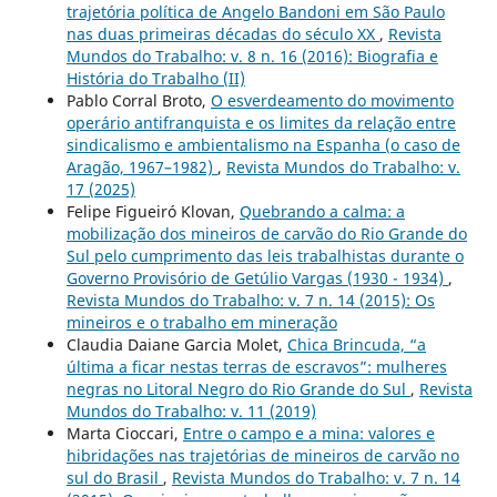
trajetória política de Angelo Bandoni em São Paulo
nas duas primeiras décadas do século XX
,
Revista
Mundos do Trabalho: v. 8 n. 16 (2016): Biografia e
História do Trabalho (II)
Pablo Corral Broto,
O esverdeamento do movimento
operário antifranquista e os limites da relação entre
sindicalismo e ambientalismo na Espanha (o caso de
Aragão, 1967–1982)
,
Revista Mundos do Trabalho: v.
17 (2025)
Felipe Figueiró Klovan,
Quebrando a calma: a
mobilização dos mineiros de carvão do Rio Grande do
Sul pelo cumprimento das leis trabalhistas durante o
Governo Provisório de Getúlio Vargas (1930 - 1934)
,
Revista Mundos do Trabalho: v. 7 n. 14 (2015): Os
mineiros e o trabalho em mineração
Claudia Daiane Garcia Molet,
Chica Brincuda, “a
última a ficar nestas terras de escravos”: mulheres
negras no Litoral Negro do Rio Grande do Sul
,
Revista
Mundos do Trabalho: v. 11 (2019)
Marta Cioccari,
Entre o campo e a mina: valores e
hibridações nas trajetórias de mineiros de carvão no
sul do Brasil
,
Revista Mundos do Trabalho: v. 7 n. 14