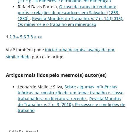
(2015): Os mineiros e o trabalho em mineração
Rafael Davis Portela,
O caso da canoa incendiada:
perfis e relações de pescadores em Salvador (1853-
1880)
,
Revista Mundos do Trabalho: v. 7 n. 14 (2015):
Os mineiros e o trabalho em mineração
1
2
3
4
5
6
7
8
>
>>
Você também pode
iniciar uma pesquisa avançada por
similaridade
para este artigo.
Artigos mais lidos pelo mesmo(s) autor(es)
Leonardo Mello e Silva,
Sobre algumas influências
teóricas na construção de um tema: trabalho e classe
trabalhadora na literatura recente
,
Revista Mundos
do Trabalho: v. 2 n. 3 (2010): Processos e condições de
trabalho