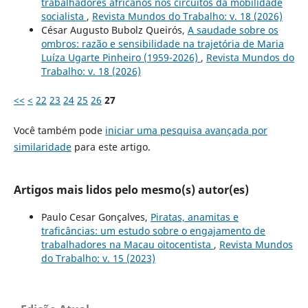
trabalhadores africanos nos circuitos da mobilidade
socialista
,
Revista Mundos do Trabalho: v. 18 (2026)
César Augusto Bubolz Queirós,
A saudade sobre os
ombros: razão e sensibilidade na trajetória de Maria
Luíza Ugarte Pinheiro (1959-2026)
,
Revista Mundos do
Trabalho: v. 18 (2026)
<<
<
22
23
24
25
26
27
Você também pode
iniciar uma pesquisa avançada por
similaridade
para este artigo.
Artigos mais lidos pelo mesmo(s) autor(es)
Paulo Cesar Gonçalves,
Piratas, anamitas e
traficâncias: um estudo sobre o engajamento de
trabalhadores na Macau oitocentista
,
Revista Mundos
do Trabalho: v. 15 (2023)