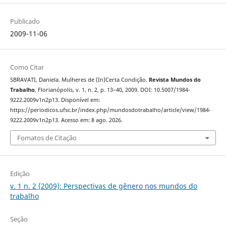
Publicado
2009-11-06
Como Citar
SBRAVATI, Daniela. Mulheres de (In)Certa Condição.
Revista Mundos do
Trabalho
, Florianópolis, v. 1, n. 2, p. 13–40, 2009. DOI: 10.5007/1984-
9222.2009v1n2p13. Disponível em:
https://periodicos.ufsc.br/index.php/mundosdotrabalho/article/view/1984-
9222.2009v1n2p13. Acesso em: 8 ago. 2026.
Fomatos de Citação
Edição
v. 1 n. 2 (2009): Perspectivas de gênero nos mundos do
trabalho
Seção