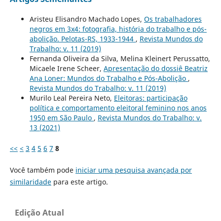
Aristeu Elisandro Machado Lopes,
Os trabalhadores
negros em 3x4: fotografia, história do trabalho e pós-
abolição. Pelotas-RS, 1933-1944
,
Revista Mundos do
Trabalho: v. 11 (2019)
Fernanda Oliveira da Silva, Melina Kleinert Perussatto,
Micaele Irene Scheer,
Apresentação do dossiê Beatriz
Ana Loner: Mundos do Trabalho e Pós-Abolição
,
Revista Mundos do Trabalho: v. 11 (2019)
Murilo Leal Pereira Neto,
Eleitoras: participação
política e comportamento eleitoral feminino nos anos
1950 em São Paulo
,
Revista Mundos do Trabalho: v.
13 (2021)
<<
<
3
4
5
6
7
8
Você também pode
iniciar uma pesquisa avançada por
similaridade
para este artigo.
Edição Atual