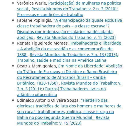
Verônica Werle,
Particip(ação) de mulheres na política
social
,
Revista Mundos do Trabalho: v. 2 n. 3 (2010):
Processos e condições de trabalho
Fabiane Popinigis,
“A emancipação da quase exclusiva
classe trabalhadora do país – a classe escrava”?
Disputas por indenização e salários na década da
abolição
,
Revista Mundos do Trabalho: v. 15 (2023)
Renata Figueiredo Moraes,
Trabalhadores e liberdade
– A abolição da escravidão e as comemorações de
1888
,
Revista Mundos do Trabalho: v. 7 n. 13 (2015):
Trabalho, saúde e medicina na América Latina
Beatriz Mamigonian,
Em Nome da Liberdade: Abolição
do Tráfico de Escravos, o Direito e o Ramo Brasileiro
do Recrutamento de Africanos (Brasil – Caribe
Britânico, 1830-1850)
,
Revista Mundos do Trabalho: v.
3 n. 6 (2011): (Outros) Trabalhadores livres no
atlântico oitocentista
Edinaldo Antonio Oliveira Souza,
“Herdeiro das
gloriosas tradições de luta dos homens e mulheres da
sua raça”: trabalhadores, política, classe e raça na
Bahia no pós-Segunda Guerra Mundial
,
Revista
Mundos do Trabalho: v. 15 (2023)