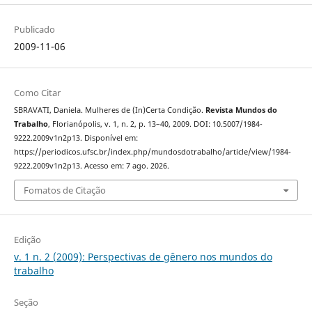
Publicado
2009-11-06
Como Citar
SBRAVATI, Daniela. Mulheres de (In)Certa Condição.
Revista Mundos do
Trabalho
, Florianópolis, v. 1, n. 2, p. 13–40, 2009. DOI: 10.5007/1984-
9222.2009v1n2p13. Disponível em:
https://periodicos.ufsc.br/index.php/mundosdotrabalho/article/view/1984-
9222.2009v1n2p13. Acesso em: 7 ago. 2026.
Fomatos de Citação
Edição
v. 1 n. 2 (2009): Perspectivas de gênero nos mundos do
trabalho
Seção