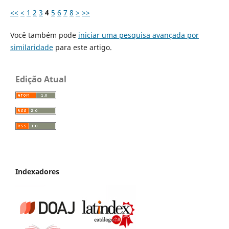
<<
<
1
2
3
4
5
6
7
8
>
>>
Você também pode
iniciar uma pesquisa avançada por
similaridade
para este artigo.
Edição Atual
Indexadores