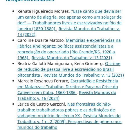
Renata Figueiredo Moraes,
“Esse canto que devia ser
um canto de alegria, soa apenas como um soluçar de
dor” — Trabalhadores livres e escravizados no Rio de
Janeiro (1830-1880)
,
Revista Mundos do Trabalho: v.
14 (2022)
Caroline Duarte Matoso,
Memórias e experiências na
Fábrica Rheingantz: políticas assistencialistas e a
reprodução do operariado (Rio Grande/RS, 1920 a
1968)
,
Revista Mundos do Trabalho: v. 13 (2021)
Beatriz Gallotti Mamigonian, Keila Grinberg,
O crime
de redução de pessoa livre à escravidão no Brasil
oitocentista
,
Revista Mundos do Trabalho: v. 13 (2021)
Marcelo Rosanova Ferraro,
Escravidão e Resistência
em Matanzas: Trabalho, Direitos e Raça na Crise do
Cativeiro em Cuba, 1868-1886
,
Revista Mundos do
Trabalho: v. 16 (2024)
Lerice de Castro Garzoni,
Nas fronteiras do não-
trabalho: trabalhadoras pobres e as definições de
vadiagem no início do século XX
,
Revista Mundos do
Trabalho: v. 1 n. 2 (2009): Perspectivas de gênero nos
mundos do trabalho