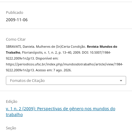
Publicado
2009-11-06
Como Citar
SBRAVATI, Daniela. Mulheres de (In)Certa Condição.
Revista Mundos do
Trabalho
, Florianópolis, v. 1, n. 2, p. 13–40, 2009. DOI: 10.5007/1984-
9222.2009v1n2p13. Disponível em:
https://periodicos.ufsc.br/index.php/mundosdotrabalho/article/view/1984-
9222.2009v1n2p13. Acesso em: 7 ago. 2026.
Fomatos de Citação
Edição
v. 1 n. 2 (2009): Perspectivas de gênero nos mundos do
trabalho
Seção