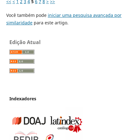
<<
<
1
2
3
4
5
6
7
8
>
>>
Você também pode
iniciar uma pesquisa avançada por
similaridade
para este artigo.
Edição Atual
Indexadores