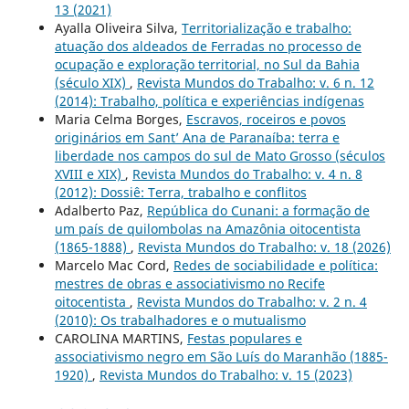
13 (2021)
Ayalla Oliveira Silva,
Territorialização e trabalho:
atuação dos aldeados de Ferradas no processo de
ocupação e exploração territorial, no Sul da Bahia
(século XIX)
,
Revista Mundos do Trabalho: v. 6 n. 12
(2014): Trabalho, política e experiências indígenas
Maria Celma Borges,
Escravos, roceiros e povos
originários em Sant’ Ana de Paranaíba: terra e
liberdade nos campos do sul de Mato Grosso (séculos
XVIII e XIX)
,
Revista Mundos do Trabalho: v. 4 n. 8
(2012): Dossiê: Terra, trabalho e conflitos
Adalberto Paz,
República do Cunani: a formação de
um país de quilombolas na Amazônia oitocentista
(1865-1888)
,
Revista Mundos do Trabalho: v. 18 (2026)
Marcelo Mac Cord,
Redes de sociabilidade e política:
mestres de obras e associativismo no Recife
oitocentista
,
Revista Mundos do Trabalho: v. 2 n. 4
(2010): Os trabalhadores e o mutualismo
CAROLINA MARTINS,
Festas populares e
associativismo negro em São Luís do Maranhão (1885-
1920)
,
Revista Mundos do Trabalho: v. 15 (2023)