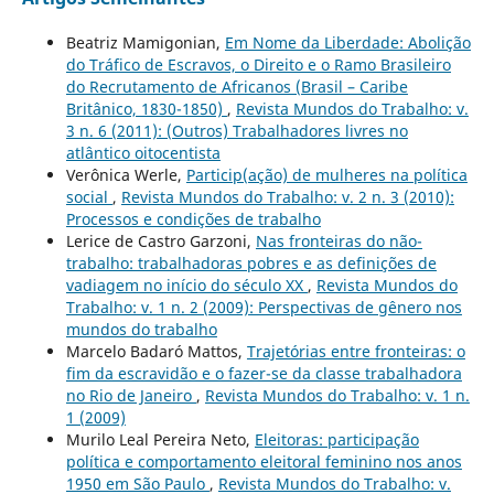
Beatriz Mamigonian,
Em Nome da Liberdade: Abolição
do Tráfico de Escravos, o Direito e o Ramo Brasileiro
do Recrutamento de Africanos (Brasil – Caribe
Britânico, 1830-1850)
,
Revista Mundos do Trabalho: v.
3 n. 6 (2011): (Outros) Trabalhadores livres no
atlântico oitocentista
Verônica Werle,
Particip(ação) de mulheres na política
social
,
Revista Mundos do Trabalho: v. 2 n. 3 (2010):
Processos e condições de trabalho
Lerice de Castro Garzoni,
Nas fronteiras do não-
trabalho: trabalhadoras pobres e as definições de
vadiagem no início do século XX
,
Revista Mundos do
Trabalho: v. 1 n. 2 (2009): Perspectivas de gênero nos
mundos do trabalho
Marcelo Badaró Mattos,
Trajetórias entre fronteiras: o
fim da escravidão e o fazer-se da classe trabalhadora
no Rio de Janeiro
,
Revista Mundos do Trabalho: v. 1 n.
1 (2009)
Murilo Leal Pereira Neto,
Eleitoras: participação
política e comportamento eleitoral feminino nos anos
1950 em São Paulo
,
Revista Mundos do Trabalho: v.