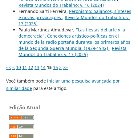
Revista Mundos do Trabalho: v. 16 (2024)
Fernando Sarti Ferreira,
Peronismo: balanços, sínteses
e novas provocações
,
Revista Mundos do Trabalho: v.
17 (2025)
Paula Martinez Almudevar,
“Las fiestas del arte y la
democracia”. Conexiones artístico-políticas en el
mundo de la radio porteña durante los primeros años
de la Segunda Guerra Mundial (1939-1942)
,
Revista
Mundos do Trabalho: v. 17 (2025)
<<
<
10
11
12
13
14
15
16
>
>>
Você também pode
iniciar uma pesquisa avançada por
similaridade
para este artigo.
Edição Atual