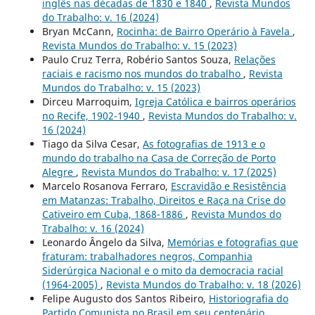
inglês nas décadas de 1830 e 1840
,
Revista Mundos
do Trabalho: v. 16 (2024)
Bryan McCann,
Rocinha: de Bairro Operário à Favela
,
Revista Mundos do Trabalho: v. 15 (2023)
Paulo Cruz Terra, Robério Santos Souza,
Relações
raciais e racismo nos mundos do trabalho
,
Revista
Mundos do Trabalho: v. 15 (2023)
Dirceu Marroquim,
Igreja Católica e bairros operários
no Recife, 1902-1940
,
Revista Mundos do Trabalho: v.
16 (2024)
Tiago da Silva Cesar,
As fotografias de 1913 e o
mundo do trabalho na Casa de Correção de Porto
Alegre
,
Revista Mundos do Trabalho: v. 17 (2025)
Marcelo Rosanova Ferraro,
Escravidão e Resistência
em Matanzas: Trabalho, Direitos e Raça na Crise do
Cativeiro em Cuba, 1868-1886
,
Revista Mundos do
Trabalho: v. 16 (2024)
Leonardo Ângelo da Silva,
Memórias e fotografias que
fraturam: trabalhadores negros, Companhia
Siderúrgica Nacional e o mito da democracia racial
(1964-2005)
,
Revista Mundos do Trabalho: v. 18 (2026)
Felipe Augusto dos Santos Ribeiro,
Historiografia do
Partido Comunista no Brasil em seu centenário
,