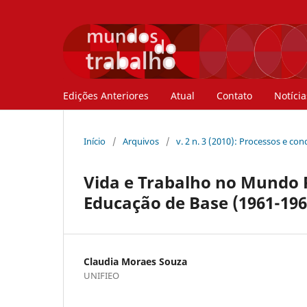
Edições Anteriores
Atual
Contato
Notícia
Início
/
Arquivos
/
v. 2 n. 3 (2010): Processos e co
Vida e Trabalho no Mundo 
Educação de Base (1961-196
Claudia Moraes Souza
UNIFIEO