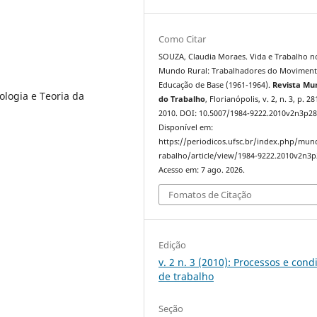
Como Citar
SOUZA, Claudia Moraes. Vida e Trabalho n
Mundo Rural: Trabalhadores do Moviment
Educação de Base (1961-1964).
Revista Mu
ologia e Teoria da
do Trabalho
, Florianópolis, v. 2, n. 3, p. 2
2010. DOI: 10.5007/1984-9222.2010v2n3p28
Disponível em:
https://periodicos.ufsc.br/index.php/mu
rabalho/article/view/1984-9222.2010v2n3p
Acesso em: 7 ago. 2026.
Fomatos de Citação
Edição
v. 2 n. 3 (2010): Processos e cond
de trabalho
Seção