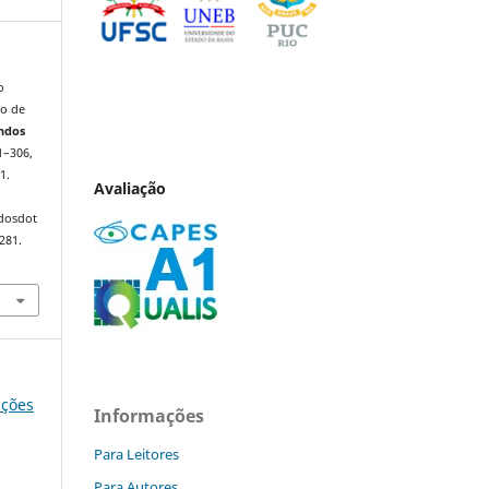
o
o de
ndos
81–306,
1.
Avaliação
ndosdot
281.
ições
Informações
Para Leitores
Para Autores