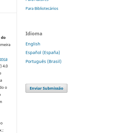
Para Bibliotecários
Idioma
 do
English
imeira
Español (España)
ença
Português (Brasil)
) 4.0
e
 a
ndo o
Enviar Submissão
o
m
do
x.: