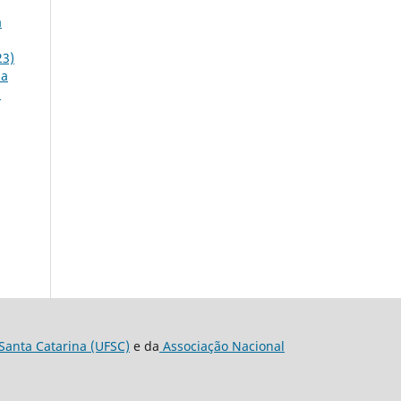
a
23)
da
6
Santa Catarina (UFSC)
e da
Associação Nacional