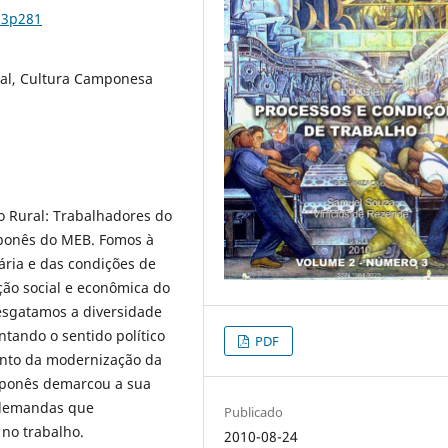
n3p281
ral, Cultura Camponesa
o Rural: Trabalhadores do
ponês do MEB. Fomos à
ária e das condições de
ão social e econômica do
esgatamos a diversidade
tando o sentido político
PDF
nto da modernização da
mponês demarcou a sua
 demandas que
Publicado
 no trabalho.
2010-08-24