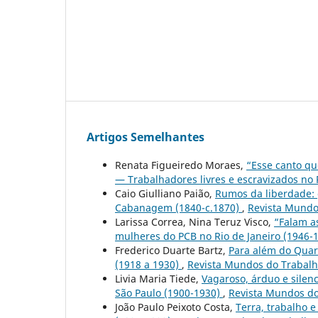
Artigos Semelhantes
Renata Figueiredo Moraes,
“Esse canto qu
— Trabalhadores livres e escravizados no 
Caio Giulliano Paião,
Rumos da liberdade: 
Cabanagem (1840-c.1870)
,
Revista Mundos
Larissa Correa, Nina Teruz Visco,
“Falam as
mulheres do PCB no Rio de Janeiro (1946-
Frederico Duarte Bartz,
Para além do Quart
(1918 a 1930)
,
Revista Mundos do Trabalho
Livia Maria Tiede,
Vagaroso, árduo e silen
São Paulo (1900-1930)
,
Revista Mundos do 
João Paulo Peixoto Costa,
Terra, trabalho 