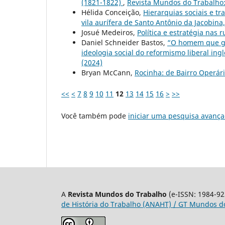
(1821-1822)
,
Revista Mundos do Trabalho: 
Hélida Conceição,
Hierarquias sociais e t
vila aurífera de Santo Antônio da Jacobin
Josué Medeiros,
Política e estratégia nas 
Daniel Schneider Bastos,
“O homem que ga
ideologia social do reformismo liberal in
(2024)
Bryan McCann,
Rocinha: de Bairro Operár
<<
<
7
8
9
10
11
12
13
14
15
16
>
>>
Você também pode
iniciar uma pesquisa avança
A
Revista Mundos do Trabalho
(e-ISSN: 1984-92
de História do Trabalho (ANAHT) / GT Mundos do