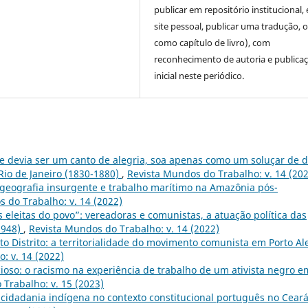
publicar em repositório institucional,
site pessoal, publicar uma tradução, 
como capítulo de livro), com
reconhecimento de autoria e publica
inicial neste periódico.
e devia ser um canto de alegria, soa apenas como um soluçar de d
Rio de Janeiro (1830-1880)
,
Revista Mundos do Trabalho: v. 14 (20
geografia insurgente e trabalho marítimo na Amazônia pós-
 do Trabalho: v. 14 (2022)
 eleitas do povo”: vereadoras e comunistas, a atuação política das
1948)
,
Revista Mundos do Trabalho: v. 14 (2022)
o Distrito: a territorialidade do movimento comunista em Porto Al
: v. 14 (2022)
cioso: o racismo na experiência de trabalho de um ativista negro e
Trabalho: v. 15 (2023)
e cidadania indígena no contexto constitucional português no Cear