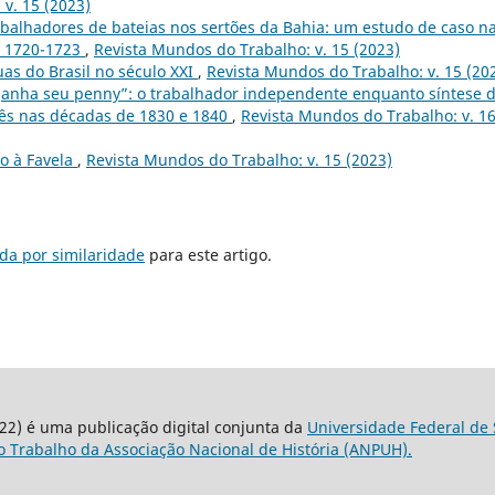
v. 15 (2023)
rabalhadores de bateias nos sertões da Bahia: um estudo de caso n
a, 1720-1723
,
Revista Mundos do Trabalho: v. 15 (2023)
ruas do Brasil no século XXI
,
Revista Mundos do Trabalho: v. 15 (20
nha seu penny”: o trabalhador independente enquanto síntese 
glês nas décadas de 1830 e 1840
,
Revista Mundos do Trabalho: v. 1
io à Favela
,
Revista Mundos do Trabalho: v. 15 (2023)
da por similaridade
para este artigo.
22) é uma publicação digital conjunta da
Universidade Federal de 
 Trabalho da Associação Nacional de História (ANPUH).