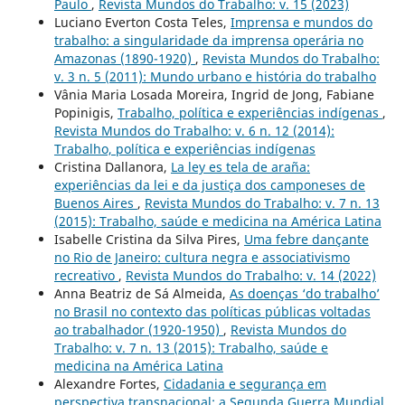
Paulo
,
Revista Mundos do Trabalho: v. 15 (2023)
Luciano Everton Costa Teles,
Imprensa e mundos do
trabalho: a singularidade da imprensa operária no
Amazonas (1890-1920)
,
Revista Mundos do Trabalho:
v. 3 n. 5 (2011): Mundo urbano e história do trabalho
Vânia Maria Losada Moreira, Ingrid de Jong, Fabiane
Popinigis,
Trabalho, política e experiências indígenas
,
Revista Mundos do Trabalho: v. 6 n. 12 (2014):
Trabalho, política e experiências indígenas
Cristina Dallanora,
La ley es tela de araña:
experiências da lei e da justiça dos camponeses de
Buenos Aires
,
Revista Mundos do Trabalho: v. 7 n. 13
(2015): Trabalho, saúde e medicina na América Latina
Isabelle Cristina da Silva Pires,
Uma febre dançante
no Rio de Janeiro: cultura negra e associativismo
recreativo
,
Revista Mundos do Trabalho: v. 14 (2022)
Anna Beatriz de Sá Almeida,
As doenças ‘do trabalho’
no Brasil no contexto das políticas públicas voltadas
ao trabalhador (1920-1950)
,
Revista Mundos do
Trabalho: v. 7 n. 13 (2015): Trabalho, saúde e
medicina na América Latina
Alexandre Fortes,
Cidadania e segurança em
perspectiva transnacional: a Segunda Guerra Mundial