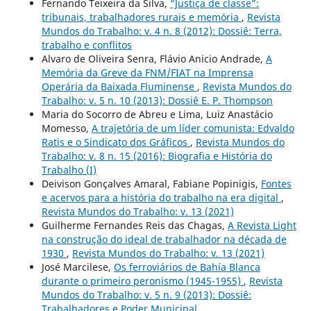
Fernando Teixeira da Silva,
“Justiça de classe”:
tribunais, trabalhadores rurais e memória
,
Revista
Mundos do Trabalho: v. 4 n. 8 (2012): Dossiê: Terra,
trabalho e conflitos
Alvaro de Oliveira Senra, Flávio Anicio Andrade,
A
Memória da Greve da FNM/FIAT na Imprensa
Operária da Baixada Fluminense
,
Revista Mundos do
Trabalho: v. 5 n. 10 (2013): Dossiê E. P. Thompson
Maria do Socorro de Abreu e Lima, Luiz Anastácio
Momesso,
A trajetória de um líder comunista: Edvaldo
Ratis e o Sindicato dos Gráficos
,
Revista Mundos do
Trabalho: v. 8 n. 15 (2016): Biografia e História do
Trabalho (I)
Deivison Gonçalves Amaral, Fabiane Popinigis,
Fontes
e acervos para a história do trabalho na era digital
,
Revista Mundos do Trabalho: v. 13 (2021)
Guilherme Fernandes Reis das Chagas,
A Revista Light
na construção do ideal de trabalhador na década de
1930
,
Revista Mundos do Trabalho: v. 13 (2021)
José Marcilese,
Os ferroviários de Bahía Blanca
durante o primeiro peronismo (1945-1955)
,
Revista
Mundos do Trabalho: v. 5 n. 9 (2013): Dossiê:
Trabalhadores e Poder Municipal