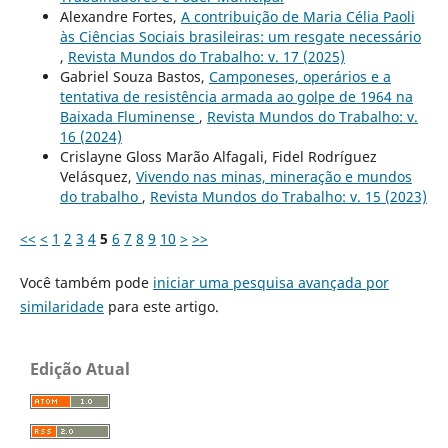
Alexandre Fortes,
A contribuição de Maria Célia Paoli
às Ciências Sociais brasileiras: um resgate necessário
,
Revista Mundos do Trabalho: v. 17 (2025)
Gabriel Souza Bastos,
Camponeses, operários e a
tentativa de resistência armada ao golpe de 1964 na
Baixada Fluminense
,
Revista Mundos do Trabalho: v.
16 (2024)
Crislayne Gloss Marão Alfagali, Fidel Rodríguez
Velásquez,
Vivendo nas minas, mineração e mundos
do trabalho
,
Revista Mundos do Trabalho: v. 15 (2023)
<<
<
1
2
3
4
5
6
7
8
9
10
>
>>
Você também pode
iniciar uma pesquisa avançada por
similaridade
para este artigo.
Edição Atual