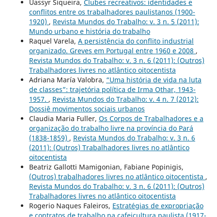
Uassyr Siqueira,
Clubes recreativos: identidades e
conflitos entre os trabalhadores paulistanos (1900-
1920)
,
Revista Mundos do Trabalho: v. 3 n. 5 (2011):
Mundo urbano e história do trabalho
Raquel Varela,
A persistência do conflito industrial
organizado. Greves em Portugal entre 1960 e 2008
,
Revista Mundos do Trabalho: v. 3 n. 6 (2011): (Outros)
Trabalhadores livres no atlântico oitocentista
Adriana María Valobra,
“Uma história de vida na luta
de classes”: trajetória política de Irma Othar, 1943-
1957.
,
Revista Mundos do Trabalho: v. 4 n. 7 (2012):
Dossiê movimentos sociais urbanos
Claudia Maria Fuller,
Os Corpos de Trabalhadores e a
organização do trabalho livre na província do Pará
(1838-1859)
,
Revista Mundos do Trabalho: v. 3 n. 6
(2011): (Outros) Trabalhadores livres no atlântico
oitocentista
Beatriz Gallotti Mamigonian, Fabiane Popinigis,
(Outros) trabalhadores livres no atlântico oitocentista
,
Revista Mundos do Trabalho: v. 3 n. 6 (2011): (Outros)
Trabalhadores livres no atlântico oitocentista
Rogerio Naques Faleiros,
Estratégias de expropriação
e contratos de trabalho na cafeicultura paulista (1917-