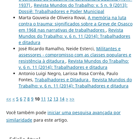
1937)
,
Revista Mundos do Trabalho: v. 5 n. 9 (2013):
Dossiê: Trabalhadores e Poder Municipal
Marta Gouveia de Oliveira Rovai,
A memória na luta
contra o trauma: significados sobre a Greve de Osasco
em 1968 nas narrativas de trabalhadores
,
Revista
Mundos do Trabalho: v. 6 n. 11 (2014): Trabalhadores
e ditadura
José Ricardo Ramalho, Neide Esterci,
Militantes e
assessores - compromisso com as classes populares e
resistência à ditadura
,
Revista Mundos do Trabalho:
v. 6 n. 11 (2014): Trabalhadores e ditadura
Antonio Luigi Negro, Larissa Rosa Corrêa, Paulo
Fontes,
Trabalhadores e Ditadura
,
Revista Mundos do
Trabalho: v. 6 n. 11 (2014): Trabalhadores e ditadura
<<
<
5
6
7
8
9
10
11
12
13
14
>
>>
Você também pode
iniciar uma pesquisa avançada por
similaridade
para este artigo.