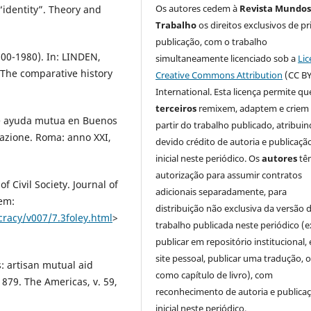
Os autores cedem à
Revista Mundos
identity”. Theory and
Trabalho
os direitos exclusivos de pr
publicação, com o trabalho
800-1980). In: LINDEN,
simultaneamente licenciado sob a
Lic
 The comparative history
Creative Commons Attribution
(CC BY
International. Esta licença permite qu
terceiros
remixem, adaptem e criem
de ayuda mutua en Buenos
partir do trabalho publicado, atribui
razione. Roma: anno XXI,
devido crédito de autoria e publicaçã
inicial neste periódico. Os
autores
tê
autorização para assumir contratos
 Civil Society. Journal of
adicionais separadamente, para
 em:
distribuição não exclusiva da versão 
racy/v007/7.3foley.html
>
trabalho publicada neste periódico (e
publicar em repositório institucional,
site pessoal, publicar uma tradução, 
: artisan mutual aid
como capítulo de livro), com
879. The Americas, v. 59,
reconhecimento de autoria e publica
inicial neste periódico.