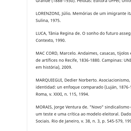
Grande (1888-1930). Pelotas: Editora UFPel; Unit
LORENZONI, Júlio. Memórias de um imigrante ita
Sulina, 1975.
LUCA, Tânia Regina de. O sonho do futuro asseg
Contexto, 1990.
MAC CORD, Marcelo. Andaimes, casacas, tijolos e
de artífices no Recife, 1836-1880. Campinas: U
em história), 2009.
MARQUIEGUI, Dedier Norberto. Asociacionismo, 
identidad: un enfoque comparado (Luján, 1876-1
Roma, v. XXXI, n. 115, 1994.
MORAIS, Jorge Ventura de. "Novo" sindicalismo 
um teste e uma crítica ao modelo eleitoral. Dado
Sociais. Rio de Janeiro, v. 38, n. 3, p. 545-579, 19