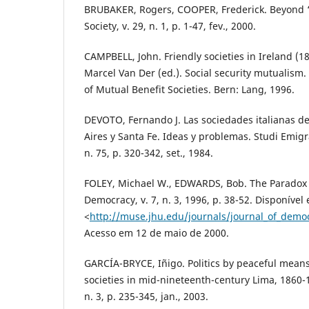
BRUBAKER, Rogers, COOPER, Frederick. Beyond “
Society, v. 29, n. 1, p. 1-47, fev., 2000.
CAMPBELL, John. Friendly societies in Ireland (1
Marcel Van Der (ed.). Social security mutualism.
of Mutual Benefit Societies. Bern: Lang, 1996.
DEVOTO, Fernando J. Las sociedades italianas 
Aires y Santa Fe. Ideas y problemas. Studi Emig
n. 75, p. 320-342, set., 1984.
FOLEY, Michael W., EDWARDS, Bob. The Paradox of
Democracy, v. 7, n. 3, 1996, p. 38-52. Disponível
<
http://muse.jhu.edu/journals/journal_of_democ
Acesso em 12 de maio de 2000.
GARCÍA-BRYCE, Iñigo. Politics by peaceful means
societies in mid-nineteenth-century Lima, 1860-1
n. 3, p. 235-345, jan., 2003.