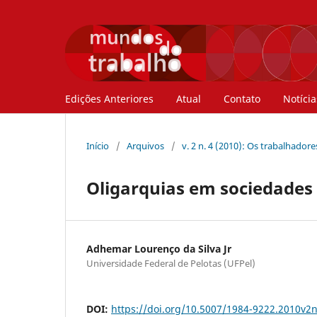
Edições Anteriores
Atual
Contato
Notícia
Início
/
Arquivos
/
v. 2 n. 4 (2010): Os trabalhador
Oligarquias em sociedades 
Adhemar Lourenço da Silva Jr
Universidade Federal de Pelotas (UFPel)
DOI:
https://doi.org/10.5007/1984-9222.2010v2