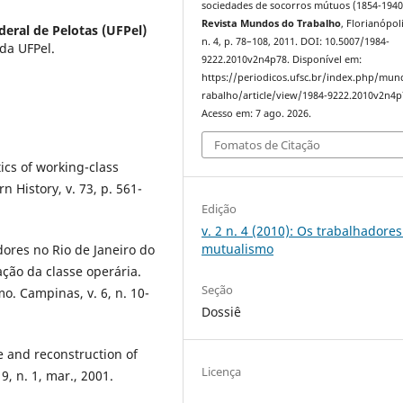
sociedades de socorros mútuos (1854-1940
Revista Mundos do Trabalho
, Florianópoli
deral de Pelotas (UFPel)
n. 4, p. 78–108, 2011. DOI: 10.5007/1984-
da UFPel.
9222.2010v2n4p78. Disponível em:
https://periodicos.ufsc.br/index.php/mu
rabalho/article/view/1984-9222.2010v2n4p
Acesso em: 7 ago. 2026.
Fomatos de Citação
ics of working-class
n History, v. 73, p. 561-
Edição
v. 2 n. 4 (2010): Os trabalhadores
mutualismo
ores no Rio de Janeiro do
ção da classe operária.
Seção
. Campinas, v. 6, n. 10-
Dossiê
e and reconstruction of
Licença
, n. 1, mar., 2001.