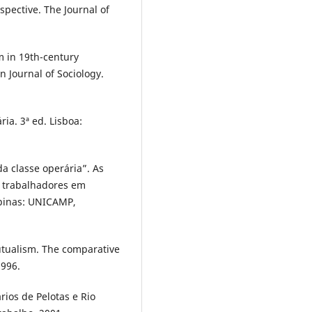
pective. The Journal of
m in 19th-century
 Journal of Sociology.
ia. 3ª ed. Lisboa:
a classe operária”. As
s trabalhadores em
mpinas: UNICAMP,
utualism. The comparative
1996.
rios de Pelotas e Rio