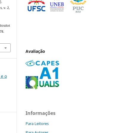
).
s, v. 2,
ndosdot
78.
Avaliação
 e o
Informações
Para Leitores
Para Autores