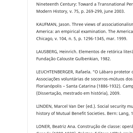
Nineteenth Century: Toward a Transnational Pers
Modern History, v. 75, p. 269-299, june 2003.
KAUFMAN, Jason. Three views of associationalis
America: an empirical examination. The American
Chicago, v. 104, n. 5, p. 1296-1345, mar. 1999.
LAUSBERG, Heinrich. Elementos de retórica literár
Fundação Calouste Gulbenkian, 1982.
LEUCHTENBERGER, Rafaela. “O Lábaro protetor d
Associações voluntárias de socorros-mútuos do
Florianópolis – Santa Catarina (1886-1932). Ca
(Dissertação, mestrado em história), 2009.
LINDEN, Marcel Van Der (ed.). Social security m
history of Mutual Benefit Societies. Bern: Lang, 
LONER, Beatriz Ana. Construção de classe: operá