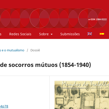
s
Redes Sociais
Sobre
Submissões
es e o mutualismo
/
Dossiê
de socorros mútuos (1854-1940)
n4p78