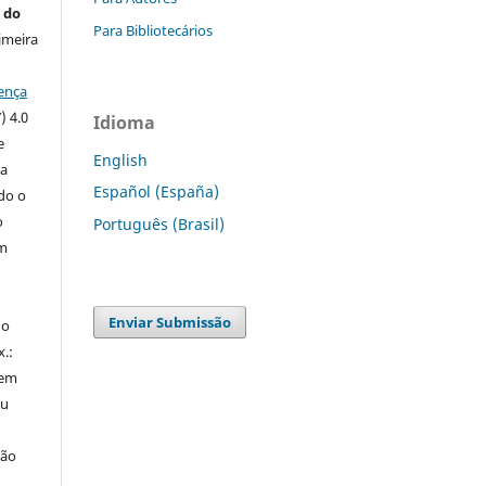
 do
Para Bibliotecários
imeira
ença
) 4.0
Idioma
e
English
 a
Español (España)
ndo o
o
Português (Brasil)
m
Enviar Submissão
do
x.:
 em
ou
ção