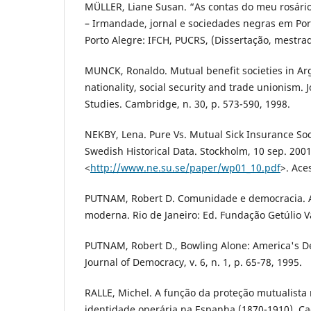
MÜLLER, Liane Susan. “As contas do meu rosário 
– Irmandade, jornal e sociedades negras em Por
Porto Alegre: IFCH, PUCRS, (Dissertação, mestrad
MUNCK, Ronaldo. Mutual benefit societies in Ar
nationality, social security and trade unionism. 
Studies. Cambridge, n. 30, p. 573-590, 1998.
NEKBY, Lena. Pure Vs. Mutual Sick Insurance Soc
Swedish Historical Data. Stockholm, 10 sep. 2001
<
http://www.ne.su.se/paper/wp01_10.pdf
>. Ace
PUTNAM, Robert D. Comunidade e democracia. A 
moderna. Rio de Janeiro: Ed. Fundação Getúlio V
PUTNAM, Robert D., Bowling Alone: America's Dec
Journal of Democracy, v. 6, n. 1, p. 65-78, 1995.
RALLE, Michel. A função da proteção mutualista
identidade operária na Espanha (1870-1910). C