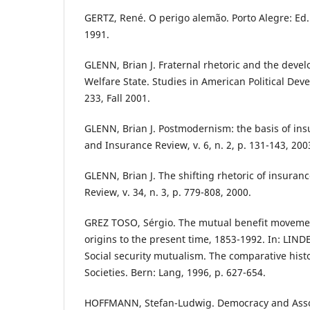
GERTZ, René. O perigo alemão. Porto Alegre: Ed
1991.
GLENN, Brian J. Fraternal rhetoric and the devel
Welfare State. Studies in American Political Deve
233, Fall 2001.
GLENN, Brian J. Postmodernism: the basis of i
and Insurance Review, v. 6, n. 2, p. 131-143, 200
GLENN, Brian J. The shifting rhetoric of insuranc
Review, v. 34, n. 3, p. 779-808, 2000.
GREZ TOSO, Sérgio. The mutual benefit movement
origins to the present time, 1853-1992. In: LIND
Social security mutualism. The comparative hist
Societies. Bern: Lang, 1996, p. 627-654.
HOFFMANN, Stefan-Ludwig. Democracy and Assoc