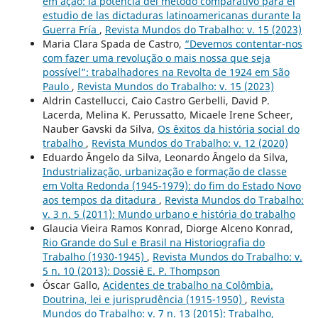
em ação: la potencia del método comparativo para el
estudio de las dictaduras latinoamericanas durante la
Guerra Fría
,
Revista Mundos do Trabalho: v. 15 (2023)
Maria Clara Spada de Castro,
“Devemos contentar-nos
com fazer uma revolução o mais nossa que seja
possível”: trabalhadores na Revolta de 1924 em São
Paulo
,
Revista Mundos do Trabalho: v. 15 (2023)
Aldrin Castellucci, Caio Castro Gerbelli, David P.
Lacerda, Melina K. Perussatto, Micaele Irene Scheer,
Nauber Gavski da Silva,
Os êxitos da história social do
trabalho
,
Revista Mundos do Trabalho: v. 12 (2020)
Eduardo Ângelo da Silva, Leonardo Ângelo da Silva,
Industrialização, urbanização e formação de classe
em Volta Redonda (1945-1979): do fim do Estado Novo
aos tempos da ditadura
,
Revista Mundos do Trabalho:
v. 3 n. 5 (2011): Mundo urbano e história do trabalho
Glaucia Vieira Ramos Konrad, Diorge Alceno Konrad,
Rio Grande do Sul e Brasil na Historiografia do
Trabalho (1930-1945)
,
Revista Mundos do Trabalho: v.
5 n. 10 (2013): Dossiê E. P. Thompson
Óscar Gallo,
Acidentes de trabalho na Colômbia.
Doutrina, lei e jurisprudência (1915-1950)
,
Revista
Mundos do Trabalho: v. 7 n. 13 (2015): Trabalho,