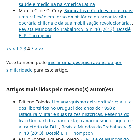
saúde e medicina na América Latina
Márcia C. de O. Cury,
Sindicatos e Cordões Industriais:
uma reflexão em torno do histórico da organização
operária chilena e da sua mobilização revolucionária.
,
Revista Mundos do Trabalho: v. 5 n. 10 (2013): Dossiê
E. P. Thompson
<<
<
1
2
3
4
5
>
>>
Você também pode
iniciar uma pesquisa avançada por
similaridade
para este artigo.
Artigos mais lidos pelo mesmo(s) autor(es)
Edilene Toledo,
Um anarquismo extraordinário: a luta
dos libertários no Uruguai dos anos de 1950 à
Ditadura Militar e suas raízes históricas. Resenha do
livro Um partido anarquista: o anarquismo uruguaio e
a trajetória da FAU
,
Revista Mundos do Trabalho: v. 5
n. 10 (2013): Dossiê E. P. Thompson
Paulo Fontes, Edilene Toledo,
O PCB e os Mundos do