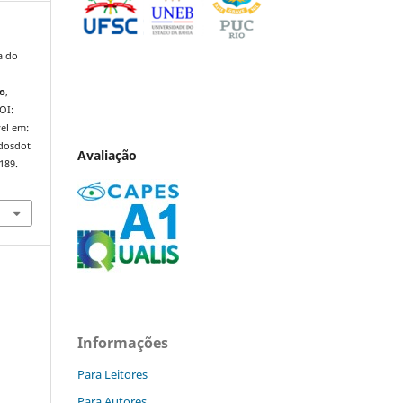
a do
ho
,
DOI:
el em:
ndosdot
Avaliação
189.
Informações
Para Leitores
Para Autores