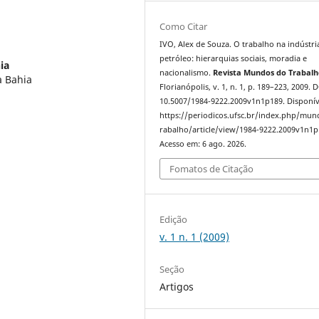
Como Citar
IVO, Alex de Souza. O trabalho na indústri
petróleo: hierarquias sociais, moradia e
ia
nacionalismo.
Revista Mundos do Trabal
a Bahia
Florianópolis, v. 1, n. 1, p. 189–223, 2009. 
10.5007/1984-9222.2009v1n1p189. Disponív
https://periodicos.ufsc.br/index.php/mu
rabalho/article/view/1984-9222.2009v1n1p
Acesso em: 6 ago. 2026.
Fomatos de Citação
Edição
v. 1 n. 1 (2009)
Seção
Artigos