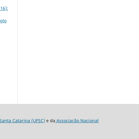
16):
iglo
Santa Catarina (UFSC)
e da
Associação Nacional