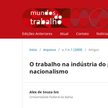
Edições Anteriores
Atual
Contato
Notícia
Início
/
Arquivos
/
v. 1 n. 1 (2009)
/
Artigos
O trabalho na indústria do 
nacionalismo
Alex de Souza Ivo
Universidade Federal da Bahia