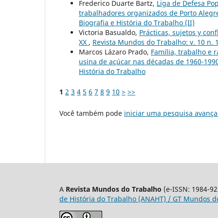
Frederico Duarte Bartz,
Liga de Defesa Pop
trabalhadores organizados de Porto Alegr
Biografia e História do Trabalho (II)
Victoria Basualdo,
Prácticas, sujetos y con
XX
,
Revista Mundos do Trabalho: v. 10 n. 
Marcos Lázaro Prado,
Família, trabalho e
usina de açúcar nas décadas de 1960-199
História do Trabalho
1
2
3
4
5
6
7
8
9
10
>
>>
Você também pode
iniciar uma pesquisa avança
A
Revista Mundos do Trabalho
(e-ISSN: 1984-92
de História do Trabalho (ANAHT) / GT Mundos do