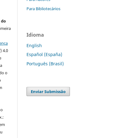
Para Bibliotecários
 do
imeira
Idioma
ença
English
) 4.0
Español (España)
e
Português (Brasil)
 a
ndo o
o
m
Enviar Submissão
do
x.:
 em
ou