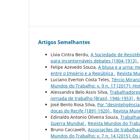
Artigos Semelhantes
Lívia Cintra Berdu,
A Sociedade de Resistê
para incontornáveis debates (1904-1913)
Felipe Azevedo Souza,
A blusa e a urna: 
entre o Império e a República
,
Revista Mu
Luciano Everton Costa Teles,
Tércio Miran
Mundos do Trabalho: v. 9 n. 17 (2017): Hi
Alessandra Belo Assis Silva,
Trabalhadores 
jornada de trabalho (Brasil, 1946-1953)
,
R
José Bento Rosa Silva,
Por “desinteligência
docas do Recife (1891-1920)
,
Revista Mund
Edinaldo Antonio Oliveira Souza,
Trabalhad
Guerra Mundial
,
Revista Mundos do Trabal
Bruno Caccavelli,
Associações de trabalha
Mundos do Trabalho: v. 7 n. 14 (2015): Os