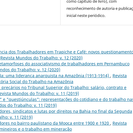
como capítulo de livro), com
reconhecimento de autoria e publica
inicial neste periódico.
ncia dos Trabalhadores em Trapiche e Café: novos questionament
,
Revista Mundos do Trabalho: v. 12 (2020)
metamorfoses do associativismo de trabalhadores em Pernambuco
ndos do Trabalho: v. 12 (2020)
da: uma liderança anarquista na Amazônia (1913-1914)
,
Revista
stória Social do Trabalho na Amazônia
precários no Tribunal Superior do Trabalho: salário, contrato e
evista Mundos do Trabalho: v. 11 (2019)
” e "questiúnculas": representações do cotidiano e do trabalho na
os do Trabalho: v. 11 (2019)
ores, sindicatos e lutas por direitos na Bahia no final da Segunda
ho: v. 11 (2019)
dores no bairro paulistano da Mooca entre 1900 e 1920
,
Revista
 mineiros e o trabalho em mineração