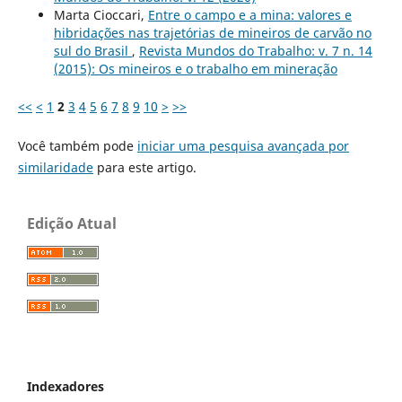
Marta Cioccari,
Entre o campo e a mina: valores e
hibridações nas trajetórias de mineiros de carvão no
sul do Brasil
,
Revista Mundos do Trabalho: v. 7 n. 14
(2015): Os mineiros e o trabalho em mineração
<<
<
1
2
3
4
5
6
7
8
9
10
>
>>
Você também pode
iniciar uma pesquisa avançada por
similaridade
para este artigo.
Edição Atual
Indexadores