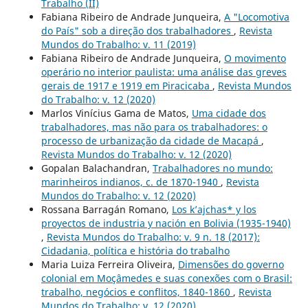
Trabalho (II)
Fabiana Ribeiro de Andrade Junqueira,
A "Locomotiva
do País" sob a direção dos trabalhadores
,
Revista
Mundos do Trabalho: v. 11 (2019)
Fabiana Ribeiro de Andrade Junqueira,
O movimento
operário no interior paulista: uma análise das greves
gerais de 1917 e 1919 em Piracicaba
,
Revista Mundos
do Trabalho: v. 12 (2020)
Marlos Vinícius Gama de Matos,
Uma cidade dos
trabalhadores, mas não para os trabalhadores: o
processo de urbanização da cidade de Macapá
,
Revista Mundos do Trabalho: v. 12 (2020)
Gopalan Balachandran,
Trabalhadores no mundo:
marinheiros indianos, c. de 1870-1940
,
Revista
Mundos do Trabalho: v. 12 (2020)
Rossana Barragán Romano,
Los k’ajchas* y los
proyectos de industria y nación en Bolivia (1935-1940)
,
Revista Mundos do Trabalho: v. 9 n. 18 (2017):
Cidadania, política e história do trabalho
Maria Luiza Ferreira Oliveira,
Dimensões do governo
colonial em Moçâmedes e suas conexões com o Brasil:
trabalho, negócios e conflitos, 1840-1860
,
Revista
Mundos do Trabalho: v. 12 (2020)