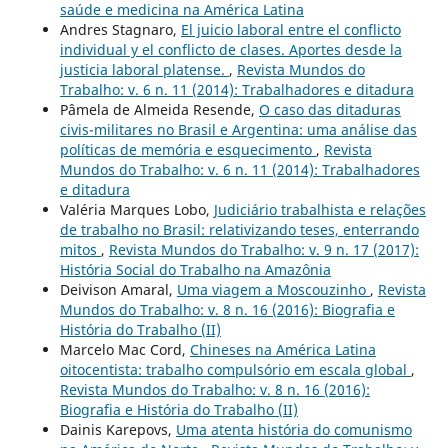
saúde e medicina na América Latina
Andres Stagnaro,
El juicio laboral entre el conflicto
individual y el conflicto de clases. Aportes desde la
justicia laboral platense.
,
Revista Mundos do
Trabalho: v. 6 n. 11 (2014): Trabalhadores e ditadura
Pâmela de Almeida Resende,
O caso das ditaduras
civis-militares no Brasil e Argentina: uma análise das
políticas de memória e esquecimento
,
Revista
Mundos do Trabalho: v. 6 n. 11 (2014): Trabalhadores
e ditadura
Valéria Marques Lobo,
Judiciário trabalhista e relações
de trabalho no Brasil: relativizando teses, enterrando
mitos
,
Revista Mundos do Trabalho: v. 9 n. 17 (2017):
História Social do Trabalho na Amazônia
Deivison Amaral,
Uma viagem a Moscouzinho
,
Revista
Mundos do Trabalho: v. 8 n. 16 (2016): Biografia e
História do Trabalho (II)
Marcelo Mac Cord,
Chineses na América Latina
oitocentista: trabalho compulsório em escala global
,
Revista Mundos do Trabalho: v. 8 n. 16 (2016):
Biografia e História do Trabalho (II)
Dainis Karepovs,
Uma atenta história do comunismo