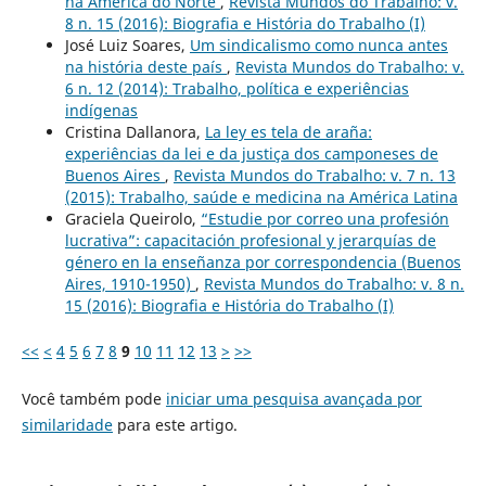
na América do Norte
,
Revista Mundos do Trabalho: v.
8 n. 15 (2016): Biografia e História do Trabalho (I)
José Luiz Soares,
Um sindicalismo como nunca antes
na história deste país
,
Revista Mundos do Trabalho: v.
6 n. 12 (2014): Trabalho, política e experiências
indígenas
Cristina Dallanora,
La ley es tela de araña:
experiências da lei e da justiça dos camponeses de
Buenos Aires
,
Revista Mundos do Trabalho: v. 7 n. 13
(2015): Trabalho, saúde e medicina na América Latina
Graciela Queirolo,
“Estudie por correo una profesión
lucrativa”: capacitación profesional y jerarquías de
género en la enseñanza por correspondencia (Buenos
Aires, 1910-1950)
,
Revista Mundos do Trabalho: v. 8 n.
15 (2016): Biografia e História do Trabalho (I)
<<
<
4
5
6
7
8
9
10
11
12
13
>
>>
Você também pode
iniciar uma pesquisa avançada por
similaridade
para este artigo.