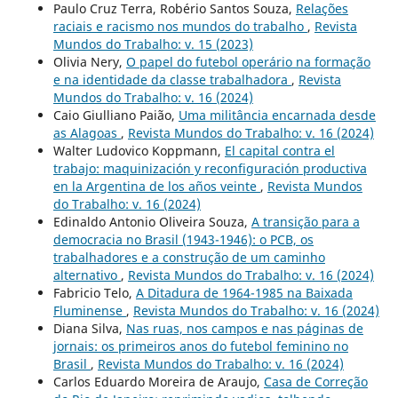
Paulo Cruz Terra, Robério Santos Souza,
Relações
raciais e racismo nos mundos do trabalho
,
Revista
Mundos do Trabalho: v. 15 (2023)
Olivia Nery,
O papel do futebol operário na formação
e na identidade da classe trabalhadora
,
Revista
Mundos do Trabalho: v. 16 (2024)
Caio Giulliano Paião,
Uma militância encarnada desde
as Alagoas
,
Revista Mundos do Trabalho: v. 16 (2024)
Walter Ludovico Koppmann,
El capital contra el
trabajo: maquinización y reconfiguración productiva
en la Argentina de los años veinte
,
Revista Mundos
do Trabalho: v. 16 (2024)
Edinaldo Antonio Oliveira Souza,
A transição para a
democracia no Brasil (1943-1946): o PCB, os
trabalhadores e a construção de um caminho
alternativo
,
Revista Mundos do Trabalho: v. 16 (2024)
Fabricio Telo,
A Ditadura de 1964-1985 na Baixada
Fluminense
,
Revista Mundos do Trabalho: v. 16 (2024)
Diana Silva,
Nas ruas, nos campos e nas páginas de
jornais: os primeiros anos do futebol feminino no
Brasil
,
Revista Mundos do Trabalho: v. 16 (2024)
Carlos Eduardo Moreira de Araujo,
Casa de Correção