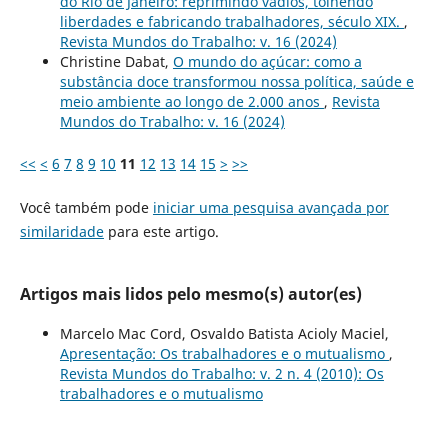
do Rio de Janeiro: reprimindo vadios, tolhendo
liberdades e fabricando trabalhadores, século XIX.
,
Revista Mundos do Trabalho: v. 16 (2024)
Christine Dabat,
O mundo do açúcar: como a
substância doce transformou nossa política, saúde e
meio ambiente ao longo de 2.000 anos
,
Revista
Mundos do Trabalho: v. 16 (2024)
<<
<
6
7
8
9
10
11
12
13
14
15
>
>>
Você também pode
iniciar uma pesquisa avançada por
similaridade
para este artigo.
Artigos mais lidos pelo mesmo(s) autor(es)
Marcelo Mac Cord, Osvaldo Batista Acioly Maciel,
Apresentação: Os trabalhadores e o mutualismo
,
Revista Mundos do Trabalho: v. 2 n. 4 (2010): Os
trabalhadores e o mutualismo