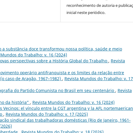
reconhecimento de autoria e publica
inicial neste periódico.
a substância doce transformou nossa política, saúde e meio
 Mundos do Trabalho: v. 16 (2024)
novas perspectivas sobre a História Global do Trabalho
,
Revista
imento operário antifranquista e os limites da relação entre
 (o caso de Aragão, 1967–1982)
,
Revista Mundos do Trabalho: v. 17
ografia do Partido Comunista no Brasil em seu centenário
,
Revista
eno da história”
,
Revista Mundos do Trabalho: v. 16 (2024)
 Vecinos: el vínculo entre la CGT argentina y la AFL nortemaerica
no
,
Revista Mundos do Trabalho: v. 17 (2025)
ação sindical das trabalhadoras domésticas (Rio de Janeiro, 1961-
(2026)
liberdade
,
Revista Mundos do Trabalho: v. 18 (2026)