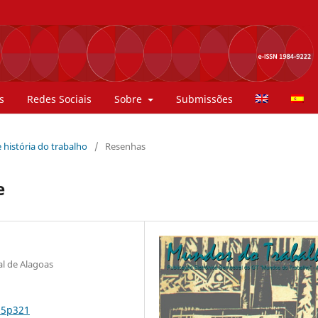
s
Redes Sociais
Sobre
Submissões
 história do trabalho
/
Resenhas
e
l de Alagoas
n5p321