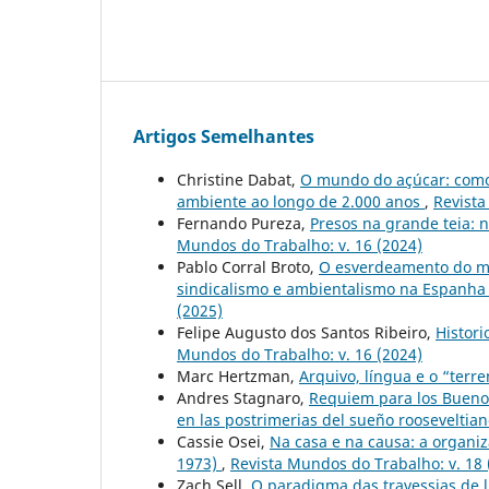
Artigos Semelhantes
Christine Dabat,
O mundo do açúcar: como 
ambiente ao longo de 2.000 anos
,
Revista
Fernando Pureza,
Presos na grande teia: 
Mundos do Trabalho: v. 16 (2024)
Pablo Corral Broto,
O esverdeamento do mov
sindicalismo e ambientalismo na Espanha
(2025)
Felipe Augusto dos Santos Ribeiro,
Histori
Mundos do Trabalho: v. 16 (2024)
Marc Hertzman,
Arquivo, língua e o “terr
Andres Stagnaro,
Requiem para los Buenos
en las postrimerias del sueño rooseveltia
Cassie Osei,
Na casa e na causa: a organiz
1973)
,
Revista Mundos do Trabalho: v. 18 
Zach Sell,
O paradigma das travessias de 