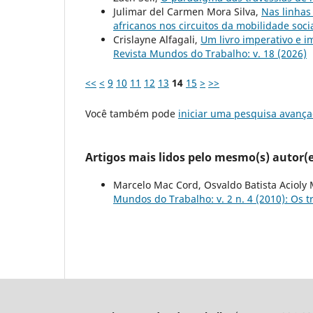
Julimar del Carmen Mora Silva,
Nas linhas
africanos nos circuitos da mobilidade soci
Crislayne Alfagali,
Um livro imperativo e i
Revista Mundos do Trabalho: v. 18 (2026)
<<
<
9
10
11
12
13
14
15
>
>>
Você também pode
iniciar uma pesquisa avança
Artigos mais lidos pelo mesmo(s) autor(e
Marcelo Mac Cord, Osvaldo Batista Acioly 
Mundos do Trabalho: v. 2 n. 4 (2010): Os 