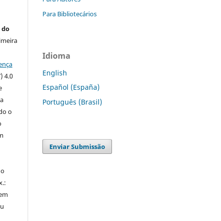
Para Bibliotecários
 do
imeira
Idioma
ença
English
) 4.0
Español (España)
e
 a
Português (Brasil)
ndo o
o
m
Enviar Submissão
do
x.:
 em
ou