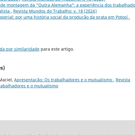
 de montagem da "Outra Alemanha": a experiência dos trabalhad
alista
,
Revista Mundos do Trabalho: v. 18 (2026)
mperial: por uma história social da produção da prata em Potosí
,
da por similaridade
para este artigo.
s)
Maciel,
Apresentação: Os trabalhadores e o mutualismo
,
Revista
trabalhadores e o mutualismo