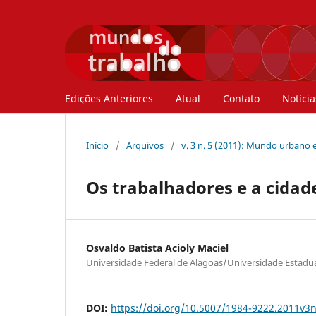
Edições Anteriores
Atual
Contato
Notícia
Início
/
Arquivos
/
v. 3 n. 5 (2011): Mundo urbano e
Os trabalhadores e a cidad
Osvaldo Batista Acioly Maciel
Universidade Federal de Alagoas/Universidade Estadua
DOI:
https://doi.org/10.5007/1984-9222.2011v3