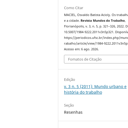
Como Citar
MACIEL, Osvaldo Batista Acioly. Os trabal
e a cidade.
Revista Mundos do Trabalho
,
Florianópolis, v. 3, n. 5, p. 321–326, 2022. 
10.5007/1984-9222.2011v3n5p321. Disponív
https://periodicos.ufsc.br/index.php/mu
rabalho/article/view/1984-9222.2011v3n5p
Acesso em: 6 ago. 2026.
Fomatos de Citação
Edição
v. 3 n. 5 (2011): Mundo urbano e
história do trabalho
Seção
Resenhas