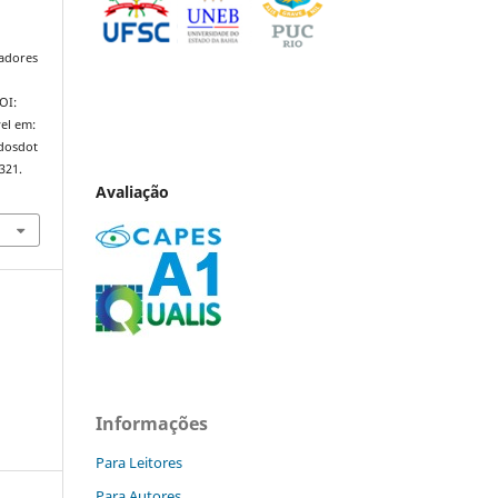
hadores
DOI:
el em:
ndosdot
321.
Avaliação
Informações
Para Leitores
Para Autores