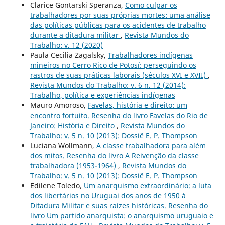
Clarice Gontarski Speranza,
Como culpar os
trabalhadores por suas próprias mortes: uma análise
das políticas públicas para os acidentes de trabalho
durante a ditadura militar
,
Revista Mundos do
Trabalho: v. 12 (2020)
Paula Cecilia Zagalsky,
Trabalhadores indígenas
mineiros no Cerro Rico de Potosí: perseguindo os
rastros de suas práticas laborais (séculos XVI e XVII)
,
Revista Mundos do Trabalho: v. 6 n. 12 (2014):
Trabalho, política e experiências indígenas
Mauro Amoroso,
Favelas, história e direito: um
encontro fortuito. Resenha do livro Favelas do Rio de
Janeiro: História e Direito
,
Revista Mundos do
Trabalho: v. 5 n. 10 (2013): Dossiê E. P. Thompson
Luciana Wollmann,
A classe trabalhadora para além
dos mitos. Resenha do livro A Reivenção da classe
trabalhadora (1953-1964)
,
Revista Mundos do
Trabalho: v. 5 n. 10 (2013): Dossiê E. P. Thompson
Edilene Toledo,
Um anarquismo extraordinário: a luta
dos libertários no Uruguai dos anos de 1950 à
Ditadura Militar e suas raízes históricas. Resenha do
livro Um partido anarquista: o anarquismo uruguaio e