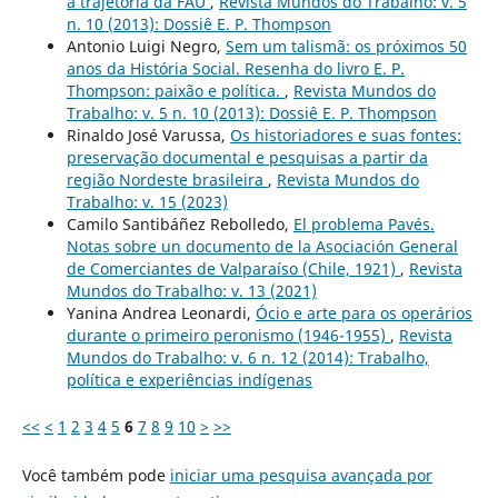
a trajetória da FAU
,
Revista Mundos do Trabalho: v. 5
n. 10 (2013): Dossiê E. P. Thompson
Antonio Luigi Negro,
Sem um talismã: os próximos 50
anos da História Social. Resenha do livro E. P.
Thompson: paixão e política.
,
Revista Mundos do
Trabalho: v. 5 n. 10 (2013): Dossiê E. P. Thompson
Rinaldo José Varussa,
Os historiadores e suas fontes:
preservação documental e pesquisas a partir da
região Nordeste brasileira
,
Revista Mundos do
Trabalho: v. 15 (2023)
Camilo Santibáñez Rebolledo,
El problema Pavés.
Notas sobre un documento de la Asociación General
de Comerciantes de Valparaíso (Chile, 1921)
,
Revista
Mundos do Trabalho: v. 13 (2021)
Yanina Andrea Leonardi,
Ócio e arte para os operários
durante o primeiro peronismo (1946-1955)
,
Revista
Mundos do Trabalho: v. 6 n. 12 (2014): Trabalho,
política e experiências indígenas
<<
<
1
2
3
4
5
6
7
8
9
10
>
>>
Você também pode
iniciar uma pesquisa avançada por