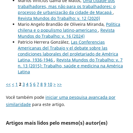
Marlos Vinícius Gama de Matos,
Uma cidade dos
trabalhadores, mas não para os trabalhadores: o
processo de urbanização da cidade de Macapá
,
Revista Mundos do Trabalho: v. 12 (2020)
Mario Angelo Brandão de Oliveira Miranda,
Política
chilena e o populismo latino-americano
,
Revista
Mundos do Trabalho: v. 16 (2024)
Patricio Herrera González,
Las Conferencias
Americanas del Trabajo y el debate sobre las
condiciones laborales del proletariado de América
Latina, 1936-1946
,
Revista Mundos do Trabalho: v. 7
n. 13 (2015): Trabalho, saúde e medicina na América
Latina
<<
<
1
2
3
4
5
6
7
8
9
10
>
>>
Você também pode
iniciar uma pesquisa avançada por
similaridade
para este artigo.
Artigos mais lidos pelo mesmo(s) autor(es)