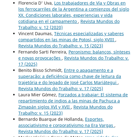
Florencia D' Uva,
Los trabajadores de Vía y Obras en
los ferrocarriles de la Argentina a comienzos del siglo
XX. Condiciones laborales, experiencias y vida
cotidiana en el campamento
,
Revista Mundos do
Trabalho: v. 12 (2020)
Vincent Daumas,
Técnicas especializadas y saberes
compartidos en las minas de Potosí, siglo XVIII
,
Revista Mundos do Trabalho: v. 15 (2023)
Fernando Sarti Ferreira,
Peronismo: balanços, sínteses
e novas provocações
,
Revista Mundos do Trabalho: v.
17 (2025)
Benito Bisso Schmidt,
Entre o apagamento e a
superação: a deficiência como chave de leitura da
trajetória e do legado de José Carlos Mariátegui
,
Revista Mundos do Trabalho: v. 17 (2025)
Laura Mier Gómez,
Forzados a trabajar: El sistema de
repartimiento de indios a las minas de Pachuca a
Zimapán siglos XVI y XVII
,
Revista Mundos do
Trabalho: v. 15 (2023)
Bernardo Buarque de Hollanda,
Esportes,
associativismo e corporativismo na Era Vargas
,
Revista Mundos do Trabalho: v. 17 (2025)