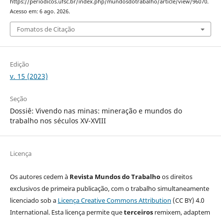
https://periodicos.ufsc.br/index.php/mundosdotrabalho/article/view/96070.
Acesso em: 6 ago. 2026.
Fomatos de Citação
Edição
v. 15 (2023)
Seção
Dossiê: Vivendo nas minas: mineração e mundos do
trabalho nos séculos XV-XVIII
Licença
Os autores cedem à
Revista Mundos do Trabalho
os direitos
exclusivos de primeira publicação, com o trabalho simultaneamente
licenciado sob a
Licença Creative Commons Attribution
(CC BY) 4.0
International. Esta licença permite que
terceiros
remixem, adaptem