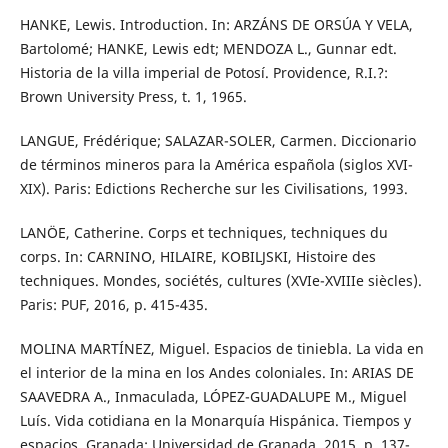
HANKE, Lewis. Introduction. In: ARZÁNS DE ORSÚA Y VELA,
Bartolomé; HANKE, Lewis edt; MENDOZA L., Gunnar edt.
Historia de la villa imperial de Potosí. Providence, R.I.?:
Brown University Press, t. 1, 1965.
LANGUE, Frédérique; SALAZAR-SOLER, Carmen. Diccionario
de términos mineros para la América española (siglos XVI-
XIX). Paris: Edictions Recherche sur les Civilisations, 1993.
LANÖE, Catherine. Corps et techniques, techniques du
corps. In: CARNINO, HILAIRE, KOBILJSKI, Histoire des
techniques. Mondes, sociétés, cultures (XVIe-XVIIIe siècles).
Paris: PUF, 2016, p. 415-435.
MOLINA MARTÍNEZ, Miguel. Espacios de tiniebla. La vida en
el interior de la mina en los Andes coloniales. In: ARIAS DE
SAAVEDRA A., Inmaculada, LÓPEZ-GUADALUPE M., Miguel
Luís. Vida cotidiana en la Monarquía Hispánica. Tiempos y
espacios. Granada: Universidad de Granada, 2015, p. 137-