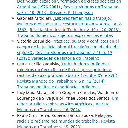
Desindustrialización y formación de clases sociales en
Argentina (1976-2001)
,
Revista Mundos do Trabalho:
v. 5 n. 10 (2013): Dossiê E. P. Thompson
Gabriela Mitidieri,
¿Labores femeninas o trabajo?
Mujeres dedicadas a la costura en Buenos Aires, 1852-
1862
,
Revista Mundos do Trabalho: v. 10 n. 20 (2018):
Trabalho doméstico: sujeitos, experiências e lutas
Victoria Basualdo,
Prácticas, sujetos y conflictos en el
campo de la justicia laboral brasileña a mediados del
siglo XX
,
Revista Mundos do Trabalho: v. 10 n. 19
(2018): Variedades de História do Trabalho
Paula Cecilia Zagalsky,
Trabalhadores indígenas
mineiros no Cerro Rico de Potosí: perseguindo os
rastros de suas práticas laborais (séculos XVI e XVII)
,
Revista Mundos do Trabalho: v. 6 n. 12 (2014):
Trabalho, política e experiências indígenas
Iacy Maia Mata, Letícia Gregorio Canelas, Waldomiro
Lourenço da Silva Júnior, Ynaê Lopes dos Santos,
Um
olhar brasileiro sobre as Afro-Américas
,
Revista
Mundos do Trabalho: v. 16 (2024)
Paulo Cruz Terra, Robério Santos Souza,
Relações
raciais e racismo nos mundos do trabalho
,
Revista
Mundos do Trabalho: v. 15 (2023)