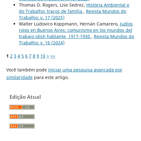
Thomas D. Rogers, Lise Sedrez,
História Ambiental e
do Trabalho: traços de família
,
Revista Mundos do
Trabalho: v. 17 (2025)
Walter Ludovico Koppmann, Hernán Camarero,
Judíos
rojos en Buenos Aires: comunismo en los mundos del
trabajo idish hablante, 1917-1930
,
Revista Mundos do
Trabalho: v. 16 (2024)
1
2
3
4
5
6
7
8
9
10
>
>>
Você também pode
iniciar uma pesquisa avançada por
similaridade
para este artigo.
Edição Atual