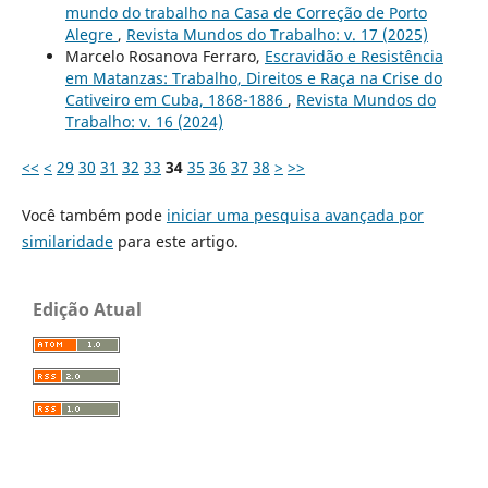
mundo do trabalho na Casa de Correção de Porto
Alegre
,
Revista Mundos do Trabalho: v. 17 (2025)
Marcelo Rosanova Ferraro,
Escravidão e Resistência
em Matanzas: Trabalho, Direitos e Raça na Crise do
Cativeiro em Cuba, 1868-1886
,
Revista Mundos do
Trabalho: v. 16 (2024)
<<
<
29
30
31
32
33
34
35
36
37
38
>
>>
Você também pode
iniciar uma pesquisa avançada por
similaridade
para este artigo.
Edição Atual