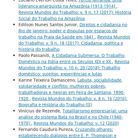
liderança anarquista na Amazônia (1913-1914)
,
Revista Mundos do Trabalho: v. 9 n. 17 (2017): História
Social do Trabalho na Amazônia
Edilson Nunes Santos Junior,
Direitos e cidadania no
Rio de Janeiro: poder e disputas por espaços de
trabalho na Praia da Saúde em 1841
,
Revista Mundos
do Trabalho: v. 9 n. 18 (2017): Cidadania, política e
história do trabalho
Paolo Passaniti,
A Cidadania Submersa. O Trabalho
Doméstico na Itália entre os Séculos XIX e XX
,
Revista
Mundos do Trabalho: v. 10 n. 20 (2018): Trabalho
doméstico: sujeitos, experiências e lutas
Karine Teixeira Damasceno,
Labuta, sociabilidade,
solidariedade e conflito: mulheres pobres,
trabalhadoras e negras em Feira de Santana, 1890-
1920
,
Revista Mundos do Trabalho: v. 8 n. 16 (2016):
Biografia e História do Trabalho (II)
Vinícius de Rezende,
Totalitarismo empresarial: uma
análise do sistema Bata no Brasil e no Chile (1940-
1970)
,
Revista Mundos do Trabalho: v. 12 (2020)
Fernando Cauduro Pureza,
Cruzando olhares:
estabelecendo diálogos entre E. P. Thompson e