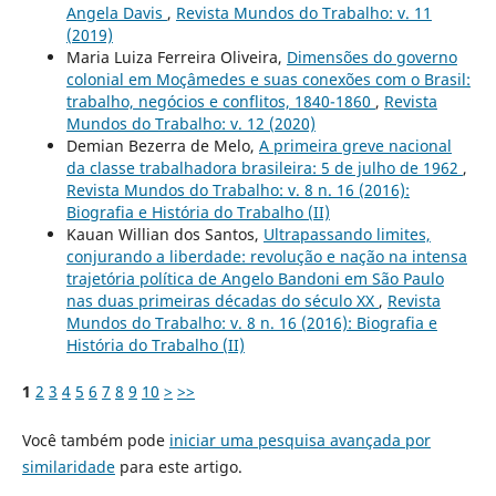
Angela Davis
,
Revista Mundos do Trabalho: v. 11
(2019)
Maria Luiza Ferreira Oliveira,
Dimensões do governo
colonial em Moçâmedes e suas conexões com o Brasil:
trabalho, negócios e conflitos, 1840-1860
,
Revista
Mundos do Trabalho: v. 12 (2020)
Demian Bezerra de Melo,
A primeira greve nacional
da classe trabalhadora brasileira: 5 de julho de 1962
,
Revista Mundos do Trabalho: v. 8 n. 16 (2016):
Biografia e História do Trabalho (II)
Kauan Willian dos Santos,
Ultrapassando limites,
conjurando a liberdade: revolução e nação na intensa
trajetória política de Angelo Bandoni em São Paulo
nas duas primeiras décadas do século XX
,
Revista
Mundos do Trabalho: v. 8 n. 16 (2016): Biografia e
História do Trabalho (II)
1
2
3
4
5
6
7
8
9
10
>
>>
Você também pode
iniciar uma pesquisa avançada por
similaridade
para este artigo.