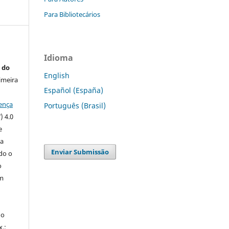
Para Bibliotecários
Idioma
 do
English
imeira
Español (España)
ença
Português (Brasil)
) 4.0
e
 a
Enviar Submissão
ndo o
o
m
do
x.: