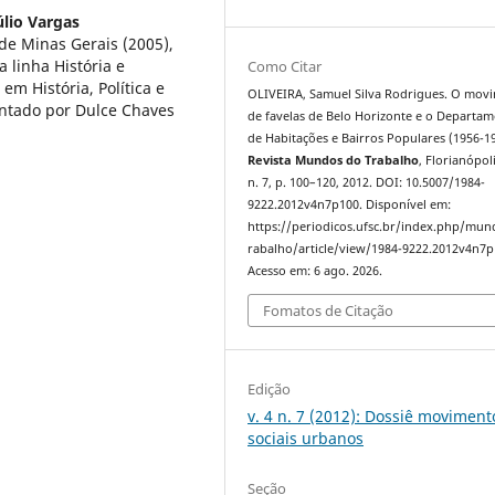
lio Vargas
de Minas Gerais (2005),
 linha História e
Como Citar
em História, Política e
OLIVEIRA, Samuel Silva Rodrigues. O mov
entado por Dulce Chaves
de favelas de Belo Horizonte e o Departa
de Habitações e Bairros Populares (1956-19
Revista Mundos do Trabalho
, Florianópoli
n. 7, p. 100–120, 2012. DOI: 10.5007/1984-
9222.2012v4n7p100. Disponível em:
https://periodicos.ufsc.br/index.php/mu
rabalho/article/view/1984-9222.2012v4n7p
Acesso em: 6 ago. 2026.
Fomatos de Citação
Edição
v. 4 n. 7 (2012): Dossiê moviment
sociais urbanos
Seção