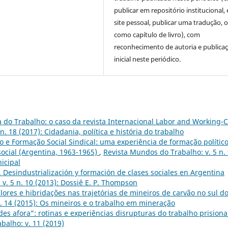
publicar em repositório institucional,
site pessoal, publicar uma tradução, 
como capítulo de livro), com
reconhecimento de autoria e publica
inicial neste periódico.
a do Trabalho: o caso da revista Internacional Labor and Working-C
. 18 (2017): Cidadania, política e história do trabalho
o e Formação Social Sindical: uma experiência de formação político
social (Argentina, 1963-1965)
,
Revista Mundos do Trabalho: v. 5 n.
icipal
Desindustrialización y formación de clases sociales en Argentina
v. 5 n. 10 (2013): Dossiê E. P. Thompson
lores e hibridações nas trajetórias de mineiros de carvão no sul d
. 14 (2015): Os mineiros e o trabalho em mineração
des afora”: rotinas e experiências disrupturas do trabalho prisiona
balho: v. 11 (2019)