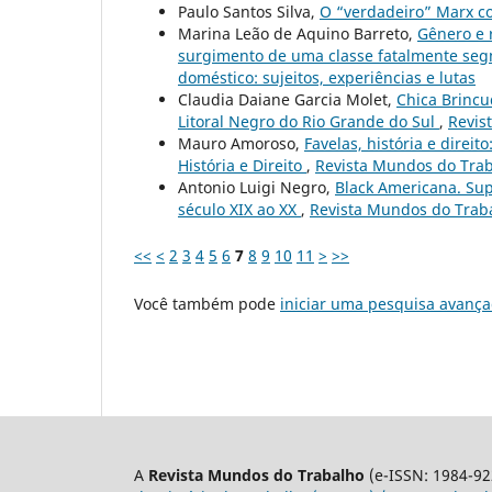
Paulo Santos Silva,
O “verdadeiro” Marx c
Marina Leão de Aquino Barreto,
Gênero e 
surgimento de uma classe fatalmente s
doméstico: sujeitos, experiências e lutas
Claudia Daiane Garcia Molet,
Chica Brincu
Litoral Negro do Rio Grande do Sul
,
Revis
Mauro Amoroso,
Favelas, história e direit
História e Direito
,
Revista Mundos do Traba
Antonio Luigi Negro,
Black Americana. Sup
século XIX ao XX
,
Revista Mundos do Traba
<<
<
2
3
4
5
6
7
8
9
10
11
>
>>
Você também pode
iniciar uma pesquisa avança
A
Revista Mundos do Trabalho
(e-ISSN: 1984-92