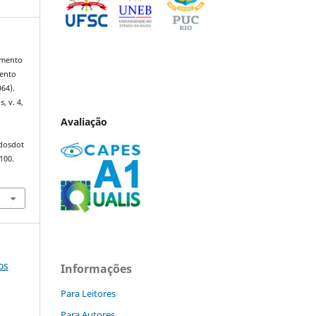
imento
mento
64).
s, v. 4,
Avaliação
ndosdot
100.
os
Informações
Para Leitores
Para Autores