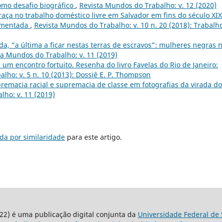
omo desafio biográfico
,
Revista Mundos do Trabalho: v. 12 (2020)
raça no trabalho doméstico livre em Salvador em fins do século XIX
egmentada
,
Revista Mundos do Trabalho: v. 10 n. 20 (2018): Trabalh
da, “a última a ficar nestas terras de escravos”: mulheres negras 
ta Mundos do Trabalho: v. 11 (2019)
o: um encontro fortuito. Resenha do livro Favelas do Rio de Janeiro:
lho: v. 5 n. 10 (2013): Dossiê E. P. Thompson
remacia racial e supremacia de classe em fotografias da virada do
lho: v. 11 (2019)
da por similaridade
para este artigo.
22) é uma publicação digital conjunta da
Universidade Federal de 