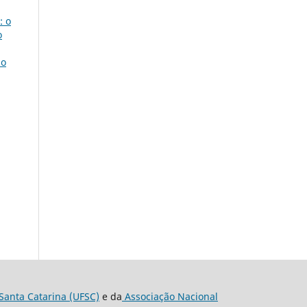
: o
o
no
Santa Catarina (UFSC)
e da
Associação Nacional