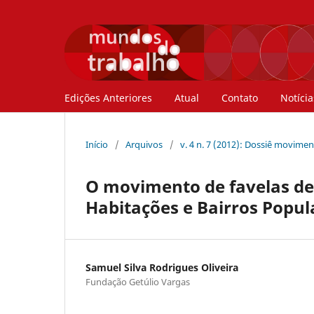
Edições Anteriores
Atual
Contato
Notícia
Início
/
Arquivos
/
v. 4 n. 7 (2012): Dossiê movime
O movimento de favelas de
Habitações e Bairros Popul
Samuel Silva Rodrigues Oliveira
Fundação Getúlio Vargas