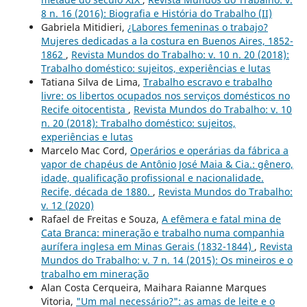
8 n. 16 (2016): Biografia e História do Trabalho (II)
Gabriela Mitidieri,
¿Labores femeninas o trabajo?
Mujeres dedicadas a la costura en Buenos Aires, 1852-
1862
,
Revista Mundos do Trabalho: v. 10 n. 20 (2018):
Trabalho doméstico: sujeitos, experiências e lutas
Tatiana Silva de Lima,
Trabalho escravo e trabalho
livre: os libertos ocupados nos serviços domésticos no
Recife oitocentista
,
Revista Mundos do Trabalho: v. 10
n. 20 (2018): Trabalho doméstico: sujeitos,
experiências e lutas
Marcelo Mac Cord,
Operários e operárias da fábrica a
vapor de chapéus de Antônio José Maia & Cia.: gênero,
idade, qualificação profissional e nacionalidade.
Recife, década de 1880.
,
Revista Mundos do Trabalho:
v. 12 (2020)
Rafael de Freitas e Souza,
A efêmera e fatal mina de
Cata Branca: mineração e trabalho numa companhia
aurífera inglesa em Minas Gerais (1832-1844)
,
Revista
Mundos do Trabalho: v. 7 n. 14 (2015): Os mineiros e o
trabalho em mineração
Alan Costa Cerqueira, Maihara Raianne Marques
Vitoria,
"Um mal necessário?": as amas de leite e o