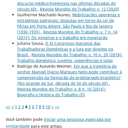
discurso médico-higienista nas últimas décadas do
século XIX
,
Revista Mundos do Trabalho: v. 12 (2020)
Guilherme Machado Nunes,
Mobilizações operárias e
estratégias patronais: disputas em torno da Lei de
Férias em Porto Alegre, São Paulo e Rio de Janeiro
(1930-1935)
,
Revista Mundos do Trabalho: v. 7 n. 14
(2015): Os mineiros e o trabalho em mineração
Juliana Sousa,
O XI Congresso Nacional das
Trabalhadoras Domésticas e a luta por direitos no
Brasil
,
Revista Mundos do Trabalho: v. 10 n. 20 (2018):
Trabalho doméstico: sujeitos, experiências e lutas
Rodrigo de Azevedo Weimer,
Em que a trajetória do
senhor Manoel Inácio Marques Neto pode contribuir à
compreensão da formação do proletariado brasileiro?
(Rio Grande do Sul, década de 50 do século XX)
,
Revista Mundos do Trabalho: v. 8 n. 16 (2016):
Biografia e História do Trabalho (II)
<<
<
1
2
3
4
5
6
7
8
9
10
>
>>
Você também pode
iniciar uma pesquisa avançada por
similaridade
para este artigo.