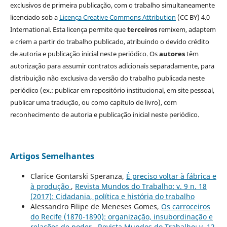
exclusivos de primeira publicação, com o trabalho simultaneamente
licenciado sob a
Licença Creative Commons Attribution
(CC BY) 4.0
International. Esta licença permite que
terceiros
remixem, adaptem
e criem a partir do trabalho publicado, atribuindo o devido crédito
de autoria e publicação inicial neste periódico. Os
autores
têm
autorização para assumir contratos adicionais separadamente, para
distribuição não exclusiva da versão do trabalho publicada neste
periódico (ex.: publicar em repositório institucional, em site pessoal,
publicar uma tradução, ou como capítulo de livro), com
reconhecimento de autoria e publicação inicial neste periódico.
Artigos Semelhantes
Clarice Gontarski Speranza,
É preciso voltar à fábrica e
à produção
,
Revista Mundos do Trabalho: v. 9 n. 18
(2017): Cidadania, política e história do trabalho
Alessandro Filipe de Meneses Gomes,
Os carroceiros
do Recife (1870-1890): organização, insubordinação e
relações de poder
,
Revista Mundos do Trabalho: v. 12