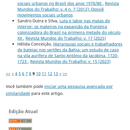
sociais urbanos no Brasil dos anos 1970/80
,
Revista
Mundos do Trabalho: v. 4 n. 7 (2012): Dossiê
movimentos sociais urbanos
Sandro Dutra e Silva,
Luta e labor nas matas do
interior: os mateiros na expansão da fronteira
colonizadora do Brasil na primeira metade do século
XX
,
Revista Mundos do Trabalho: v. 17 (2025)
Hélida Conceição,
Hierarquias sociais e trabalhadores
de bateias nos sertões da Bahia: um estudo de caso
na vila aurífera de Santo Antônio da Jacobina, 1720-
1723
,
Revista Mundos do Trabalho: v. 15 (2023)
<<
<
4
5
6
7
8
9
10
11
12
13
>
>>
Você também pode
iniciar uma pesquisa avançada por
similaridade
para este artigo.
Edição Atual