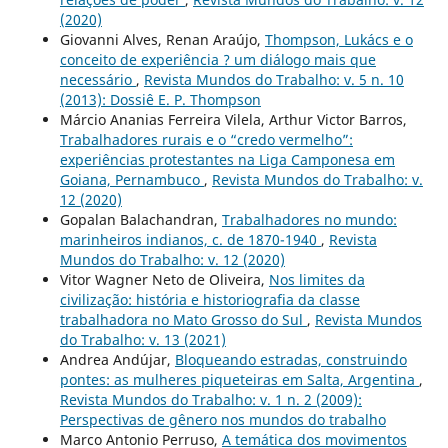
(2020)
Giovanni Alves, Renan Araújo,
Thompson, Lukács e o
conceito de experiência ? um diálogo mais que
necessário
,
Revista Mundos do Trabalho: v. 5 n. 10
(2013): Dossiê E. P. Thompson
Márcio Ananias Ferreira Vilela, Arthur Victor Barros,
Trabalhadores rurais e o “credo vermelho”:
experiências protestantes na Liga Camponesa em
Goiana, Pernambuco
,
Revista Mundos do Trabalho: v.
12 (2020)
Gopalan Balachandran,
Trabalhadores no mundo:
marinheiros indianos, c. de 1870-1940
,
Revista
Mundos do Trabalho: v. 12 (2020)
Vitor Wagner Neto de Oliveira,
Nos limites da
civilização: história e historiografia da classe
trabalhadora no Mato Grosso do Sul
,
Revista Mundos
do Trabalho: v. 13 (2021)
Andrea Andújar,
Bloqueando estradas, construindo
pontes: as mulheres piqueteiras em Salta, Argentina
,
Revista Mundos do Trabalho: v. 1 n. 2 (2009):
Perspectivas de gênero nos mundos do trabalho
Marco Antonio Perruso,
A temática dos movimentos