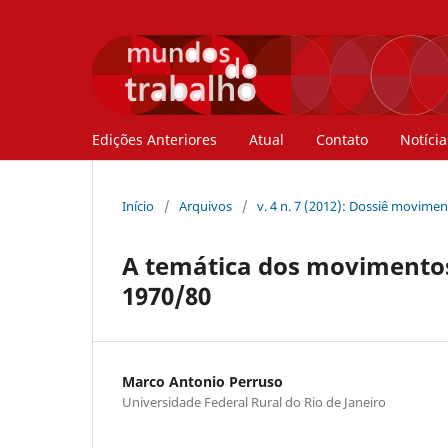
Edições Anteriores
Atual
Contato
Notícia
Início
/
Arquivos
/
v. 4 n. 7 (2012): Dossiê movime
A temática dos movimentos 
1970/80
Marco Antonio Perruso
Universidade Federal Rural do Rio de Janeiro