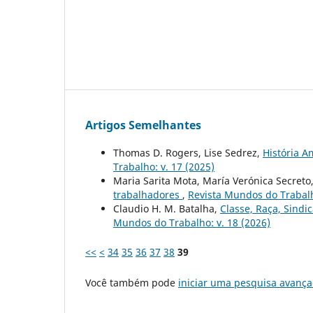
Artigos Semelhantes
Thomas D. Rogers, Lise Sedrez,
História A
Trabalho: v. 17 (2025)
Maria Sarita Mota, María Verónica Secreto
trabalhadores
,
Revista Mundos do Trabalh
Claudio H. M. Batalha,
Classe, Raça, Sind
Mundos do Trabalho: v. 18 (2026)
<<
<
34
35
36
37
38
39
Você também pode
iniciar uma pesquisa avança