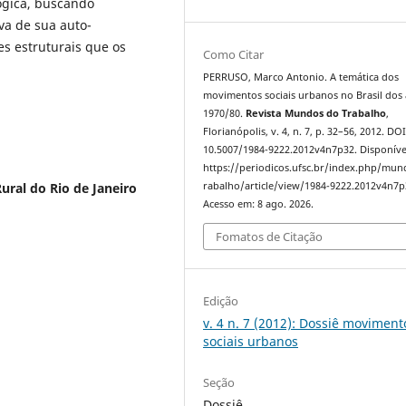
ógica, buscando
va de sua auto-
es estruturais que os
Como Citar
PERRUSO, Marco Antonio. A temática dos
movimentos sociais urbanos no Brasil dos
1970/80.
Revista Mundos do Trabalho
,
Florianópolis, v. 4, n. 7, p. 32–56, 2012. DOI
10.5007/1984-9222.2012v4n7p32. Disponíve
https://periodicos.ufsc.br/index.php/mu
ural do Rio de Janeiro
rabalho/article/view/1984-9222.2012v4n7p
Acesso em: 8 ago. 2026.
Fomatos de Citação
Edição
v. 4 n. 7 (2012): Dossiê moviment
sociais urbanos
Seção
Dossiê