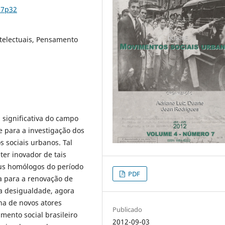
n7p32
telectuais, Pensamento
 significativa do campo
te para a investigação dos
 sociais urbanos. Tal
er inovador de tais
us homólogos do período
PDF
a para a renovação de
na desigualdade, agora
a de novos atores
Publicado
amento social brasileiro
2012-09-03