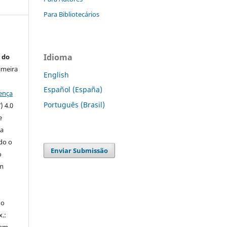
Para Bibliotecários
Idioma
 do
imeira
English
Español (España)
ença
Português (Brasil)
) 4.0
e
 a
ndo o
Enviar Submissão
o
m
do
x.:
 em