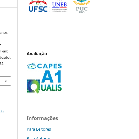
 anos
:
l em:
Avaliação
ndosdot
32.
os
Informações
Para Leitores
Para Autores