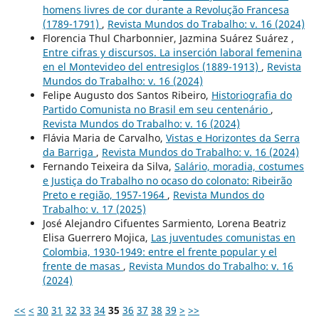
homens livres de cor durante a Revolução Francesa
(1789-1791)
,
Revista Mundos do Trabalho: v. 16 (2024)
Florencia Thul Charbonnier, Jazmina Suárez Suárez ,
Entre cifras y discursos. La inserción laboral femenina
en el Montevideo del entresiglos (1889-1913)
,
Revista
Mundos do Trabalho: v. 16 (2024)
Felipe Augusto dos Santos Ribeiro,
Historiografia do
Partido Comunista no Brasil em seu centenário
,
Revista Mundos do Trabalho: v. 16 (2024)
Flávia Maria de Carvalho,
Vistas e Horizontes da Serra
da Barriga
,
Revista Mundos do Trabalho: v. 16 (2024)
Fernando Teixeira da Silva,
Salário, moradia, costumes
e Justiça do Trabalho no ocaso do colonato: Ribeirão
Preto e região, 1957-1964
,
Revista Mundos do
Trabalho: v. 17 (2025)
José Alejandro Cifuentes Sarmiento, Lorena Beatriz
Elisa Guerrero Mojica,
Las juventudes comunistas en
Colombia, 1930-1949: entre el frente popular y el
frente de masas
,
Revista Mundos do Trabalho: v. 16
(2024)
<<
<
30
31
32
33
34
35
36
37
38
39
>
>>